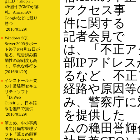
gTLD「.shop」、
アクセス事
49億円でGMOが落
札、Amazonや
Googleなどに競り
件に関する
勝つ
[2016/01/29]
記者会見で
■
Windows SQL
Server 2005サポー
は、「不正ア
ト終了の4月12日が
迫る、報告済み脆
部IPアドレ
弱性の深刻度も高
く、早急な移行を
るなど、不正
[2016/01/29]
■
インストール不要
経路や原因等
の非常駐型セキュ
リティソフト
み、警察庁に
「Dr.Web
CureIt!」、日本語
版を無料で提供
を提供した」
[2016/01/29]
■
筆まめ、中小事業
ムの穐田誉輝
者向け顧客管理ソ
フト「筆まめ顧客