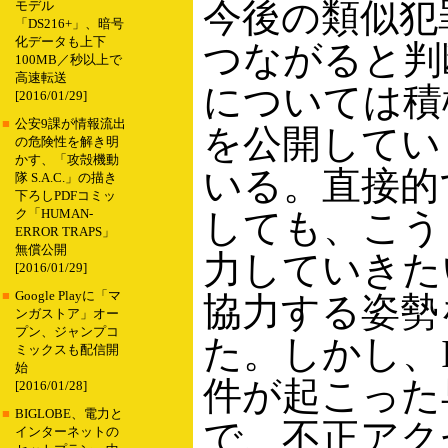
今後の類似犯
モデル
「DS216+」、暗号
化データも上下
つながると判
100MB／秒以上で
高速転送
については積
[2016/01/29]
■
公安9課が情報流出
を公開してい
の危険性を解き明
かす、「攻殻機動
いる。直接的
隊 S.A.C.」の描き
下ろしPDFコミッ
しても、こう
ク「HUMAN-
ERROR TRAPS」
無償公開
力していきた
[2016/01/29]
■
Google Playに「マ
協力する姿勢
ンガストア」オー
プン、ジャンプコ
た。しかし、I
ミックスも配信開
始
件が起こった
[2016/01/28]
■
BIGLOBE、電力と
で、不正アク
インターネットの