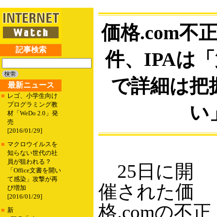
価格.com
記事検索
件、IPAは
で詳細は把
最新ニュース
■
レゴ、小学生向け
プログラミング教
い
材「WeDo 2.0」発
売
[2016/01/29]
■
マクロウイルスを
知らない世代の社
員が狙われる？
25日に開
「Office文書を開い
て感染」攻撃が再
催された価
び増加
[2016/01/29]
格.comの不正
■
新