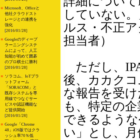
詳細についてI
■
Microsoft、Officeと
していない。
他社クラウドスト
レージとの連携を
ルス・不正ア
強化
[2016/01/28]
担当者）
■
Googleのディープ
ラーニングシステ
ムによって、人工
知能が初めて囲碁
のプロ棋士に勝利
ただし、IP
[2016/01/28]
後、カカクコ
■
ソラコム、IoTプラ
ットフォーム
「SORACOM」と
な報告を受け
既存システムを専
用線でつなぐサー
も、特定の企
ビスや認証機能な
ど提供開始
できるような
[2016/01/28]
■
Google「Chrome
い」とし、月
48」iOS版ではクラ
ッシュ率70％低