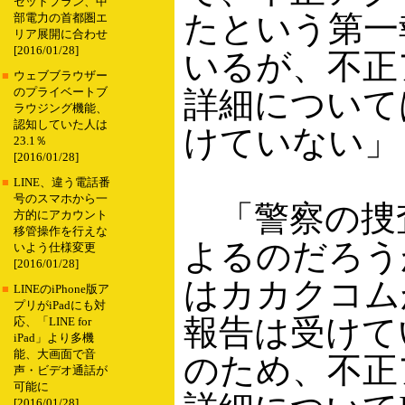
セットプラン、中
たという第一
部電力の首都圏エ
リア展開に合わせ
[2016/01/28]
いるが、不正
■
ウェブブラウザー
詳細について
のプライベートブ
ラウジング機能、
認知していた人は
けていない」
23.1％
[2016/01/28]
■
LINE、違う電話番
号のスマホから一
「警察の捜
方的にアカウント
移管操作を行えな
よるのだろう
いよう仕様変更
[2016/01/28]
はカカクコム
■
LINEのiPhone版ア
プリがiPadにも対
報告は受けて
応、「LINE for
iPad」より多機
能、大画面で音
のため、不正
声・ビデオ通話が
可能に
[2016/01/28]