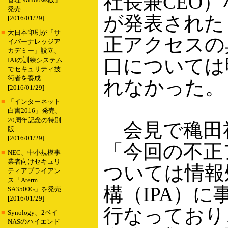
社長兼CEO
管理 Windows版」
発売
が発表された
[2016/01/29]
■
大日本印刷が「サ
正アクセスの
イバーナレッジア
カデミー」設立、
口については
IAIの訓練システム
でセキュリティ技
術者を養成
れなかった。
[2016/01/29]
■
「インターネット
白書2016」発売、
20周年記念の特別
会見で穐田
版
[2016/01/29]
「今回の不正
■
NEC、中小規模事
業者向けセキュリ
ついては情報
ティアプライアン
ス「Aterm
構（IPA）に
SA3500G」を発売
[2016/01/29]
行なっており
■
Synology、2ベイ
NASのハイエンド