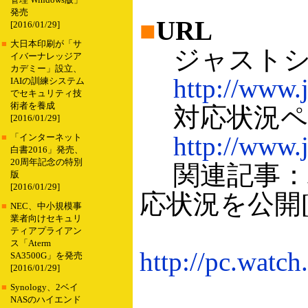
管理 Windows版」
発売
■
URL
[2016/01/29]
■
大日本印刷が「サ
ジャストシ
イバーナレッジア
カデミー」設立、
http://www.j
IAIの訓練システム
でセキュリティ技
術者を養成
対応状況ペ
[2016/01/29]
http://www.
■
「インターネット
白書2016」発売、
20周年記念の特別
関連記事：バッ
版
[2016/01/29]
応状況を公開[PC
■
NEC、中小規模事
業者向けセキュリ
ティアプライアン
ス「Aterm
http://pc.watch
SA3500G」を発売
[2016/01/29]
■
Synology、2ベイ
NASのハイエンド