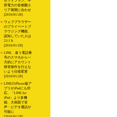
セットプラン、中
部電力の首都圏エ
リア展開に合わせ
[2016/01/28]
■
ウェブブラウザー
のプライベートブ
ラウジング機能、
認知していた人は
23.1％
[2016/01/28]
■
LINE、違う電話番
号のスマホから一
方的にアカウント
移管操作を行えな
いよう仕様変更
[2016/01/28]
■
LINEのiPhone版ア
プリがiPadにも対
応、「LINE for
iPad」より多機
能、大画面で音
声・ビデオ通話が
可能に
[2016/01/28]