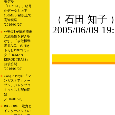
モデル
「DS216+」、暗号
化データも上下
100MB／秒以上で
（ 石田 知子 
高速転送
[2016/01/29]
2005/06/09 19
■
公安9課が情報流出
の危険性を解き明
かす、「攻殻機動
隊 S.A.C.」の描き
下ろしPDFコミッ
ク「HUMAN-
ERROR TRAPS」
無償公開
[2016/01/29]
■
Google Playに「マ
ンガストア」オー
プン、ジャンプコ
ミックスも配信開
始
[2016/01/28]
■
BIGLOBE、電力と
インターネットの