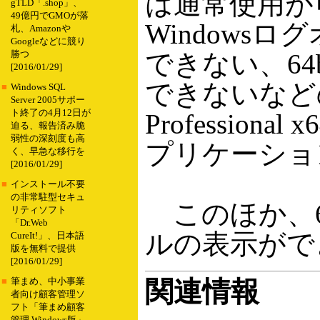
は通常使用が可能
gTLD「.shop」、
49億円でGMOが落
Windows
札、Amazonや
Googleなどに競り
できない、6
勝つ
[2016/01/29]
できないなどの
■
Windows SQL
Server 2005サポー
ト終了の4月12日が
Profession
迫る、報告済み脆
弱性の深刻度も高
プリケーショ
く、早急な移行を
[2016/01/29]
■
インストール不要
の非常駐型セキュ
このほか、64bi
リティソフト
「Dr.Web
ルの表示がで
CureIt!」、日本語
版を無料で提供
[2016/01/29]
関連情報
■
筆まめ、中小事業
者向け顧客管理ソ
フト「筆まめ顧客