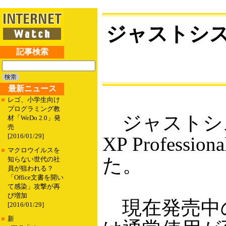
ジャストシステ
記事検索
最新ニュース
■
レゴ、小学生向け
プログラミング教
ジャストシス
材「WeDo 2.0」発
売
[2016/01/29]
XP Profess
■
マクロウイルスを
た。
知らない世代の社
員が狙われる？
「Office文書を開い
て感染」攻撃が再
び増加
現在発売中の「
[2016/01/29]
■
新