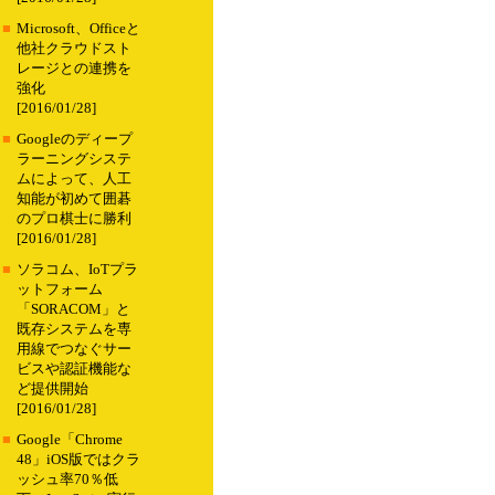
■
Microsoft、Officeと
他社クラウドスト
レージとの連携を
強化
[2016/01/28]
■
Googleのディープ
ラーニングシステ
ムによって、人工
知能が初めて囲碁
のプロ棋士に勝利
[2016/01/28]
■
ソラコム、IoTプラ
ットフォーム
「SORACOM」と
既存システムを専
用線でつなぐサー
ビスや認証機能な
ど提供開始
[2016/01/28]
■
Google「Chrome
48」iOS版ではクラ
ッシュ率70％低