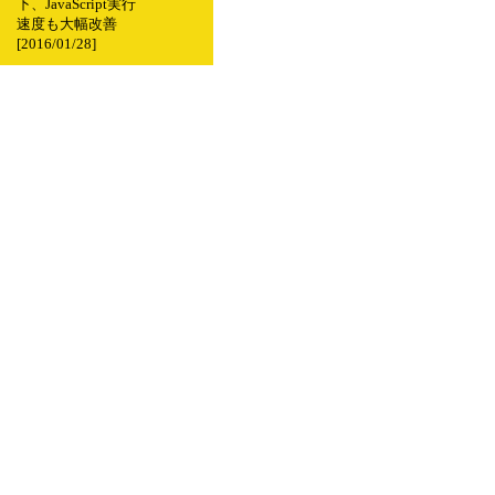
下、JavaScript実行
速度も大幅改善
[2016/01/28]