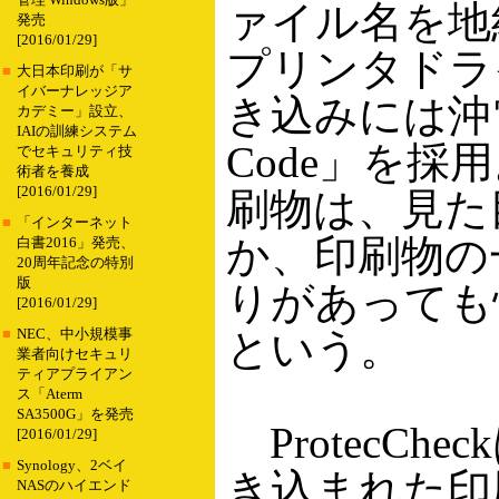
管理 Windows版」
ァイル名を地
発売
[2016/01/29]
プリンタドラ
■
大日本印刷が「サ
イバーナレッジア
き込みには沖
カデミー」設立、
IAIの訓練システム
Code」を採用
でセキュリティ技
術者を養成
[2016/01/29]
刷物は、見た
■
「インターネット
か、印刷物の
白書2016」発売、
20周年記念の特別
版
りがあっても
[2016/01/29]
という。
■
NEC、中小規模事
業者向けセキュリ
ティアプライアン
ス「Aterm
SA3500G」を発売
ProtecChe
[2016/01/29]
■
Synology、2ベイ
き込まれた印
NASのハイエンド