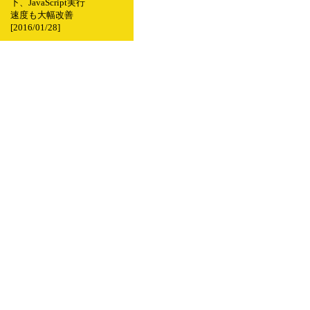
下、JavaScript実行
速度も大幅改善
[2016/01/28]