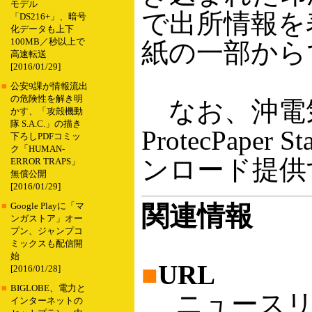
モデル
で出所情報を
「DS216+」、暗号
化データも上下
100MB／秒以上で
紙の一部から
高速転送
[2016/01/29]
■
公安9課が情報流出
の危険性を解き明
なお、沖電気
かす、「攻殻機動
隊 S.A.C.」の描き
ProtecPaper
下ろしPDFコミッ
ク「HUMAN-
ンロード提供
ERROR TRAPS」
無償公開
[2016/01/29]
関連情報
■
Google Playに「マ
ンガストア」オー
プン、ジャンプコ
ミックスも配信開
始
■
URL
[2016/01/28]
■
BIGLOBE、電力と
ニュースリ
インターネットの