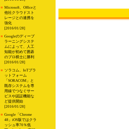
■
Microsoft、Officeと
他社クラウドスト
レージとの連携を
強化
[2016/01/28]
■
Googleのディープ
ラーニングシステ
ムによって、人工
知能が初めて囲碁
のプロ棋士に勝利
[2016/01/28]
■
ソラコム、IoTプラ
ットフォーム
「SORACOM」と
既存システムを専
用線でつなぐサー
ビスや認証機能な
ど提供開始
[2016/01/28]
■
Google「Chrome
48」iOS版ではクラ
ッシュ率70％低