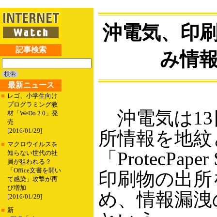
沖電気、印
記事検索
み情
最新ニュース
■
レゴ、小学生向け
プログラミング教
沖電気は13
材「WeDo 2.0」発
売
[2016/01/29]
所情報を地紋
■
マクロウイルスを
「ProtecPape
知らない世代の社
員が狙われる？
「Office文書を開い
印刷物の出所
て感染」攻撃が再
び増加
め、情報漏洩
[2016/01/29]
■
新