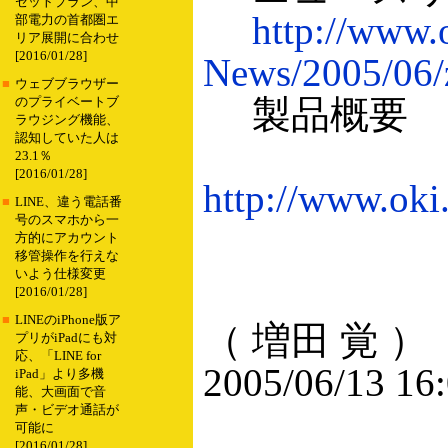
セットプラン、中
http://www
部電力の首都圏エ
リア展開に合わせ
[2016/01/28]
News/2005/06/
■
ウェブブラウザー
製品概要
のプライベートブ
ラウジング機能、
認知していた人は
23.1％
[2016/01/28]
http://www.ok
■
LINE、違う電話番
号のスマホから一
方的にアカウント
移管操作を行えな
いよう仕様変更
[2016/01/28]
■
LINEのiPhone版ア
（ 増田 覚 ）
プリがiPadにも対
応、「LINE for
2005/06/13 16
iPad」より多機
能、大画面で音
声・ビデオ通話が
可能に
[2016/01/28]