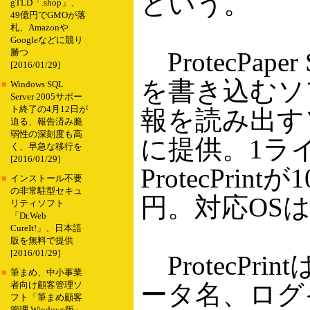
という。
gTLD「.shop」、
49億円でGMOが落
札、Amazonや
Googleなどに競り
ProtecPape
勝つ
[2016/01/29]
を書き込むソフト
■
Windows SQL
Server 2005サポー
ト終了の4月12日が
報を読み出すソフ
迫る、報告済み脆
弱性の深刻度も高
に提供。1ラ
く、早急な移行を
[2016/01/29]
ProtecPrintが
■
インストール不要
の非常駐型セキュ
円。対応OSはWi
リティソフト
「Dr.Web
CureIt!」、日本語
版を無料で提供
[2016/01/29]
ProtecP
■
筆まめ、中小事業
ータ名、ログ
者向け顧客管理ソ
フト「筆まめ顧客