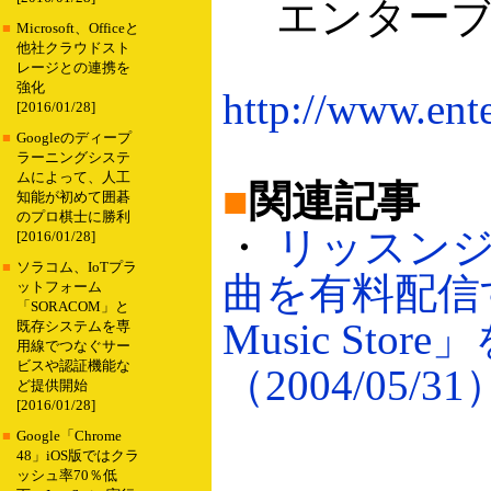
エンターブ
■
Microsoft、Officeと
他社クラウドスト
レージとの連携を
強化
http://www.ente
[2016/01/28]
■
Googleのディープ
ラーニングシステ
ムによって、人工
■
関連記事
知能が初めて囲碁
のプロ棋士に勝利
・
リッスン
[2016/01/28]
■
ソラコム、IoTプラ
曲を有料配信する
ットフォーム
「SORACOM」と
Music Stor
既存システムを専
用線でつなぐサー
ビスや認証機能な
（2004/05/31
ど提供開始
[2016/01/28]
■
Google「Chrome
48」iOS版ではクラ
ッシュ率70％低