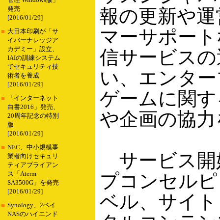
管理 Windows版」
発売
報の更新や運
[2016/01/29]
マーサポート
■
大日本印刷が「サ
イバーナレッジア
カデミー」設立、
信サービスの
IAIの訓練システム
でセキュリティ技
い、エンター
術者を養成
[2016/01/29]
ゲームに関す
■
「インターネット
白書2016」発売、
や企画の協力
20周年記念の特別
版
[2016/01/29]
■
NEC、中小規模事
サービス開
業者向けセキュリ
ティアプライアン
ス「Aterm
プコンセルピ
SA3500G」を発売
[2016/01/29]
ベル、サイト
■
Synology、2ベイ
NASのハイエンド