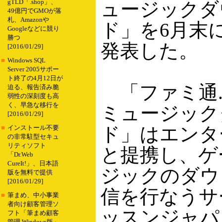
gTLD「.shop」、
ュージックダ
49億円でGMOが落
札、Amazonや
ド」を6月末
Googleなどに競り
勝つ
発表した。
[2016/01/29]
■
Windows SQL
Server 2005サポー
ト終了の4月12日が
「ファミ通.c
迫る、報告済み脆
弱性の深刻度も高
く、早急な移行を
ミュージック
[2016/01/29]
ド」はエンタ
■
インストール不要
の非常駐型セキュ
リティソフト
と提携し、ゲ
「Dr.Web
CureIt!」、日本語
ジックのダウ
版を無料で提供
[2016/01/29]
信を行なうサ
■
筆まめ、中小事業
者向け顧客管理ソ
ッスンジャパ
フト「筆まめ顧客