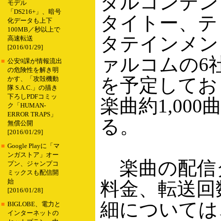
タルコンテン
モデル
「DS216+」、暗号
タイトー、テ
化データも上下
100MB／秒以上で
タテインメン
高速転送
[2016/01/29]
ァルコムの6
■
公安9課が情報流出
の危険性を解き明
を予定してお
かす、「攻殻機動
隊 S.A.C.」の描き
下ろしPDFコミッ
楽曲約1,00
ク「HUMAN-
ERROR TRAPS」
る。
無償公開
[2016/01/29]
■
Google Playに「マ
ンガストア」オー
楽曲の配信
プン、ジャンプコ
ミックスも配信開
始
料金、転送回
[2016/01/28]
細については
■
BIGLOBE、電力と
インターネットの