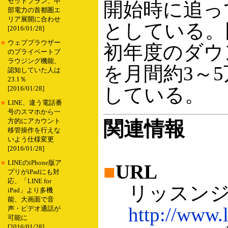
セットプラン、中
開始時に追っ
部電力の首都圏エ
リア展開に合わせ
としている。
[2016/01/28]
■
ウェブブラウザー
初年度のダウ
のプライベートブ
ラウジング機能、
を月間約3～
認知していた人は
23.1％
している。
[2016/01/28]
■
LINE、違う電話番
号のスマホから一
方的にアカウント
関連情報
移管操作を行えな
いよう仕様変更
[2016/01/28]
■
LINEのiPhone版ア
■
URL
プリがiPadにも対
応、「LINE for
リッスンジ
iPad」より多機
能、大画面で音
http://www.l
声・ビデオ通話が
可能に
[2016/01/28]