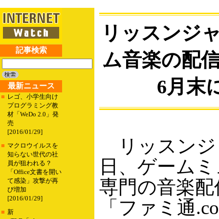
リッスンジ
記事検索
ム音楽の配
6月末
最新ニュース
■
レゴ、小学生向け
プログラミング教
材「WeDo 2.0」発
売
[2016/01/29]
リッスンジャ
■
マクロウイルスを
知らない世代の社
日、ゲームミ
員が狙われる？
「Office文書を開い
専門の音楽配
て感染」攻撃が再
び増加
[2016/01/29]
「ファミ通.c
■
新