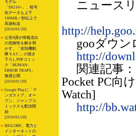
ニュースリ
モデル
「DS216+」、暗号
化データも上下
100MB／秒以上で
高速転送
http://help.goo
[2016/01/29]
■
公安9課が情報流出
gooダウン
の危険性を解き明
かす、「攻殻機動
http://downl
隊 S.A.C.」の描き
下ろしPDFコミッ
関連記事：g
ク「HUMAN-
ERROR TRAPS」
無償公開
Pocket PC
[2016/01/29]
■
Google Playに「マ
Watch]
ンガストア」オー
プン、ジャンプコ
http://bb.w
ミックスも配信開
始
[2016/01/28]
■
BIGLOBE、電力と
インターネットの