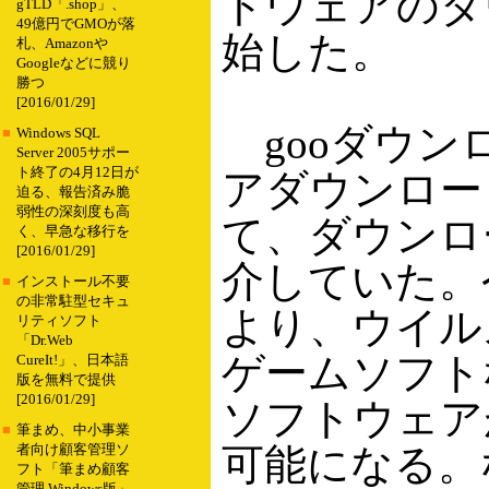
トウェアのダ
gTLD「.shop」、
49億円でGMOが落
始した。
札、Amazonや
Googleなどに競り
勝つ
[2016/01/29]
gooダウン
■
Windows SQL
Server 2005サポー
ト終了の4月12日が
アダウンロー
迫る、報告済み脆
弱性の深刻度も高
て、ダウンロ
く、早急な移行を
[2016/01/29]
介していた。
■
インストール不要
の非常駐型セキュ
より、ウイル
リティソフト
「Dr.Web
ゲームソフトな
CureIt!」、日本語
版を無料で提供
[2016/01/29]
ソフトウェア
■
筆まめ、中小事業
可能になる。
者向け顧客管理ソ
フト「筆まめ顧客