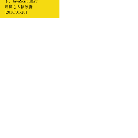
下、JavaScript実行
速度も大幅改善
[2016/01/28]