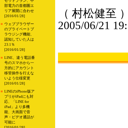
セットプラン、中
部電力の首都圏エ
（ 村松健至 
リア展開に合わせ
[2016/01/28]
2005/06/21 19
■
ウェブブラウザー
のプライベートブ
ラウジング機能、
認知していた人は
23.1％
[2016/01/28]
■
LINE、違う電話番
号のスマホから一
方的にアカウント
移管操作を行えな
いよう仕様変更
[2016/01/28]
■
LINEのiPhone版ア
プリがiPadにも対
応、「LINE for
iPad」より多機
能、大画面で音
声・ビデオ通話が
可能に
[2016/01/28]