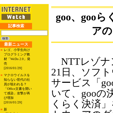
goo、go
記事検索
アの
最新ニュース
■
レゴ、小学生向け
プログラミング教
NTTレゾナ
材「WeDo 2.0」発
売
[2016/01/29]
21日、ソフ
■
マクロウイルスを
サービス「g
知らない世代の社
員が狙われる？
「Office文書を開い
いて、gooの
て感染」攻撃が再
び増加
くらく決済」
[2016/01/29]
■
新