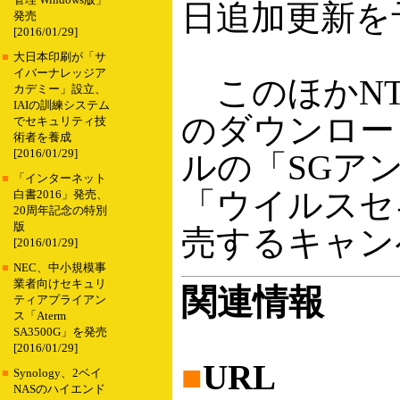
管理 Windows版」
日追加更新を
発売
[2016/01/29]
■
大日本印刷が「サ
イバーナレッジア
このほかNT
カデミー」設立、
IAIの訓練システム
のダウンロー
でセキュリティ技
術者を養成
[2016/01/29]
ルの「SGア
■
「インターネット
「ウイルスセ
白書2016」発売、
20周年記念の特別
版
売するキャン
[2016/01/29]
■
NEC、中小規模事
業者向けセキュリ
関連情報
ティアプライアン
ス「Aterm
SA3500G」を発売
[2016/01/29]
■
URL
■
Synology、2ベイ
NASのハイエンド