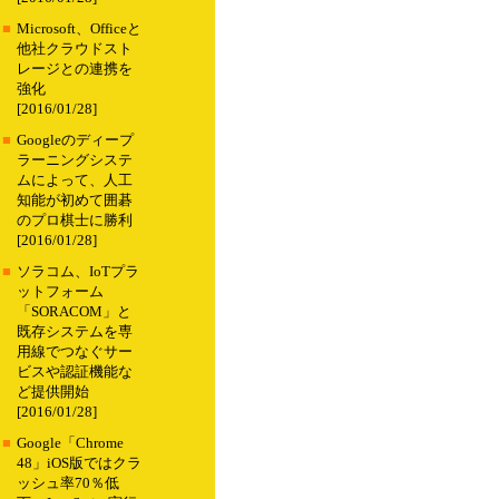
■
Microsoft、Officeと
他社クラウドスト
レージとの連携を
強化
[2016/01/28]
■
Googleのディープ
ラーニングシステ
ムによって、人工
知能が初めて囲碁
のプロ棋士に勝利
[2016/01/28]
■
ソラコム、IoTプラ
ットフォーム
「SORACOM」と
既存システムを専
用線でつなぐサー
ビスや認証機能な
ど提供開始
[2016/01/28]
■
Google「Chrome
48」iOS版ではクラ
ッシュ率70％低