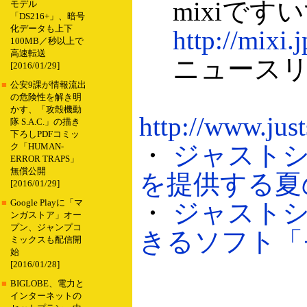
mixiですい
モデル
「DS216+」、暗号
化データも上下
http://mixi
100MB／秒以上で
高速転送
ニュースリ
[2016/01/29]
■
公安9課が情報流出
の危険性を解き明
かす、「攻殻機動
http://www.jus
隊 S.A.C.」の描き
下ろしPDFコミッ
・
ジャストシ
ク「HUMAN-
ERROR TRAPS」
無償公開
を提供する夏の
[2016/01/29]
■
Google Playに「マ
・
ジャスト
ンガストア」オー
プン、ジャンプコ
きるソフト「モジ
ミックスも配信開
始
[2016/01/28]
■
BIGLOBE、電力と
インターネットの