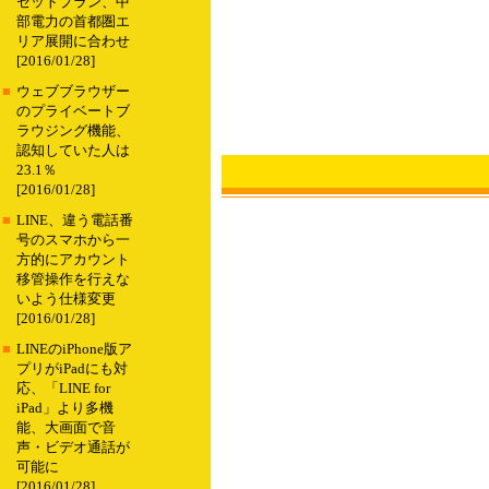
セットプラン、中
部電力の首都圏エ
リア展開に合わせ
[2016/01/28]
■
ウェブブラウザー
のプライベートブ
ラウジング機能、
認知していた人は
23.1％
[2016/01/28]
■
LINE、違う電話番
号のスマホから一
方的にアカウント
移管操作を行えな
いよう仕様変更
[2016/01/28]
■
LINEのiPhone版ア
プリがiPadにも対
応、「LINE for
iPad」より多機
能、大画面で音
声・ビデオ通話が
可能に
[2016/01/28]