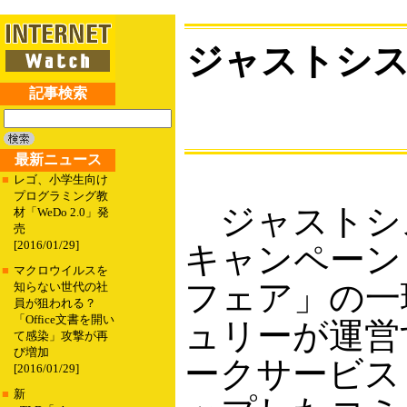
ジャストシス
記事検索
最新ニュース
■
レゴ、小学生向け
プログラミング教
ジャストシ
材「WeDo 2.0」発
売
[2016/01/29]
キャンペーン
■
マクロウイルスを
フェア」の一
知らない世代の社
員が狙われる？
「Office文書を開い
ュリーが運営
て感染」攻撃が再
び増加
ークサービス（
[2016/01/29]
■
新