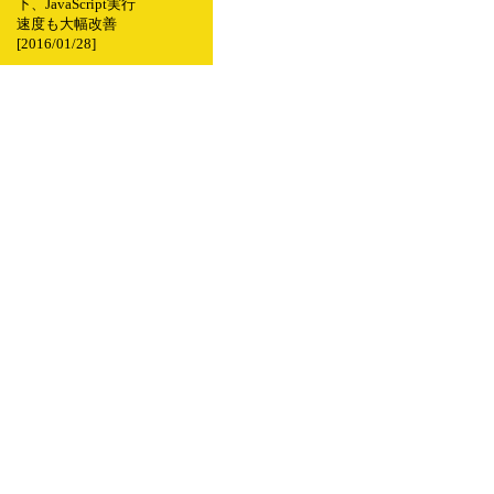
下、JavaScript実行
速度も大幅改善
[2016/01/28]