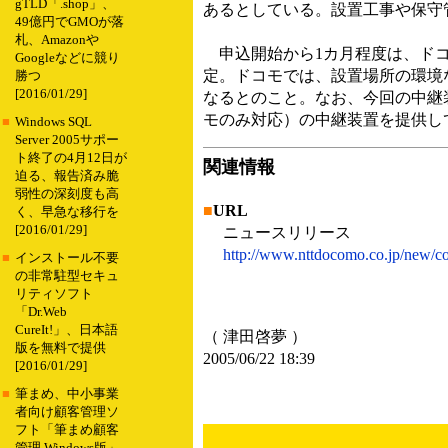
gTLD「.shop」、
あるとしている。設置工事や保守
49億円でGMOが落
札、Amazonや
申込開始から1カ月程度は、ドコ
Googleなどに競り
定。ドコモでは、設置場所の環境
勝つ
[2016/01/29]
なるとのこと。なお、今回の中継装
モのみ対応）の中継装置を提供し
■
Windows SQL
Server 2005サポー
ト終了の4月12日が
関連情報
迫る、報告済み脆
弱性の深刻度も高
■
URL
く、早急な移行を
[2016/01/29]
ニュースリリース
http://www.nttdocomo.co.jp/new/c
■
インストール不要
の非常駐型セキュ
リティソフト
「Dr.Web
CureIt!」、日本語
（ 津田啓夢 ）
版を無料で提供
2005/06/22 18:39
[2016/01/29]
■
筆まめ、中小事業
者向け顧客管理ソ
フト「筆まめ顧客