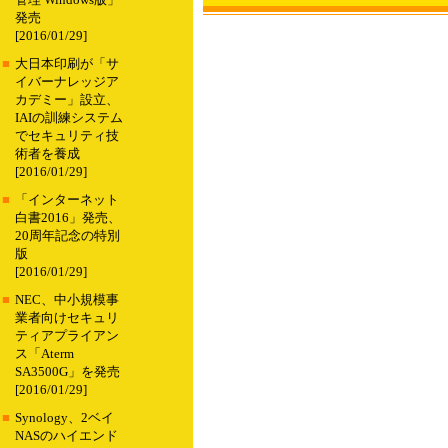
管理 Windows版」
発売
[2016/01/29]
■
大日本印刷が「サ
イバーナレッジア
カデミー」設立、
IAIの訓練システム
でセキュリティ技
術者を養成
[2016/01/29]
■
「インターネット
白書2016」発売、
20周年記念の特別
版
[2016/01/29]
■
NEC、中小規模事
業者向けセキュリ
ティアプライアン
ス「Aterm
SA3500G」を発売
[2016/01/29]
■
Synology、2ベイ
NASのハイエンド