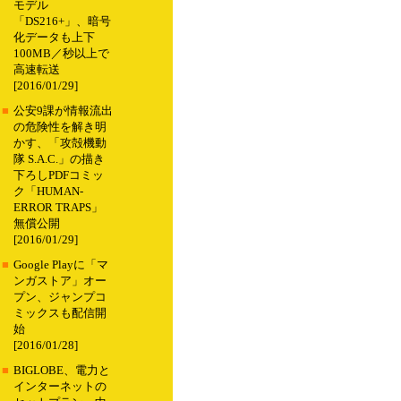
モデル
「DS216+」、暗号
化データも上下
100MB／秒以上で
高速転送
[2016/01/29]
■
公安9課が情報流出
の危険性を解き明
かす、「攻殻機動
隊 S.A.C.」の描き
下ろしPDFコミッ
ク「HUMAN-
ERROR TRAPS」
無償公開
[2016/01/29]
■
Google Playに「マ
ンガストア」オー
プン、ジャンプコ
ミックスも配信開
始
[2016/01/28]
■
BIGLOBE、電力と
インターネットの