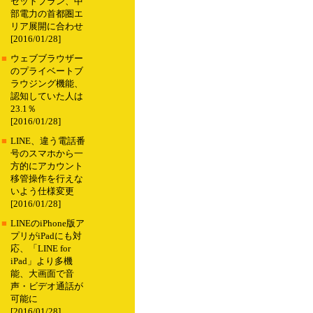
セットプラン、中
部電力の首都圏エ
リア展開に合わせ
[2016/01/28]
■
ウェブブラウザー
のプライベートブ
ラウジング機能、
認知していた人は
23.1％
[2016/01/28]
■
LINE、違う電話番
号のスマホから一
方的にアカウント
移管操作を行えな
いよう仕様変更
[2016/01/28]
■
LINEのiPhone版ア
プリがiPadにも対
応、「LINE for
iPad」より多機
能、大画面で音
声・ビデオ通話が
可能に
[2016/01/28]