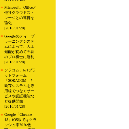
■
Microsoft、Officeと
他社クラウドスト
レージとの連携を
強化
[2016/01/28]
■
Googleのディープ
ラーニングシステ
ムによって、人工
知能が初めて囲碁
のプロ棋士に勝利
[2016/01/28]
■
ソラコム、IoTプラ
ットフォーム
「SORACOM」と
既存システムを専
用線でつなぐサー
ビスや認証機能な
ど提供開始
[2016/01/28]
■
Google「Chrome
48」iOS版ではクラ
ッシュ率70％低