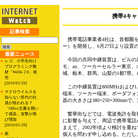
携帯4キャ
記事検索
携帯電話事業者4社は、首都圏を対
ー）を開発し、6月27日より設置
最新ニュース
今回の共同中継装置は、ビルの屋
■
レゴ、小学生向け
モ、au、ツーカーセルラー東京
プログラミング教
材「WeDo 2.0」発
城、栃木、群馬、山梨の1都7県
売
[2016/01/29]
この中継装置は800MHzおよび1.
■
マクロウイルスを
端末、ツーカー端末、ボーダフォ
知らない世代の社
器の大きさは380×250×300mm
員が狙われる？
「Office文書を開い
繁華街などでは、電波免許を取得
て感染」攻撃が再
び増加
に影響を与えて、周辺で携帯電話
[2016/01/29]
まえて、2002年頃より検討を
■
新
個人を問わず申し込める。ただし