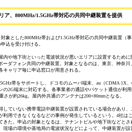
リア、800MHz/1.5GHz帯対応の共同中継装置を提供
象とした800MHz帯および1.5GHz帯対応の共同中継装置（
の申込を受け付ける。
内や地下街といった電波状況が悪いエリアに設置するために
、ボーダフォン共同の中継装置。対象となるのは、東京、神奈川
。各キャリア毎に申込窓口が用意される。
5GHz帯をサポートし、ドコモのムーバ端末、au（CDMA 1X、CD
ンの2G端末に対応する。各事業者の通話やパケット通信が利
で、重さが約26kg。屋内外共通のアンテナは200×80mmとなる。
していない携帯電話中継装置が設置されている場合があり、
が利用できなくなるなどの事例が発生しているという。4社は
重ねてきた。申込の対象となるは、テナントビルや地下街などとさ
、現場の環境や基地局の電波状況などによって、中継装置が設