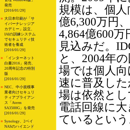
管理 Windows版」
発売
規模は、個人向
[2016/01/29]
億6,300万
■
大日本印刷が「サ
イバーナレッジア
カデミー」設立、
4,864億60
IAIの訓練システム
でセキュリティ技
見込みだ。ID
術者を養成
[2016/01/29]
と、2004年の
■
「インターネット
白書2016」発売、
場では個人向け
20周年記念の特別
版
速に普及した
[2016/01/29]
■
NEC、中小規模事
場は依然とし
業者向けセキュリ
ティアプライアン
ス「Aterm
電話回線に大
SA3500G」を発売
[2016/01/29]
ているという
■
Synology、2ベイ
NASのハイエンド