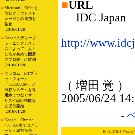
■
URL
■
Microsoft、Officeと
IDC Japan
他社クラウドスト
レージとの連携を
強化
[2016/01/28]
■
Googleのディープ
http://www.idcj
ラーニングシステ
ムによって、人工
知能が初めて囲碁
のプロ棋士に勝利
[2016/01/28]
■
ソラコム、IoTプラ
ットフォーム
（ 増田 覚 ）
「SORACOM」と
既存システムを専
2005/06/24 14
用線でつなぐサー
ビスや認証機能な
ど提供開始
[2016/01/28]
-
■
Google「Chrome
48」iOS版ではクラ
ッシュ率70％低
INTERNET Wat