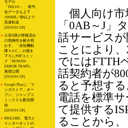
モデル
「DS216+」、暗号
個人向け市
化データも上下
100MB／秒以上で
「0AB～J」
高速転送
[2016/01/29]
話サービスが
■
公安9課が情報流出
の危険性を解き明
ことにより、2
かす、「攻殻機動
隊 S.A.C.」の描き
下ろしPDFコミッ
でにはFTTH
ク「HUMAN-
ERROR TRAPS」
話契約者が80
無償公開
[2016/01/29]
ると予想する
■
Google Playに「マ
ンガストア」オー
電話を標準サ
プン、ジャンプコ
ミックスも配信開
始
て提供するIS
[2016/01/28]
ることから、
■
BIGLOBE、電力と
インターネットの