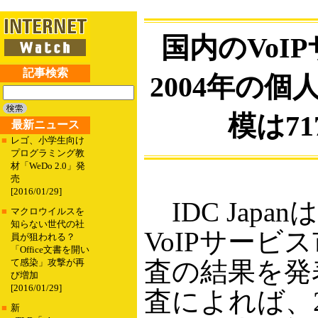
国内のVoI
記事検索
2004年の
模は71
最新ニュース
■
レゴ、小学生向け
プログラミング教
材「WeDo 2.0」発
売
[2016/01/29]
IDC Japa
■
マクロウイルスを
知らない世代の社
VoIPサービ
員が狙われる？
「Office文書を開い
査の結果を発
て感染」攻撃が再
び増加
[2016/01/29]
査によれば、2
■
新