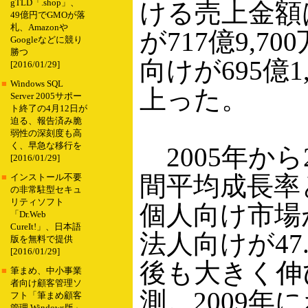
gTLD「.shop」、
ける売上金額
49億円でGMOが落
札、Amazonや
が717億9,7
Googleなどに競り
勝つ
向けが695億1
[2016/01/29]
■
Windows SQL
上った。
Server 2005サポー
ト終了の4月12日が
迫る、報告済み脆
弱性の深刻度も高
く、早急な移行を
2005年から
[2016/01/29]
間平均成長率
■
インストール不要
の非常駐型セキュ
リティソフト
個人向け市場が
「Dr.Web
CureIt!」、日本語
法人向けが47
版を無料で提供
[2016/01/29]
後も大きく伸
■
筆まめ、中小事業
者向け顧客管理ソ
測。2009年
フト「筆まめ顧客