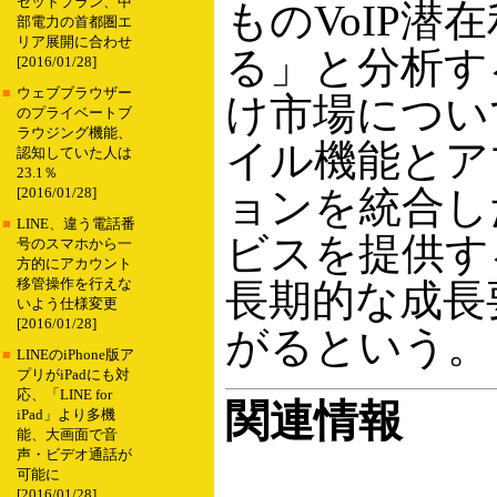
セットプラン、中
ものVoIP潜
部電力の首都圏エ
リア展開に合わせ
る」と分析す
[2016/01/28]
■
ウェブブラウザー
け市場につい
のプライベートブ
ラウジング機能、
イル機能とア
認知していた人は
23.1％
ョンを統合し
[2016/01/28]
■
LINE、違う電話番
ビスを提供す
号のスマホから一
方的にアカウント
移管操作を行えな
長期的な成長
いよう仕様変更
[2016/01/28]
がるという。
■
LINEのiPhone版ア
プリがiPadにも対
応、「LINE for
関連情報
iPad」より多機
能、大画面で音
声・ビデオ通話が
可能に
[2016/01/28]