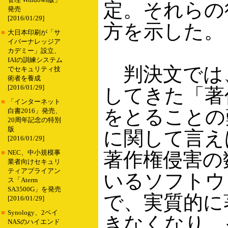
管理 Windows版」
定。それらの
発売
[2016/01/29]
方を示した。
■
大日本印刷が「サ
イバーナレッジア
カデミー」設立、
IAIの訓練システム
判決文では、
でセキュリティ技
術者を養成
[2016/01/29]
してきた「著
■
「インターネット
をとることの
白書2016」発売、
20周年記念の特別
版
に関して言え
[2016/01/29]
著作権侵害の
■
NEC、中小規模事
業者向けセキュリ
ティアプライアン
いるソフトウ
ス「Aterm
SA3500G」を発売
で、実質的に
[2016/01/29]
■
Synology、2ベイ
きなくなり、
NASのハイエンド