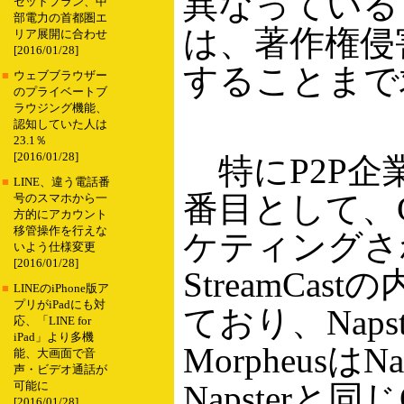
異なっている
セットプラン、中
部電力の首都圏エ
は、著作権侵
リア展開に合わせ
[2016/01/28]
することまで
■
ウェブブラウザー
のプライベートブ
ラウジング機能、
認知していた人は
23.1％
[2016/01/28]
特にP2P企
■
LINE、違う電話番
番目として、Gr
号のスマホから一
方的にアカウント
移管操作を行えな
ケティングされ
いよう仕様変更
[2016/01/28]
StreamCa
■
LINEのiPhone版ア
プリがiPadにも対
ており、Nap
応、「LINE for
iPad」より多機
Morpheus
能、大画面で音
声・ビデオ通話が
Napster
可能に
[2016/01/28]