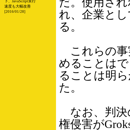
だ。使用され
下、JavaScript実行
速度も大幅改善
れ、企業とし
[2016/01/28]
る。
これらの事
めることはで
ることは明らか
た。
なお、判決
権侵害がGro