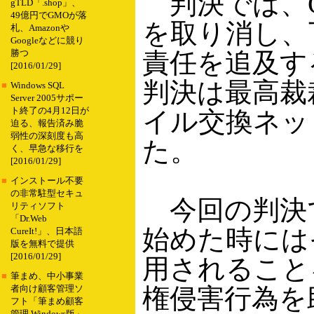
判決では、Gro
gTLD「.shop」、
49億円でGMOが落
を取り消し、
札、Amazonや
Googleなどに競り
責任を追及す
勝つ
[2016/01/29]
判決は最高裁
■
Windows SQL
Server 2005サポー
ト終了の4月12日が
イル交換ネッ
迫る、報告済み脆
弱性の深刻度も高
た。
く、早急な移行を
[2016/01/29]
■
インストール不要
の非常駐型セキュ
今回の判決では
リティソフト
「Dr.Web
始めた時には
CureIt!」、日本語
版を無料で提供
[2016/01/29]
用されること
■
筆まめ、中小事業
権侵害行為を
者向け顧客管理ソ
フト「筆まめ顧客