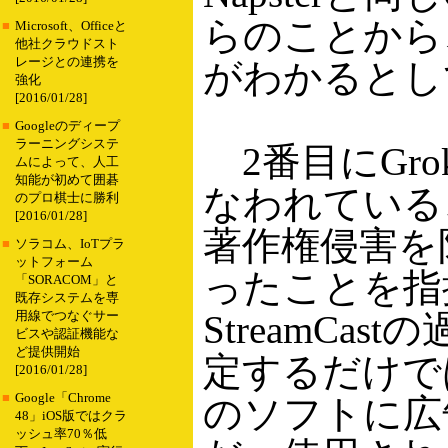
らのことから、
■
Microsoft、Officeと
他社クラウドスト
レージとの連携を
がわかるとし
強化
[2016/01/28]
■
Googleのディープ
ラーニングシステ
2番目にGro
ムによって、人工
知能が初めて囲碁
なわれている
のプロ棋士に勝利
[2016/01/28]
著作権侵害を
■
ソラコム、IoTプラ
ットフォーム
ったことを指摘
「SORACOM」と
既存システムを専
StreamC
用線でつなぐサー
ビスや認証機能な
ど提供開始
定するだけでは
[2016/01/28]
■
Google「Chrome
のソフトに広
48」iOS版ではクラ
ッシュ率70％低