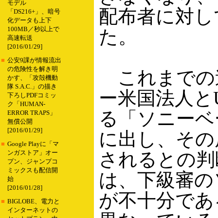
モデル
配布者に対し
「DS216+」、暗号
化データも上下
100MB／秒以上で
た。
高速転送
[2016/01/29]
■
公安9課が情報流出
の危険性を解き明
これまでの
かす、「攻殻機動
隊 S.A.C.」の描き
ー米国法人とUni
下ろしPDFコミッ
ク「HUMAN-
る「ソニーベ
ERROR TRAPS」
無償公開
[2016/01/29]
に出し、その
■
Google Playに「マ
されるとの判
ンガストア」オー
プン、ジャンプコ
ミックスも配信開
は、下級審の
始
[2016/01/28]
が不十分であ
■
BIGLOBE、電力と
インターネットの