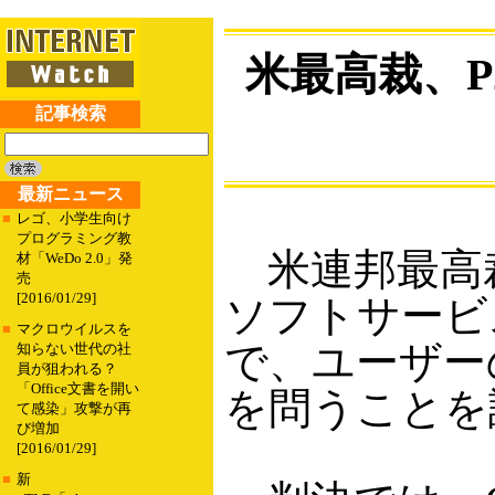
米最高裁、P
記事検索
最新ニュース
■
レゴ、小学生向け
プログラミング教
米連邦最高裁
材「WeDo 2.0」発
売
[2016/01/29]
ソフトサービス
■
マクロウイルスを
で、ユーザー
知らない世代の社
員が狙われる？
「Office文書を開い
を問うことを
て感染」攻撃が再
び増加
[2016/01/29]
■
新