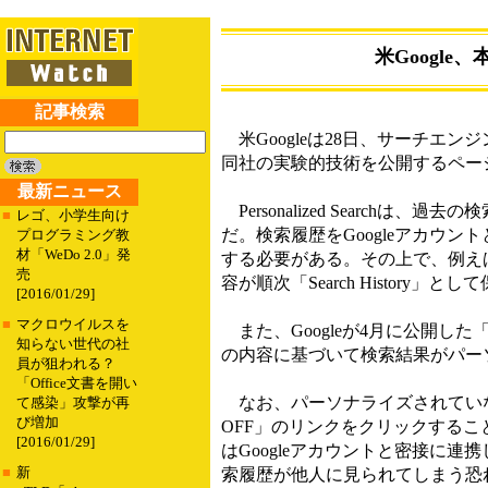
米Googl
記事検索
米Googleは28日、サーチエンジン
同社の実験的技術を公開するページ「G
最新ニュース
Personalized Searc
■
レゴ、小学生向け
だ。検索履歴をGoogleアカウ
プログラミング教
材「WeDo 2.0」発
する必要がある。その上で、例えばGoog
売
容が順次「Search History
[2016/01/29]
■
マクロウイルスを
また、Googleが4月に公開した「
知らない世代の社
の内容に基づいて検索結果がパー
員が狙われる？
「Office文書を開い
なお、パーソナライズされていな
て感染」攻撃が再
び増加
OFF」のリンクをクリックすることでいつでも
[2016/01/29]
はGoogleアカウントと密接に
■
新
索履歴が他人に見られてしまう恐れ