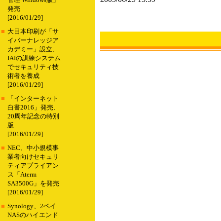
管理 Windows版」
発売
[2016/01/29]
■
大日本印刷が「サ
イバーナレッジア
カデミー」設立、
IAIの訓練システム
でセキュリティ技
術者を養成
[2016/01/29]
■
「インターネット
白書2016」発売、
20周年記念の特別
版
[2016/01/29]
■
NEC、中小規模事
業者向けセキュリ
ティアプライアン
ス「Aterm
SA3500G」を発売
[2016/01/29]
■
Synology、2ベイ
NASのハイエンド