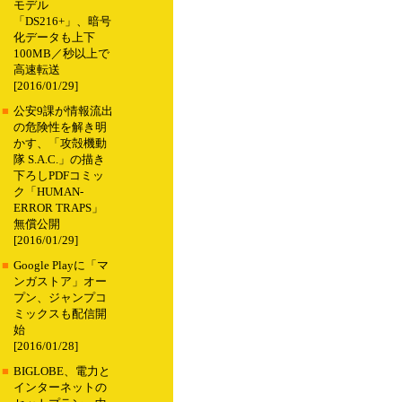
モデル
「DS216+」、暗号
化データも上下
100MB／秒以上で
高速転送
[2016/01/29]
■
公安9課が情報流出
の危険性を解き明
かす、「攻殻機動
隊 S.A.C.」の描き
下ろしPDFコミッ
ク「HUMAN-
ERROR TRAPS」
無償公開
[2016/01/29]
■
Google Playに「マ
ンガストア」オー
プン、ジャンプコ
ミックスも配信開
始
[2016/01/28]
■
BIGLOBE、電力と
インターネットの