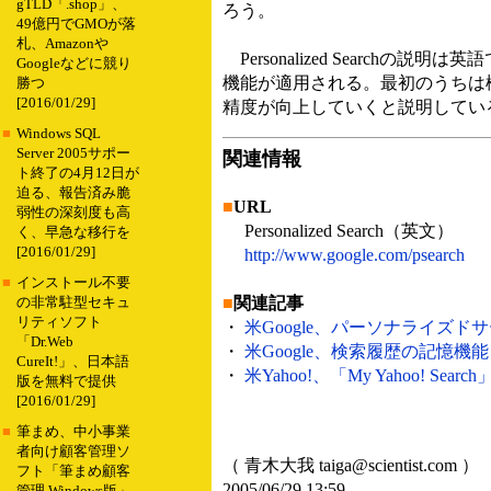
gTLD「.shop」、
ろう。
49億円でGMOが落
札、Amazonや
Personalized Searc
Googleなどに競り
機能が適用される。最初のうちは検
勝つ
[2016/01/29]
精度が向上していくと説明してい
■
Windows SQL
Server 2005サポー
関連情報
ト終了の4月12日が
迫る、報告済み脆
■
URL
弱性の深刻度も高
Personalized Search（英文）
く、早急な移行を
[2016/01/29]
http://www.google.com/psearch
■
インストール不要
■
関連記事
の非常駐型セキュ
リティソフト
・
米Google、パーソナライズドサ
「Dr.Web
・
米Google、検索履歴の記憶機能「My
CureIt!」、日本語
・
米Yahoo!、「My Yahoo! S
版を無料で提供
[2016/01/29]
■
筆まめ、中小事業
者向け顧客管理ソ
（ 青木大我 taiga@scientist.com ）
フト「筆まめ顧客
2005/06/29 13:59