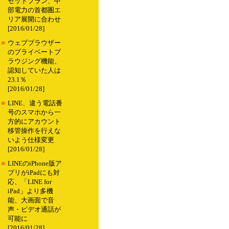
セットプラン、中
部電力の首都圏エ
リア展開に合わせ
[2016/01/28]
■
ウェブブラウザー
のプライベートブ
ラウジング機能、
認知していた人は
23.1％
[2016/01/28]
■
LINE、違う電話番
号のスマホから一
方的にアカウント
移管操作を行えな
いよう仕様変更
[2016/01/28]
■
LINEのiPhone版ア
プリがiPadにも対
応、「LINE for
iPad」より多機
能、大画面で音
声・ビデオ通話が
可能に
[2016/01/28]