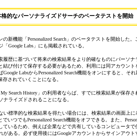
e、本格的なパーソナライズドサーチのベータテストを開始
の新機能「Personalized Search」のベータテストを開始し
oogle Labs」にも掲載されている。
hは、過去の検索履歴に基づいて将来の検索結果をより的確なものにパーソ
ントと結び付けて保存する必要があるため、利用には同アカウン
le LabsからPersonalized Search機能をオンにすると
」として保存されていくことになる。
My Search History」の利用者ならば、すでに検索結果が保
ソナライズドされることになる。
い標準的な検索結果を得たい場合には、検索結果の画面上に表示
Personalized Search機能をオフできる。また、Personaliz
連携しているため、例えば企業などで共有しているコンピュータ
がある。必ず使用後にはGoogleアカウントからサインアウ