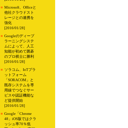
■
Microsoft、Officeと
他社クラウドスト
レージとの連携を
強化
[2016/01/28]
■
Googleのディープ
ラーニングシステ
ムによって、人工
知能が初めて囲碁
のプロ棋士に勝利
[2016/01/28]
■
ソラコム、IoTプラ
ットフォーム
「SORACOM」と
既存システムを専
用線でつなぐサー
ビスや認証機能な
ど提供開始
[2016/01/28]
■
Google「Chrome
48」iOS版ではクラ
ッシュ率70％低