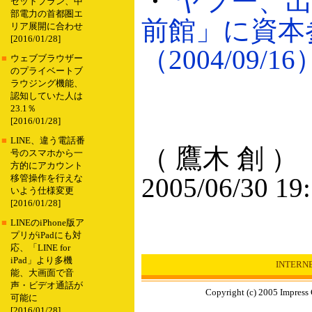
・
ヤフー、
セットプラン、中
部電力の首都圏エ
前館」に資本
リア展開に合わせ
[2016/01/28]
（2004/09/16
■
ウェブブラウザー
のプライベートブ
ラウジング機能、
認知していた人は
23.1％
[2016/01/28]
■
LINE、違う電話番
（ 鷹木 創 ）
号のスマホから一
方的にアカウント
2005/06/30 19
移管操作を行えな
いよう仕様変更
[2016/01/28]
■
LINEのiPhone版ア
プリがiPadにも対
応、「LINE for
iPad」より多機
INTER
能、大画面で音
声・ビデオ通話が
Copyright (c) 2005 Impress 
可能に
[2016/01/28]