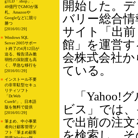
gTLD「.shop」、
開始した。デ
49億円でGMOが落
札、Amazonや
バリー総合情
Googleなどに競り
勝つ
サイト「出前
[2016/01/29]
■
Windows SQL
館」を運営す
Server 2005サポー
ト終了の4月12日が
会株式会社か
迫る、報告済み脆
弱性の深刻度も高
く、早急な移行を
ている。
[2016/01/29]
■
インストール不要
の非常駐型セキュ
リティソフト
「Yahoo!
「Dr.Web
CureIt!」、日本語
ビス」では、
版を無料で提供
[2016/01/29]
で出前の注文
■
筆まめ、中小事業
者向け顧客管理ソ
を検索し、そ
フト「筆まめ顧客