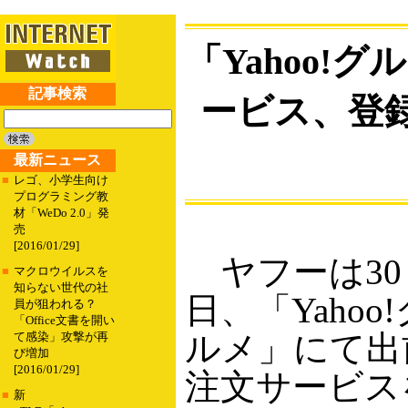
「Yahoo!
記事検索
ービス、登録
最新ニュース
■
レゴ、小学生向け
プログラミング教
材「WeDo 2.0」発
売
[2016/01/29]
ヤフーは30
■
マクロウイルスを
知らない世代の社
日、「Yahoo!
員が狙われる？
「Office文書を開い
ルメ」にて出
て感染」攻撃が再
び増加
[2016/01/29]
注文サービス
■
新