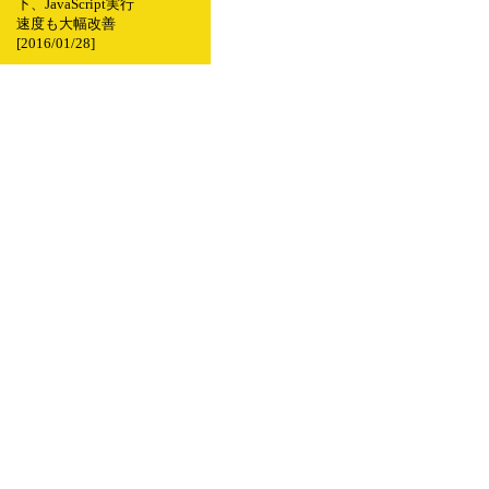
下、JavaScript実行
速度も大幅改善
[2016/01/28]