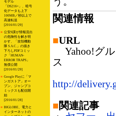
う。
モデル
「DS216+」、暗号
化データも上下
関連情報
100MB／秒以上で
高速転送
[2016/01/29]
■
公安9課が情報流出
■
URL
の危険性を解き明
かす、「攻殻機動
隊 S.A.C.」の描き
Yahoo!グ
下ろしPDFコミッ
ク「HUMAN-
ス
ERROR TRAPS」
無償公開
[2016/01/29]
■
Google Playに「マ
http://delivery
ンガストア」オー
プン、ジャンプコ
ミックスも配信開
始
[2016/01/28]
■
関連記事
■
BIGLOBE、電力と
インターネットの