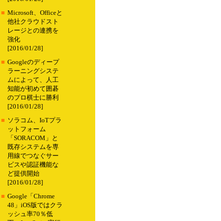
■
Microsoft、Officeと
他社クラウドスト
レージとの連携を
強化
[2016/01/28]
■
Googleのディープ
ラーニングシステ
ムによって、人工
知能が初めて囲碁
のプロ棋士に勝利
[2016/01/28]
■
ソラコム、IoTプラ
ットフォーム
「SORACOM」と
既存システムを専
用線でつなぐサー
ビスや認証機能な
ど提供開始
[2016/01/28]
■
Google「Chrome
48」iOS版ではクラ
ッシュ率70％低