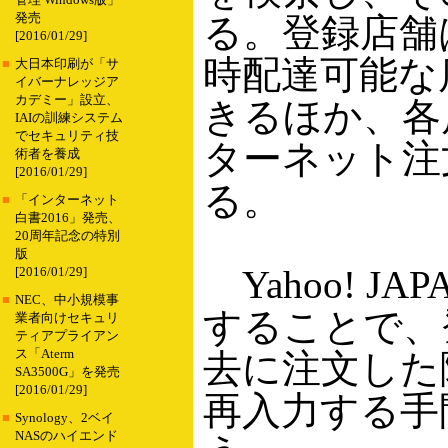
管理 Windows版」
発売
る。登録店舗は
[2016/01/29]
時配達可能な
■
大日本印刷が「サ
イバーナレッジア
カデミー」設立、
きるほか、各
IAIの訓練システム
でセキュリティ技
ターネット注
術者を養成
[2016/01/29]
る。
■
「インターネット
白書2016」発売、
20周年記念の特別
版
Yahoo! JA
[2016/01/29]
■
NEC、中小規模事
することで、
業者向けセキュリ
ティアプライアン
ス「Aterm
去に注文した
SA3500G」を発売
[2016/01/29]
再入力する手
■
Synology、2ベイ
NASのハイエンド