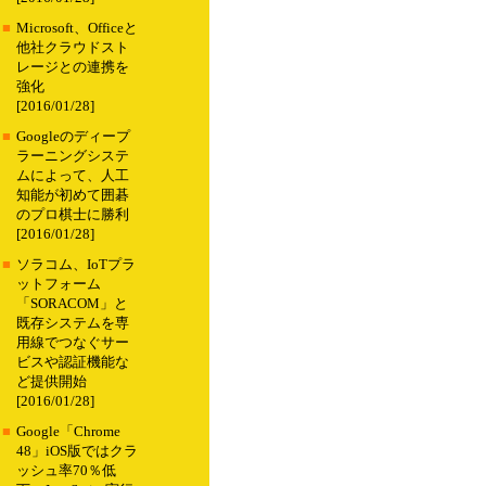
■
Microsoft、Officeと
他社クラウドスト
レージとの連携を
強化
[2016/01/28]
■
Googleのディープ
ラーニングシステ
ムによって、人工
知能が初めて囲碁
のプロ棋士に勝利
[2016/01/28]
■
ソラコム、IoTプラ
ットフォーム
「SORACOM」と
既存システムを専
用線でつなぐサー
ビスや認証機能な
ど提供開始
[2016/01/28]
■
Google「Chrome
48」iOS版ではクラ
ッシュ率70％低