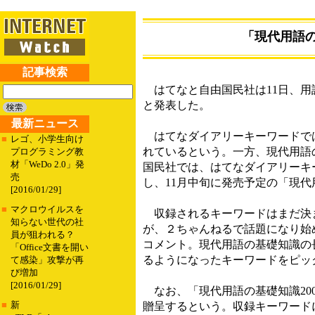
「現代用語
記事検索
はてなと自由国民社は11日、用
と発表した。
最新ニュース
はてなダイアリーキーワードでは11
■
レゴ、小学生向け
れているという。一方、現代用語の基
プログラミング教
材「WeDo 2.0」発
国民社では、はてなダイアリーキ
売
し、11月中旬に発売予定の「現代用
[2016/01/29]
■
マクロウイルスを
収録されるキーワードはまだ決ま
知らない世代の社
が、２ちゃんねるで話題になり始
員が狙われる？
コメント。現代用語の基礎知識の
「Office文書を開い
るようになったキーワードをピッ
て感染」攻撃が再
び増加
[2016/01/29]
なお、「現代用語の基礎知識200
■
新
贈呈するという。収録キーワード