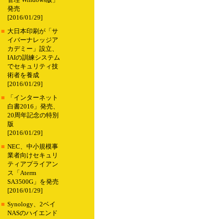
管理 Windows版」
発売
[2016/01/29]
■
大日本印刷が「サ
イバーナレッジア
カデミー」設立、
IAIの訓練システム
でセキュリティ技
術者を養成
[2016/01/29]
■
「インターネット
白書2016」発売、
20周年記念の特別
版
[2016/01/29]
■
NEC、中小規模事
業者向けセキュリ
ティアプライアン
ス「Aterm
SA3500G」を発売
[2016/01/29]
■
Synology、2ベイ
NASのハイエンド