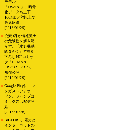
モデル
「DS216+」、暗号
化データも上下
100MB／秒以上で
高速転送
[2016/01/29]
■
公安9課が情報流出
の危険性を解き明
かす、「攻殻機動
隊 S.A.C.」の描き
下ろしPDFコミッ
ク「HUMAN-
ERROR TRAPS」
無償公開
[2016/01/29]
■
Google Playに「マ
ンガストア」オー
プン、ジャンプコ
ミックスも配信開
始
[2016/01/28]
■
BIGLOBE、電力と
インターネットの