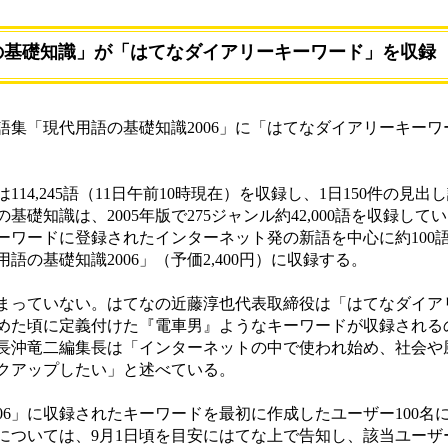
の基礎知識」が「はてなダイアリーキーワード」を収録
語集「現代用語の基礎知識2006」に「はてなダイアリーキーワ
4,245語（11日午前10時現在）を収録し、1日150件の見出
礎知識は、2005年版で275ジャンル約42,000語を収録して
ーワードに登録されたインターネット発の新語を中心に約100
語の基礎知識2006」（予価2,400円）に収録する。
っていない。はてなの近藤淳也代表取締役は「はてなダイア
めた頃に定義付けた『電車男』ようなキーワードが収録される
長沖竜二編集長は「インターネットの中で使われ始め、社会や
クアップしたい」と述べている。
6」に収録されたキーワードを最初に作成したユーザー100名
については、9月1日頃を目安にはてな上で告知し、該当ユーザ