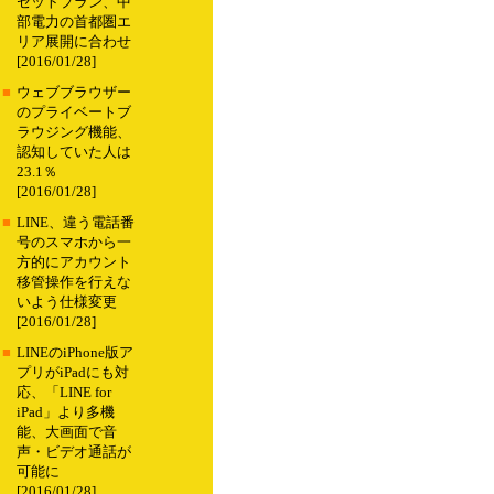
セットプラン、中
部電力の首都圏エ
リア展開に合わせ
[2016/01/28]
■
ウェブブラウザー
のプライベートブ
ラウジング機能、
認知していた人は
23.1％
[2016/01/28]
■
LINE、違う電話番
号のスマホから一
方的にアカウント
移管操作を行えな
いよう仕様変更
[2016/01/28]
■
LINEのiPhone版ア
プリがiPadにも対
応、「LINE for
iPad」より多機
能、大画面で音
声・ビデオ通話が
可能に
[2016/01/28]