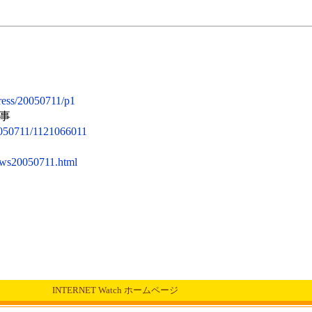
press/20050711/p1
事
20050711/1121066011
news20050711.html
INTERNET Watch ホームページ