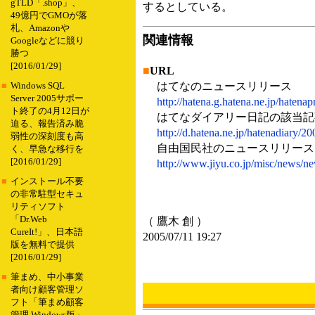
gTLD「.shop」、
するとしている。
49億円でGMOが落
札、Amazonや
関連情報
Googleなどに競り
勝つ
[2016/01/29]
■
URL
はてなのニュースリリース
■
Windows SQL
Server 2005サポー
http://hatena.g.hatena.ne.jp/hatena
ト終了の4月12日が
はてなダイアリー日記の該当記
迫る、報告済み脆
http://d.hatena.ne.jp/hatenadiary/
弱性の深刻度も高
自由国民社のニュースリリース
く、早急な移行を
[2016/01/29]
http://www.jiyu.co.jp/misc/news/
■
インストール不要
の非常駐型セキュ
リティソフト
「Dr.Web
（ 鷹木 創 ）
CureIt!」、日本語
2005/07/11 19:27
版を無料で提供
[2016/01/29]
■
筆まめ、中小事業
者向け顧客管理ソ
フト「筆まめ顧客