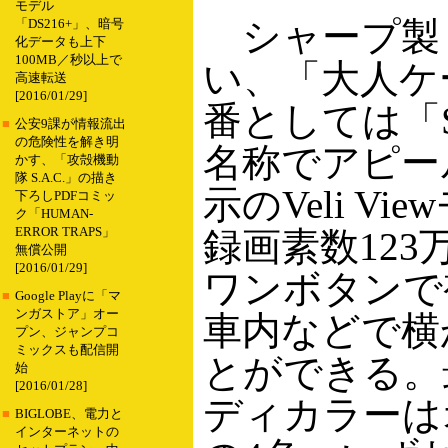
モデル
シャープ製「
「DS216+」、暗号
化データも上下
100MB／秒以上で
い、「大人ケ
高速転送
[2016/01/29]
番としては「S
■
公安9課が情報流出
の危険性を解き明
名称でアピール
かす、「攻殻機動
隊 S.A.C.」の描き
示のVeli 
下ろしPDFコミッ
ク「HUMAN-
ERROR TRAPS」
録画素数12
無償公開
[2016/01/29]
ワンボタンで
■
Google Playに「マ
ンガストア」オー
車内などで横
プン、ジャンプコ
ミックスも配信開
とができる。最
始
[2016/01/28]
ディカラーは
■
BIGLOBE、電力と
インターネットの