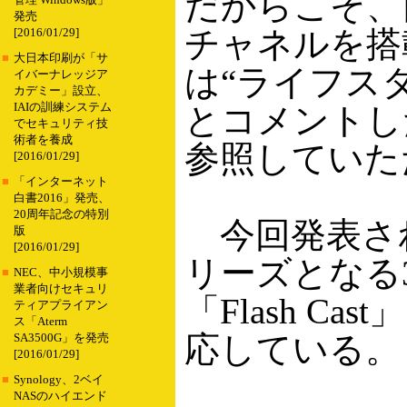
だからこそ、
管理 Windows版」
発売
チャネルを搭
[2016/01/29]
■
大日本印刷が「サ
は“ライフス
イバーナレッジア
カデミー」設立、
IAIの訓練システム
とコメントし
でセキュリティ技
術者を養成
参照していた
[2016/01/29]
■
「インターネット
白書2016」発売、
20周年記念の特別
今回発表され
版
[2016/01/29]
リーズとなる
■
NEC、中小規模事
業者向けセキュリ
「Flash 
ティアプライアン
ス「Aterm
応している。
SA3500G」を発売
[2016/01/29]
■
Synology、2ベイ
NASのハイエンド