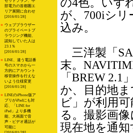
の4色。いず
セットプラン、中
部電力の首都圏エ
が、700i
リア展開に合わせ
[2016/01/28]
込み。
■
ウェブブラウザー
のプライベートブ
ラウジング機能、
認知していた人は
23.1％
三洋製「SA7
[2016/01/28]
■
LINE、違う電話番
末。NAVIT
号のスマホから一
方的にアカウント
「BREW 2
移管操作を行えな
いよう仕様変更
か、目的地ま
[2016/01/28]
■
LINEのiPhone版ア
ビ」が利用可
プリがiPadにも対
応、「LINE for
る。撮影画像
iPad」より多機
能、大画面で音
声・ビデオ通話が
現在地を通知
可能に
[2016/01/28]