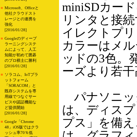
miniSDカ
■
Microsoft、Officeと
他社クラウドスト
リンタと接続
レージとの連携を
強化
イレクトプリン
[2016/01/28]
■
Googleのディープ
カラーはメル
ラーニングシステ
ムによって、人工
ッドの3色。
知能が初めて囲碁
のプロ棋士に勝利
[2016/01/28]
ーズより若干
■
ソラコム、IoTプラ
ットフォーム
「SORACOM」と
既存システムを専
パナソニック
用線でつなぐサー
ビスや認証機能な
は、ディスプ
ど提供開始
[2016/01/28]
プス」を備え
■
Google「Chrome
48」iOS版ではクラ
は、グラフィ
ッシュ率70％低