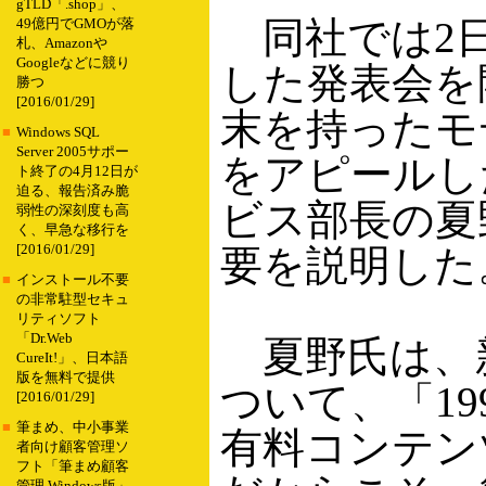
gTLD「.shop」、
同社では2日、都内
49億円でGMOが落
札、Amazonや
Googleなどに競り
した発表会を
勝つ
[2016/01/29]
末を持ったモ
■
Windows SQL
Server 2005サポー
をアピールし
ト終了の4月12日が
迫る、報告済み脆
ビス部長の夏
弱性の深刻度も高
く、早急な移行を
[2016/01/29]
要を説明した
■
インストール不要
の非常駐型セキュ
リティソフト
「Dr.Web
夏野氏は、新
CureIt!」、日本語
版を無料で提供
ついて、「1
[2016/01/29]
■
筆まめ、中小事業
有料コンテン
者向け顧客管理ソ
フト「筆まめ顧客