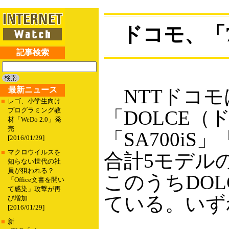
ドコモ、「
記事検索
最新ニュース
NTTドコモ
■
レゴ、小学生向け
プログラミング教
「DOLCE
材「WeDo 2.0」発
売
「SA700iS」
[2016/01/29]
■
マクロウイルスを
合計5モデル
知らない世代の社
員が狙われる？
このうちDO
「Office文書を開い
て感染」攻撃が再
ている。いずれ
び増加
[2016/01/29]
■
新