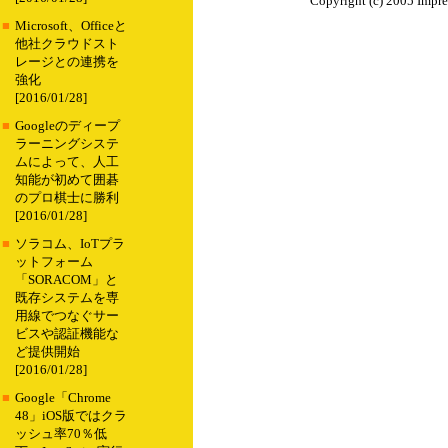
Copyright (c) 2005 Impre
■
Microsoft、Officeと
他社クラウドスト
レージとの連携を
強化
[2016/01/28]
■
Googleのディープ
ラーニングシステ
ムによって、人工
知能が初めて囲碁
のプロ棋士に勝利
[2016/01/28]
■
ソラコム、IoTプラ
ットフォーム
「SORACOM」と
既存システムを専
用線でつなぐサー
ビスや認証機能な
ど提供開始
[2016/01/28]
■
Google「Chrome
48」iOS版ではクラ
ッシュ率70％低