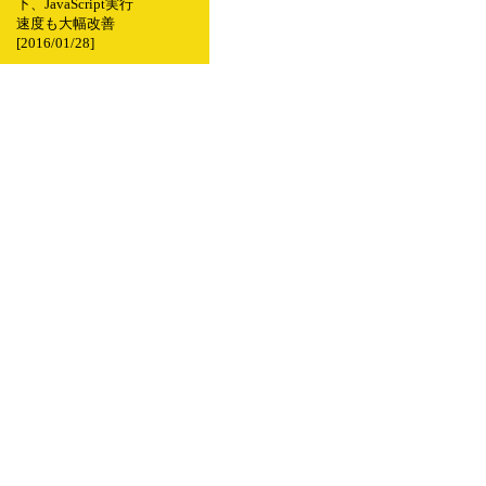
下、JavaScript実行
速度も大幅改善
[2016/01/28]