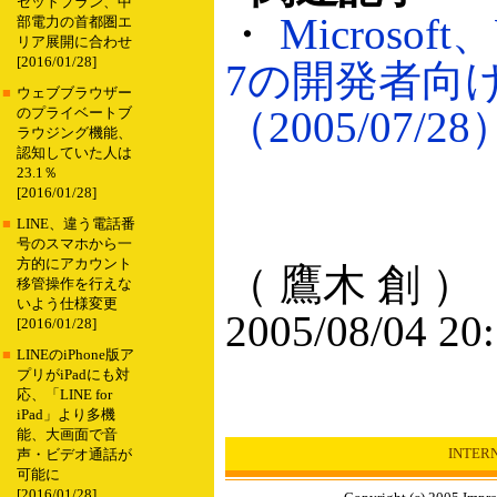
セットプラン、中
・
Microsoft、
部電力の首都圏エ
リア展開に合わせ
[2016/01/28]
7の開発者向
■
ウェブブラウザー
（2005/07/28
のプライベートブ
ラウジング機能、
認知していた人は
23.1％
[2016/01/28]
■
LINE、違う電話番
号のスマホから一
方的にアカウント
（ 鷹木 創 ）
移管操作を行えな
いよう仕様変更
2005/08/04 20
[2016/01/28]
■
LINEのiPhone版ア
プリがiPadにも対
応、「LINE for
iPad」より多機
能、大画面で音
INTER
声・ビデオ通話が
可能に
[2016/01/28]