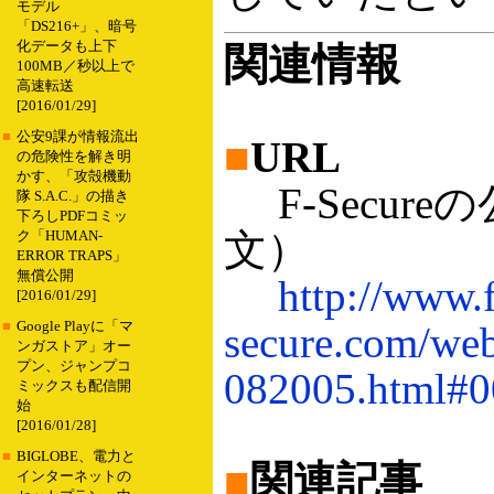
モデル
「DS216+」、暗号
化データも上下
関連情報
100MB／秒以上で
高速転送
[2016/01/29]
■
公安9課が情報流出
■
URL
の危険性を解き明
かす、「攻殻機動
F-Secur
隊 S.A.C.」の描き
下ろしPDFコミッ
文）
ク「HUMAN-
ERROR TRAPS」
無償公開
http://www.f
[2016/01/29]
■
Google Playに「マ
secure.com/web
ンガストア」オー
プン、ジャンプコ
082005.html#
ミックスも配信開
始
[2016/01/28]
■
BIGLOBE、電力と
■
関連記事
インターネットの