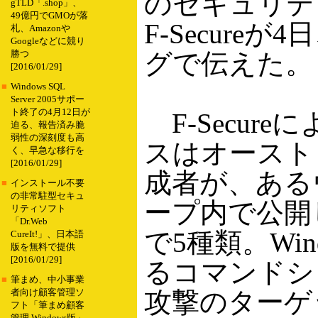
のセキュリテ
gTLD「.shop」、
49億円でGMOが落
F-Secure
札、Amazonや
Googleなどに競り
グで伝えた。
勝つ
[2016/01/29]
■
Windows SQL
Server 2005サポー
ト終了の4月12日が
F-Secur
迫る、報告済み脆
弱性の深刻度も高
スはオースト
く、早急な移行を
[2016/01/29]
成者が、ある
■
インストール不要
の非常駐型セキュ
ープ内で公開
リティソフト
「Dr.Web
で5種類。Wind
CureIt!」、日本語
版を無料で提供
[2016/01/29]
るコマンドシ
■
筆まめ、中小事業
攻撃のターゲ
者向け顧客管理ソ
フト「筆まめ顧客