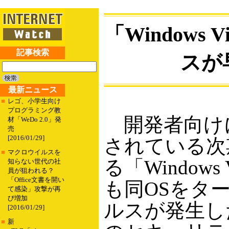
「Windows
記事検索
スが
最新ニュース
■
レゴ、小学生向け
プログラミング教
開発者向け
材「WeDo 2.0」発
売
[2016/01/29]
されている次期W
■
マクロウイルスを
る「Windows
知らない世代の社
員が狙われる？
「Office文書を開い
も同OSをタ
て感染」攻撃が再
び増加
ルスが発生し
[2016/01/29]
■
新