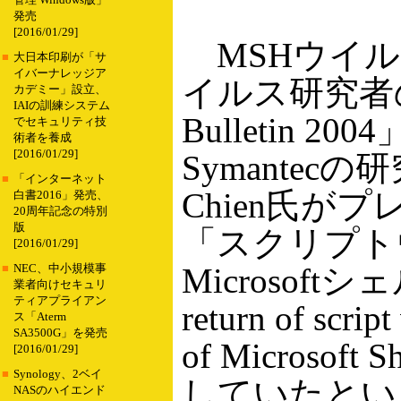
管理 Windows版」
発売
[2016/01/29]
MSHウイル
■
大日本印刷が「サ
イバーナレッジア
イルス研究者の
カデミー」設立、
IAIの訓練システム
Bulletin 2
でセキュリティ技
術者を養成
[2016/01/29]
Symantecの
■
「インターネット
Chien氏が
白書2016」発売、
20周年記念の特別
版
「スクリプト
[2016/01/29]
Microsof
■
NEC、中小規模事
業者向けセキュリ
ティアプライアン
return of script
ス「Aterm
SA3500G」を発売
of Microso
[2016/01/29]
■
Synology、2ベイ
していたとい
NASのハイエンド