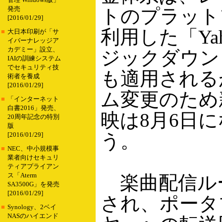
管理 Windows版」
発売
トのプラット
[2016/01/29]
利用した「Ya
■
大日本印刷が「サ
イバーナレッジア
カデミー」設立、
ジックダウン
IAIの訓練システム
でセキュリティ技
も適用される
術者を養成
[2016/01/29]
ム変更のため
■
「インターネット
白書2016」発売、
映は8月6日
20周年記念の特別
版
う。
[2016/01/29]
■
NEC、中小規模事
業者向けセキュリ
ティアプライアン
ス「Aterm
楽曲配信ル
SA3500G」を発売
[2016/01/29]
され、ポータ
■
Synology、2ベイ
NASのハイエンド