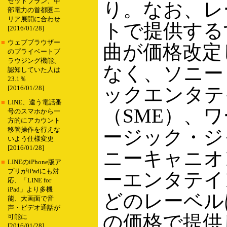
セットプラン、中
り。なお、レ
部電力の首都圏エ
リア展開に合わせ
トで提供する
[2016/01/28]
■
ウェブブラウザー
曲が価格改定
のプライベートブ
ラウジング機能、
なく、ソニー
認知していた人は
23.1％
ックエンタテ
[2016/01/28]
■
LINE、違う電話番
（SME）、
号のスマホから一
方的にアカウント
移管操作を行えな
ージック・ジ
いよう仕様変更
[2016/01/28]
ニーキャニオ
■
LINEのiPhone版ア
プリがiPadにも対
ーエンタテイ
応、「LINE for
iPad」より多機
どのレーベル
能、大画面で音
声・ビデオ通話が
の価格で提供
可能に
[2016/01/28]