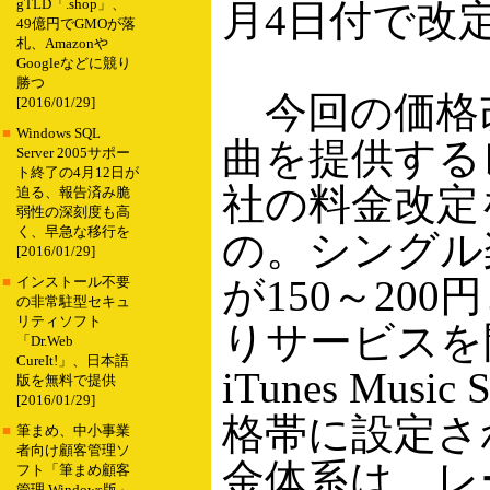
gTLD「.shop」、
月4日付で改
49億円でGMOが落
札、Amazonや
Googleなどに競り
勝つ
今回の価格
[2016/01/29]
■
Windows SQL
曲を提供する
Server 2005サポー
ト終了の4月12日が
社の料金改定
迫る、報告済み脆
弱性の深刻度も高
く、早急な移行を
の。シングル
[2016/01/29]
が150～20
■
インストール不要
の非常駐型セキュ
リティソフト
りサービスを
「Dr.Web
CureIt!」、日本語
iTunes Music
版を無料で提供
[2016/01/29]
格帯に設定さ
■
筆まめ、中小事業
者向け顧客管理ソ
金体系は、レ
フト「筆まめ顧客