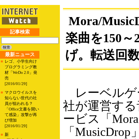
Mora/Musi
記事検索
楽曲を150～
げ。転送回
最新ニュース
■
レゴ、小学生向け
プログラミング教
材「WeDo 2.0」発
売
[2016/01/29]
レーベルゲ
■
マクロウイルスを
知らない世代の社
社が運営する
員が狙われる？
「Office文書を開い
ービス「Mor
て感染」攻撃が再
び増加
[2016/01/29]
「MusicDro
■
新