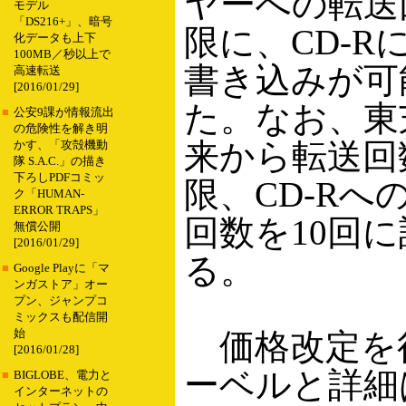
ヤーへの転送
モデル
「DS216+」、暗号
限に、CD-R
化データも上下
100MB／秒以上で
書き込みが可
高速転送
[2016/01/29]
た。なお、東
■
公安9課が情報流出
の危険性を解き明
来から転送回
かす、「攻殻機動
隊 S.A.C.」の描き
下ろしPDFコミッ
限、CD-Rへ
ク「HUMAN-
ERROR TRAPS」
回数を10回
無償公開
[2016/01/29]
る。
■
Google Playに「マ
ンガストア」オー
プン、ジャンプコ
ミックスも配信開
始
価格改定を
[2016/01/28]
ーベルと詳細
■
BIGLOBE、電力と
インターネットの