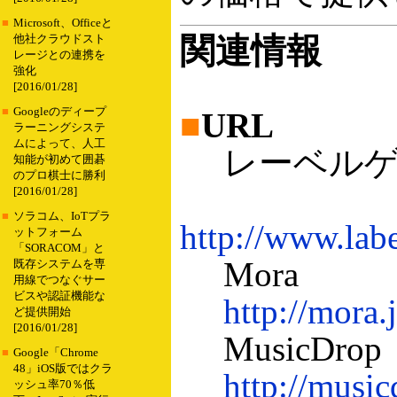
■
Microsoft、Officeと
関連情報
他社クラウドスト
レージとの連携を
強化
[2016/01/28]
■
Googleのディープ
■
URL
ラーニングシステ
ムによって、人工
レーベルゲ
知能が初めて囲碁
のプロ棋士に勝利
[2016/01/28]
■
ソラコム、IoTプラ
http://www.labe
ットフォーム
「SORACOM」と
Mora
既存システムを専
用線でつなぐサー
ビスや認証機能な
http://mora.
ど提供開始
[2016/01/28]
MusicDrop
■
Google「Chrome
48」iOS版ではクラ
http://music
ッシュ率70％低