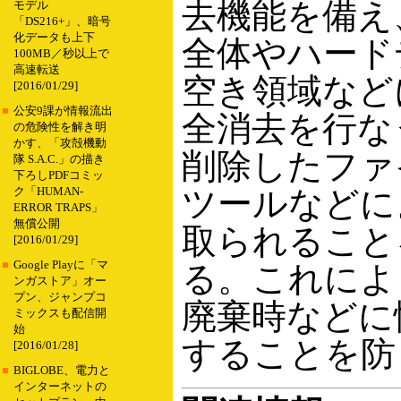
去機能を備え
モデル
「DS216+」、暗号
化データも上下
全体やハード
100MB／秒以上で
高速転送
空き領域など
[2016/01/29]
■
公安9課が情報流出
全消去を行な
の危険性を解き明
かす、「攻殻機動
削除したファ
隊 S.A.C.」の描き
下ろしPDFコミッ
ツールなどに
ク「HUMAN-
ERROR TRAPS」
無償公開
取られること
[2016/01/29]
■
Google Playに「マ
る。これによ
ンガストア」オー
プン、ジャンプコ
廃棄時などに
ミックスも配信開
始
することを防
[2016/01/28]
■
BIGLOBE、電力と
インターネットの