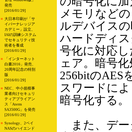
の暗号化に加
管理 Windows版」
発売
メモリなどの
[2016/01/29]
■
大日本印刷が「サ
ルデバイスの
イバーナレッジア
カデミー」設立、
ハードディス
IAIの訓練システム
でセキュリティ技
術者を養成
号化に対応し
[2016/01/29]
ェア。暗号化
■
「インターネット
白書2016」発売、
20周年記念の特別
256bitのA
版
[2016/01/29]
スワードによ
■
NEC、中小規模事
業者向けセキュリ
暗号化する。
ティアプライアン
ス「Aterm
SA3500G」を発売
[2016/01/29]
また、デー
■
Synology、2ベイ
NASのハイエンド