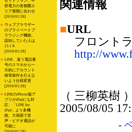
関連情報
セットプラン、中
部電力の首都圏エ
リア展開に合わせ
[2016/01/28]
■
ウェブブラウザー
■
URL
のプライベートブ
ラウジング機能、
フロントラ
認知していた人は
23.1％
http://www.f
[2016/01/28]
■
LINE、違う電話番
号のスマホから一
方的にアカウント
移管操作を行えな
いよう仕様変更
[2016/01/28]
（ 三柳英樹 
■
LINEのiPhone版ア
プリがiPadにも対
2005/08/05 17
応、「LINE for
iPad」より多機
能、大画面で音
声・ビデオ通話が
-
可能に
[2016/01/28]