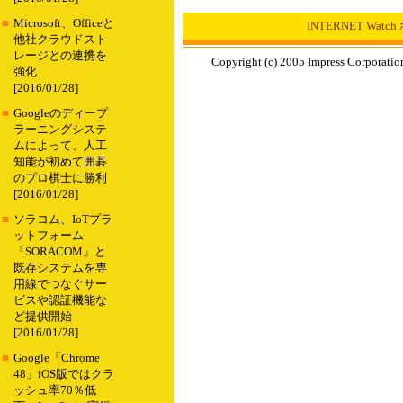
■
Microsoft、Officeと
INTERNET Wat
他社クラウドスト
レージとの連携を
Copyright (c) 2005 Impress Corporation
強化
[2016/01/28]
■
Googleのディープ
ラーニングシステ
ムによって、人工
知能が初めて囲碁
のプロ棋士に勝利
[2016/01/28]
■
ソラコム、IoTプラ
ットフォーム
「SORACOM」と
既存システムを専
用線でつなぐサー
ビスや認証機能な
ど提供開始
[2016/01/28]
■
Google「Chrome
48」iOS版ではクラ
ッシュ率70％低