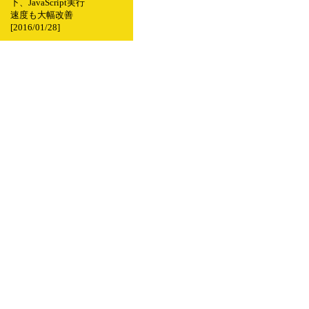
下、JavaScript実行
速度も大幅改善
[2016/01/28]