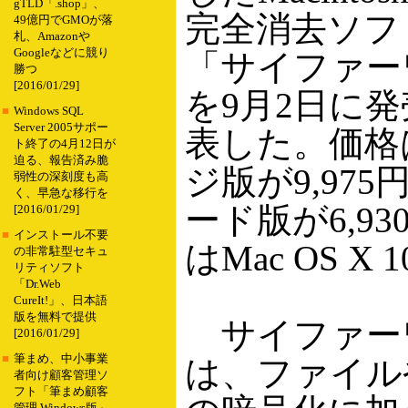
gTLD「.shop」、
完全消去ソフ
49億円でGMOが落
札、Amazonや
Googleなどに競り
「サイファー
勝つ
[2016/01/29]
を9月2日に
■
Windows SQL
Server 2005サポー
表した。価格
ト終了の4月12日が
迫る、報告済み脆
ジ版が9,97
弱性の深刻度も高
く、早急な移行を
ード版が6,93
[2016/01/29]
■
インストール不要
はMac OS X 
の非常駐型セキュ
リティソフト
「Dr.Web
CureIt!」、日本語
版を無料で提供
サイファー
[2016/01/29]
■
筆まめ、中小事業
は、ファイル
者向け顧客管理ソ
フト「筆まめ顧客