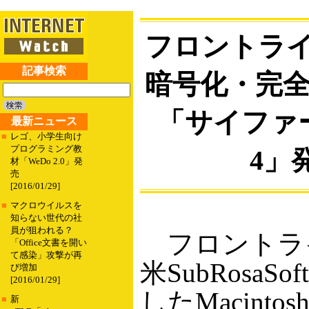
フロントライ
記事検索
暗号化・完
「サイファ
最新ニュース
■
レゴ、小学生向け
プログラミング教
4」
材「WeDo 2.0」発
売
[2016/01/29]
■
マクロウイルスを
知らない世代の社
員が狙われる？
フロントラ
「Office文書を開い
て感染」攻撃が再
米SubRosaSo
び増加
[2016/01/29]
したMacint
■
新