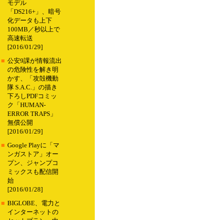
モデル
「DS216+」、暗号
化データも上下
100MB／秒以上で
高速転送
[2016/01/29]
■
公安9課が情報流出
の危険性を解き明
かす、「攻殻機動
隊 S.A.C.」の描き
下ろしPDFコミッ
ク「HUMAN-
ERROR TRAPS」
無償公開
[2016/01/29]
■
Google Playに「マ
ンガストア」オー
プン、ジャンプコ
ミックスも配信開
始
[2016/01/28]
■
BIGLOBE、電力と
インターネットの