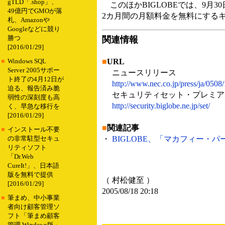
gTLD「.shop」、
このほかBIGLOBEでは、9月
49億円でGMOが落
2カ月間の月額料金を無料にする
札、Amazonや
Googleなどに競り
勝つ
関連情報
[2016/01/29]
■
URL
■
Windows SQL
Server 2005サポー
ニュースリリース
ト終了の4月12日が
http://www.nec.co.jp/press/ja/0508
迫る、報告済み脆
セキュリティセット・プレミア
弱性の深刻度も高
http://security.biglobe.ne.jp/set/
く、早急な移行を
[2016/01/29]
■
関連記事
■
インストール不要
・
BIGLOBE、「マカフィー・パ
の非常駐型セキュ
リティソフト
「Dr.Web
CureIt!」、日本語
版を無料で提供
（ 村松健至 ）
[2016/01/29]
2005/08/18 20:18
■
筆まめ、中小事業
者向け顧客管理ソ
フト「筆まめ顧客