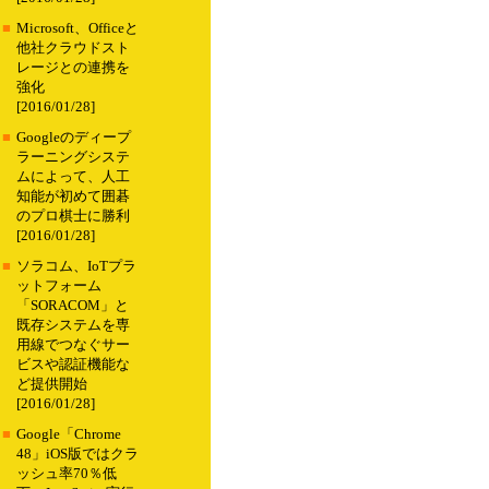
■
Microsoft、Officeと
他社クラウドスト
レージとの連携を
強化
[2016/01/28]
■
Googleのディープ
ラーニングシステ
ムによって、人工
知能が初めて囲碁
のプロ棋士に勝利
[2016/01/28]
■
ソラコム、IoTプラ
ットフォーム
「SORACOM」と
既存システムを専
用線でつなぐサー
ビスや認証機能な
ど提供開始
[2016/01/28]
■
Google「Chrome
48」iOS版ではクラ
ッシュ率70％低