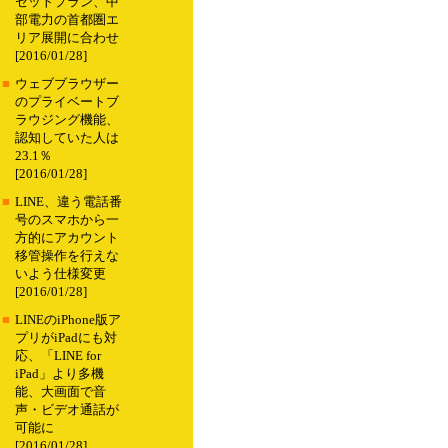
セットプラン、中
部電力の首都圏エ
リア展開に合わせ
[2016/01/28]
■
ウェブブラウザー
のプライベートブ
ラウジング機能、
認知していた人は
23.1％
[2016/01/28]
■
LINE、違う電話番
号のスマホから一
方的にアカウント
移管操作を行えな
いよう仕様変更
[2016/01/28]
■
LINEのiPhone版ア
プリがiPadにも対
応、「LINE for
iPad」より多機
能、大画面で音
声・ビデオ通話が
可能に
[2016/01/28]