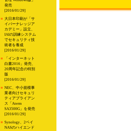
管理 Windows版」
発売
[2016/01/29]
■
大日本印刷が「サ
イバーナレッジア
カデミー」設立、
IAIの訓練システム
でセキュリティ技
術者を養成
[2016/01/29]
■
「インターネット
白書2016」発売、
20周年記念の特別
版
[2016/01/29]
■
NEC、中小規模事
業者向けセキュリ
ティアプライアン
ス「Aterm
SA3500G」を発売
[2016/01/29]
■
Synology、2ベイ
NASのハイエンド