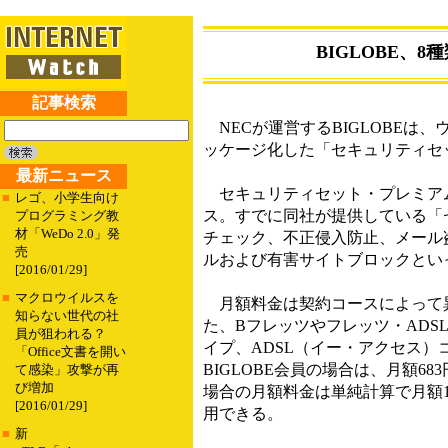
BIGLOBE、
記事検索
NECが運営するBIGLOBEは
ッケージ化した「セキュリティセッ
最新ニュース
セキュリティセット・プレミアム
■
レゴ、小学生向け
ス。すでに同社が提供している「
プログラミング教
材「WeDo 2.0」発
チェック、不正侵入防止、メール
売
ルおよび有害サイトブロックとい
[2016/01/29]
■
マクロウイルスを
月額料金は契約コースによって異
知らない世代の社
た、Bフレッツやフレッツ・ADS
員が狙われる？
イプ、ADSL（イー・アクセス）コ
「Office文書を開い
BIGLOBE会員の場合は、月額
て感染」攻撃が再
び増加
場合の月額料金は単純計算で月額1
[2016/01/29]
用できる。
■
新