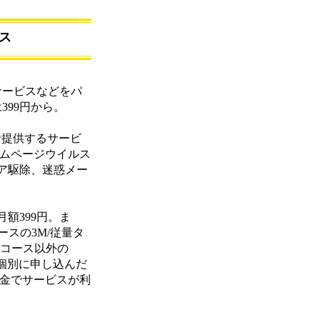
ス
サービスなどをパ
399円から。
括提供するサービ
ームページウイルス
ア駆除、迷惑メー
額399円。ま
ースの3M/従量タ
ドコース以外の
を個別に申し込んだ
料金でサービスが利