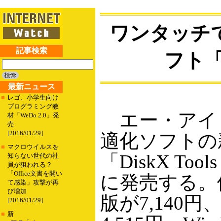
ワンタッチ
記事検索
フト「Di
最新ニュース
■
レゴ、小学生向け
プログラミング教
エー・アイ・
材「WeDo 2.0」発
売
[2016/01/29]
適化ソフトの
■
マクロウイルスを
「DiskX Tool
知らない世代の社
員が狙われる？
「Office文書を開い
に発売する。
て感染」攻撃が再
び増加
版が7,140
[2016/01/29]
■
新