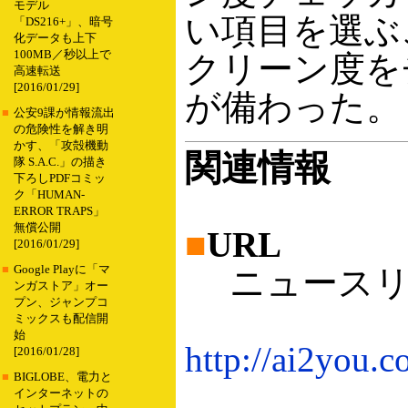
モデル
い項目を選ぶ
「DS216+」、暗号
化データも上下
100MB／秒以上で
クリーン度を
高速転送
[2016/01/29]
が備わった。
■
公安9課が情報流出
の危険性を解き明
かす、「攻殻機動
関連情報
隊 S.A.C.」の描き
下ろしPDFコミッ
ク「HUMAN-
ERROR TRAPS」
無償公開
■
URL
[2016/01/29]
■
Google Playに「マ
ニュースリ
ンガストア」オー
プン、ジャンプコ
ミックスも配信開
始
http://ai2you.c
[2016/01/28]
■
BIGLOBE、電力と
インターネットの