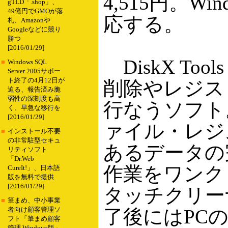
4,515円。Win
gTLD「.shop」、
49億円でGMOが落
応する。
札、Amazonや
Googleなどに競り
勝つ
[2016/01/29]
DiskX Too
■
Windows SQL
Server 2005サポー
ト終了の4月12日が
削除やレジス
迫る、報告済み脆
弱性の深刻度も高
行なうソフト
く、早急な移行を
[2016/01/29]
ァイル・レジ
■
インストール不要
の非常駐型セキュ
あるデータの
リティソフト
「Dr.Web
作業をワンク
CureIt!」、日本語
版を無料で提供
[2016/01/29]
タッチクリー
■
筆まめ、中小事業
了後にはPC
者向け顧客管理ソ
フト「筆まめ顧客