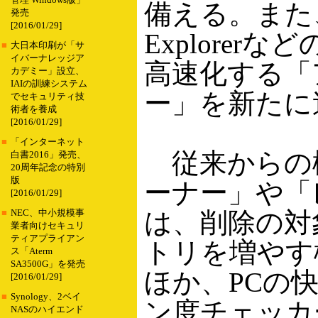
管理 Windows版」
備える。また、Wo
発売
[2016/01/29]
Explore
■
大日本印刷が「サ
イバーナレッジア
高速化する「
カデミー」設立、
IAIの訓練システム
ー」を新たに
でセキュリティ技
術者を養成
[2016/01/29]
■
「インターネット
従来からの
白書2016」発売、
20周年記念の特別
版
ーナー」や「
[2016/01/29]
は、削除の対
■
NEC、中小規模事
業者向けセキュリ
ティアプライアン
トリを増やす
ス「Aterm
SA3500G」を発売
ほか、PCの
[2016/01/29]
■
Synology、2ベイ
ン度チェッカ
NASのハイエンド