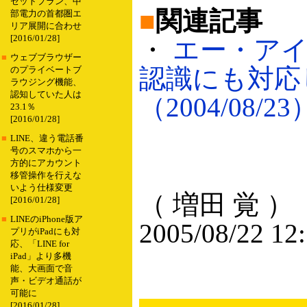
セットプラン、中
■
関連記事
部電力の首都圏エ
リア展開に合わせ
[2016/01/28]
・
エー・アイ
■
ウェブブラウザー
認識にも対応
のプライベートブ
ラウジング機能、
認知していた人は
（2004/08/23
23.1％
[2016/01/28]
■
LINE、違う電話番
号のスマホから一
方的にアカウント
移管操作を行えな
いよう仕様変更
（ 増田 覚 ）
[2016/01/28]
■
LINEのiPhone版ア
2005/08/22 12
プリがiPadにも対
応、「LINE for
iPad」より多機
能、大画面で音
声・ビデオ通話が
可能に
[2016/01/28]