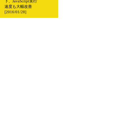
下、JavaScript実行
速度も大幅改善
[2016/01/28]