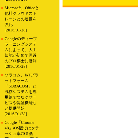
■
Microsoft、Officeと
他社クラウドスト
レージとの連携を
強化
[2016/01/28]
■
Googleのディープ
ラーニングシステ
ムによって、人工
知能が初めて囲碁
のプロ棋士に勝利
[2016/01/28]
■
ソラコム、IoTプラ
ットフォーム
「SORACOM」と
既存システムを専
用線でつなぐサー
ビスや認証機能な
ど提供開始
[2016/01/28]
■
Google「Chrome
48」iOS版ではクラ
ッシュ率70％低