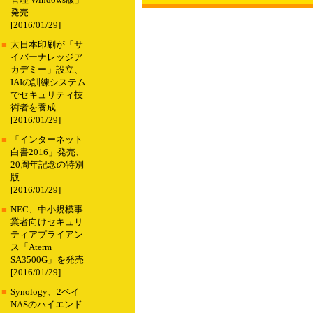
管理 Windows版」
発売
[2016/01/29]
■
大日本印刷が「サ
イバーナレッジア
カデミー」設立、
IAIの訓練システム
でセキュリティ技
術者を養成
[2016/01/29]
■
「インターネット
白書2016」発売、
20周年記念の特別
版
[2016/01/29]
■
NEC、中小規模事
業者向けセキュリ
ティアプライアン
ス「Aterm
SA3500G」を発売
[2016/01/29]
■
Synology、2ベイ
NASのハイエンド