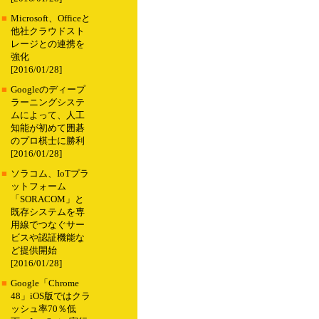
■
Microsoft、Officeと
他社クラウドスト
レージとの連携を
強化
[2016/01/28]
■
Googleのディープ
ラーニングシステ
ムによって、人工
知能が初めて囲碁
のプロ棋士に勝利
[2016/01/28]
■
ソラコム、IoTプラ
ットフォーム
「SORACOM」と
既存システムを専
用線でつなぐサー
ビスや認証機能な
ど提供開始
[2016/01/28]
■
Google「Chrome
48」iOS版ではクラ
ッシュ率70％低