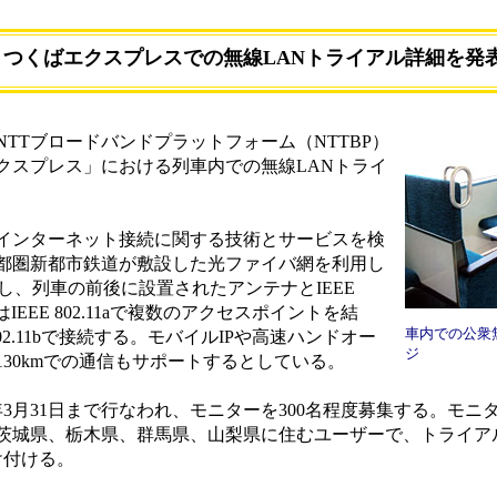
つくばエクスプレスでの無線LANトライアル詳細を発
Tブロードバンドプラットフォーム（NTTBP）
クスプレス」における列車内での無線LANトライ
インターネット接続に関する技術とサービスを検
都圏新都市鉄道が敷設した光ファイバ網を利用し
し、列車の前後に設置されたアンテナとIEEE
はIEEE 802.11aで複数のアクセスポイントを結
車内での公衆
02.11bで接続する。モバイルIPや高速ハンドオー
ジ
30kmでの通信もサポートするとしている。
6年3月31日まで行なわれ、モニターを300名程度募集する。モニ
茨城県、栃木県、群馬県、山梨県に住むユーザーで、トライア
け付ける。