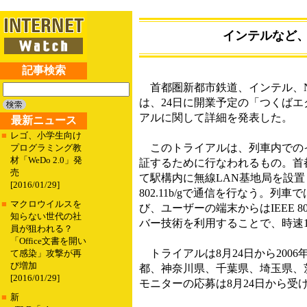
インテルなど、
記事検索
首都圏新都市鉄道、インテル、NT
は、24日に開業予定の「つくばエ
アルに関して詳細を発表した。
最新ニュース
■
レゴ、小学生向け
このトライアルは、列車内での
プログラミング教
材「WeDo 2.0」発
証するために行なわれるもの。首
売
て駅構内に無線LAN基地局を設置
[2016/01/29]
802.11b/gで通信を行なう。列車で
■
マクロウイルスを
び、ユーザーの端末からはIEEE 8
知らない世代の社
バー技術を利用することで、時速1
員が狙われる？
「Office文書を開い
トライアルは8月24日から200
て感染」攻撃が再
び増加
都、神奈川県、千葉県、埼玉県、
[2016/01/29]
モニターの応募は8月24日から受
■
新