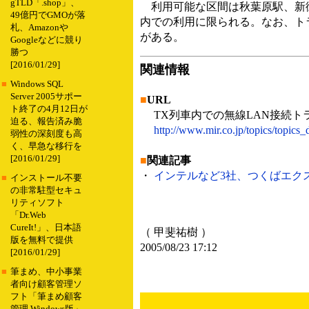
gTLD「.shop」、
利用可能な区間は秋葉原駅、新御
49億円でGMOが落
内での利用に限られる。なお、トライ
札、Amazonや
がある。
Googleなどに競り
勝つ
[2016/01/29]
関連情報
■
Windows SQL
Server 2005サポー
■
URL
ト終了の4月12日が
TX列車内での無線LAN接続ト
迫る、報告済み脆
http://www.mir.co.jp/topics/topics_
弱性の深刻度も高
く、早急な移行を
[2016/01/29]
■
関連記事
・
インテルなど3社、つくばエクスプ
■
インストール不要
の非常駐型セキュ
リティソフト
「Dr.Web
CureIt!」、日本語
（ 甲斐祐樹 ）
版を無料で提供
2005/08/23 17:12
[2016/01/29]
■
筆まめ、中小事業
者向け顧客管理ソ
フト「筆まめ顧客