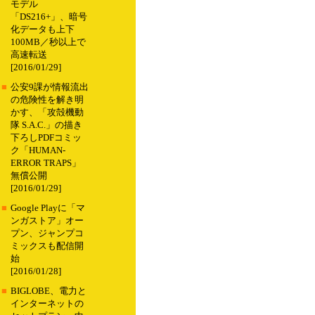
モデル
「DS216+」、暗号
化データも上下
100MB／秒以上で
高速転送
[2016/01/29]
■
公安9課が情報流出
の危険性を解き明
かす、「攻殻機動
隊 S.A.C.」の描き
下ろしPDFコミッ
ク「HUMAN-
ERROR TRAPS」
無償公開
[2016/01/29]
■
Google Playに「マ
ンガストア」オー
プン、ジャンプコ
ミックスも配信開
始
[2016/01/28]
■
BIGLOBE、電力と
インターネットの