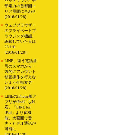
セットプラン、中
部電力の首都圏エ
リア展開に合わせ
[2016/01/28]
■
ウェブブラウザー
のプライベートブ
ラウジング機能、
認知していた人は
23.1％
[2016/01/28]
■
LINE、違う電話番
号のスマホから一
方的にアカウント
移管操作を行えな
いよう仕様変更
[2016/01/28]
■
LINEのiPhone版ア
プリがiPadにも対
応、「LINE for
iPad」より多機
能、大画面で音
声・ビデオ通話が
可能に
[2016/01/28]