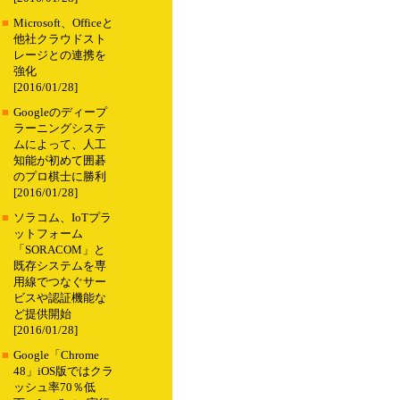
■
Microsoft、Officeと
他社クラウドスト
レージとの連携を
強化
[2016/01/28]
■
Googleのディープ
ラーニングシステ
ムによって、人工
知能が初めて囲碁
のプロ棋士に勝利
[2016/01/28]
■
ソラコム、IoTプラ
ットフォーム
「SORACOM」と
既存システムを専
用線でつなぐサー
ビスや認証機能な
ど提供開始
[2016/01/28]
■
Google「Chrome
48」iOS版ではクラ
ッシュ率70％低