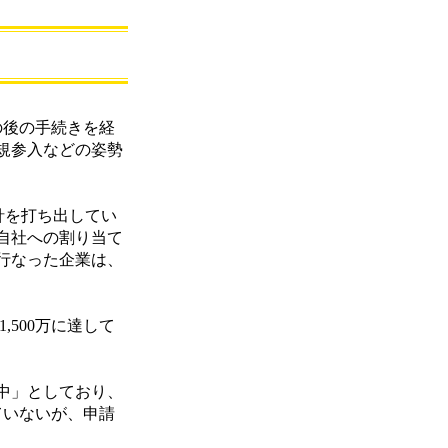
の後の手続きを経
規参入などの姿勢
針を打ち出してい
自社への割り当て
行なった企業は、
500万に達して
中」としており、
ていないが、申請