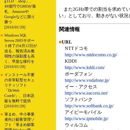
gTLD「.shop」、
49億円でGMOが落
また2GHz帯での割当を求めて
札、Amazonや
い」としており、動きがない状況
Googleなどに競り
勝つ
[2016/01/29]
関連情報
■
Windows SQL
Server 2005サポー
■
URL
ト終了の4月12日が
NTTドコモ
迫る、報告済み脆
http://www.nttdocomo.co.jp/
弱性の深刻度も高
KDDI
く、早急な移行を
[2016/01/29]
http://www.kddi.com/
ボーダフォン
■
インストール不要
http://www.vodafone.jp/
の非常駐型セキュ
リティソフト
イー・アクセス
「Dr.Web
http://www.eaccess.net/
CureIt!」、日本語
ソフトバンク
版を無料で提供
http://www.softbank.co.jp/
[2016/01/29]
アイピーモバイル
■
筆まめ、中小事業
http://www.ipmobile.jp/
者向け顧客管理ソ
ウィルコム
フト「筆まめ顧客