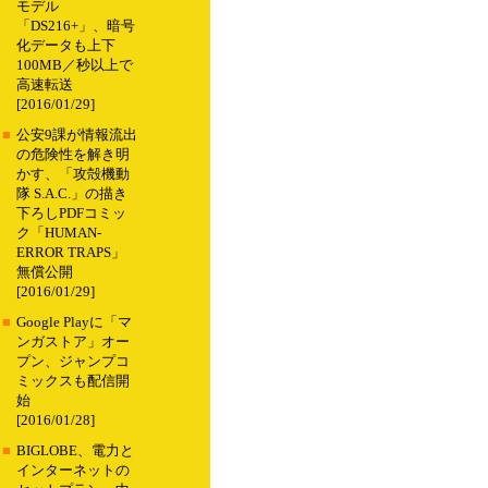
モデル
「DS216+」、暗号
化データも上下
100MB／秒以上で
高速転送
[2016/01/29]
■
公安9課が情報流出
の危険性を解き明
かす、「攻殻機動
隊 S.A.C.」の描き
下ろしPDFコミッ
ク「HUMAN-
ERROR TRAPS」
無償公開
[2016/01/29]
■
Google Playに「マ
ンガストア」オー
プン、ジャンプコ
ミックスも配信開
始
[2016/01/28]
■
BIGLOBE、電力と
インターネットの