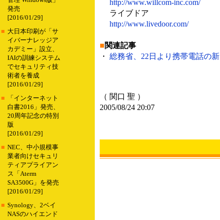
管理 Windows版」
http://www.willcom-inc.com/
発売
ライブドア
[2016/01/29]
http://www.livedoor.com/
■
大日本印刷が「サ
イバーナレッジア
■
関連記事
カデミー」設立、
・
総務省、22日より携帯電話の新規
IAIの訓練システム
でセキュリティ技
術者を養成
[2016/01/29]
（ 関口 聖 ）
■
「インターネット
2005/08/24 20:07
白書2016」発売、
20周年記念の特別
版
[2016/01/29]
■
NEC、中小規模事
業者向けセキュリ
ティアプライアン
ス「Aterm
SA3500G」を発売
[2016/01/29]
■
Synology、2ベイ
NASのハイエンド