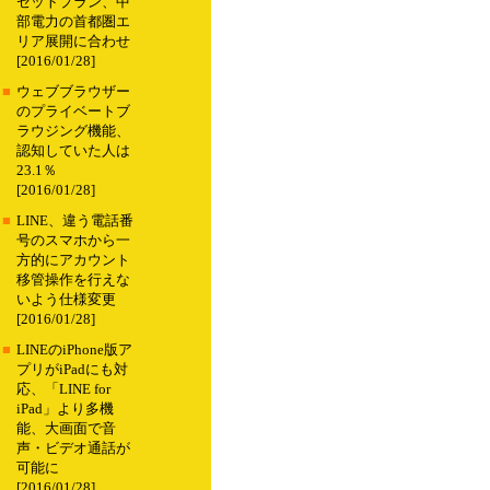
セットプラン、中
部電力の首都圏エ
リア展開に合わせ
[2016/01/28]
■
ウェブブラウザー
のプライベートブ
ラウジング機能、
認知していた人は
23.1％
[2016/01/28]
■
LINE、違う電話番
号のスマホから一
方的にアカウント
移管操作を行えな
いよう仕様変更
[2016/01/28]
■
LINEのiPhone版ア
プリがiPadにも対
応、「LINE for
iPad」より多機
能、大画面で音
声・ビデオ通話が
可能に
[2016/01/28]