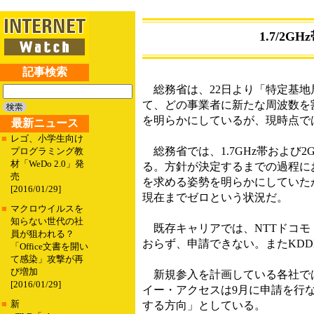
1.7/
記事検索
総務省は、22日より「特定基地
て、どの事業者に新たな周波数を
を明らかにしているが、現時点で
最新ニュース
■
レゴ、小学生向け
総務省では、1.7GHz帯および
プログラミング教
材「WeDo 2.0」発
る。方針が決定するまでの過程に
売
を求める姿勢を明らかにしていた
[2016/01/29]
現在までゼロという状況だ。
■
マクロウイルスを
知らない世代の社
既存キャリアでは、NTTドコモ・
員が狙われる？
おらず、申請できない。またKD
「Office文書を開い
て感染」攻撃が再
び増加
新規参入を計画している各社では
[2016/01/29]
イー・アクセスは9月に申請を行
■
新
する方向」としている。