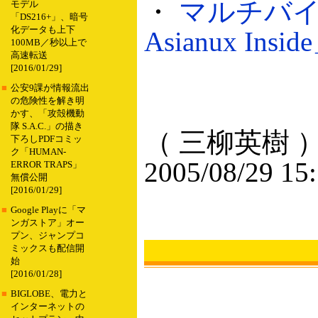
・
マルチバイト
モデル
「DS216+」、暗号
化データも上下
Asianux Insi
100MB／秒以上で
高速転送
[2016/01/29]
■
公安9課が情報流出
の危険性を解き明
かす、「攻殻機動
隊 S.A.C.」の描き
（ 三柳英樹 
下ろしPDFコミッ
ク「HUMAN-
2005/08/29 15
ERROR TRAPS」
無償公開
[2016/01/29]
■
Google Playに「マ
ンガストア」オー
プン、ジャンプコ
ミックスも配信開
始
[2016/01/28]
■
BIGLOBE、電力と
インターネットの