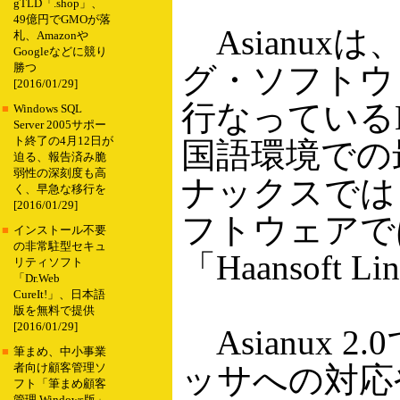
gTLD「.shop」、
49億円でGMOが落
Asianu
札、Amazonや
Googleなどに競り
グ・ソフトウ
勝つ
[2016/01/29]
行なっている
■
Windows SQL
Server 2005サポー
ト終了の4月12日が
国語環境での
迫る、報告済み脆
弱性の深刻度も高
ナックスでは「
く、早急な移行を
[2016/01/29]
フトウェアでは「
■
インストール不要
の非常駐型セキュ
「Haansof
リティソフト
「Dr.Web
CureIt!」、日本語
版を無料で提供
[2016/01/29]
Asianux 
■
筆まめ、中小事業
ッサへの対応
者向け顧客管理ソ
フト「筆まめ顧客