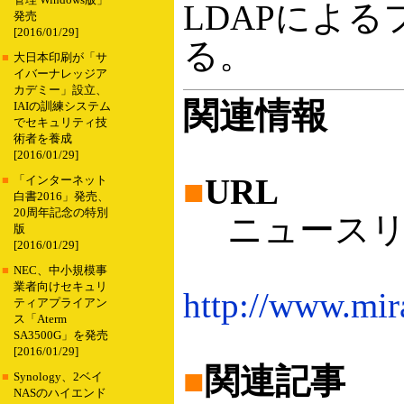
管理 Windows版」
LDAPによ
発売
[2016/01/29]
る。
■
大日本印刷が「サ
イバーナレッジア
カデミー」設立、
関連情報
IAIの訓練システム
でセキュリティ技
術者を養成
[2016/01/29]
■
URL
■
「インターネット
白書2016」発売、
20周年記念の特別
ニュースリ
版
[2016/01/29]
■
NEC、中小規模事
業者向けセキュリ
http://www.mir
ティアプライアン
ス「Aterm
SA3500G」を発売
[2016/01/29]
■
関連記事
■
Synology、2ベイ
NASのハイエンド