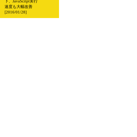
下、JavaScript実行
速度も大幅改善
[2016/01/28]