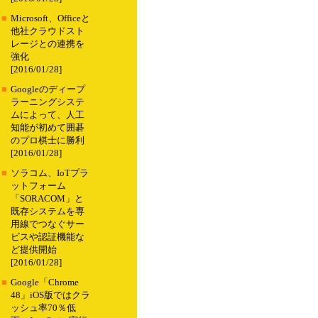
■
Microsoft、Officeと
他社クラウドスト
レージとの連携を
強化
[2016/01/28]
■
Googleのディープ
ラーニングシステ
ムによって、人工
知能が初めて囲碁
のプロ棋士に勝利
[2016/01/28]
■
ソラコム、IoTプラ
ットフォーム
「SORACOM」と
既存システムを専
用線でつなぐサー
ビスや認証機能な
ど提供開始
[2016/01/28]
■
Google「Chrome
48」iOS版ではクラ
ッシュ率70％低