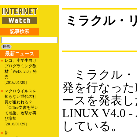
ミラクル・リ
記事検索
最新ニュース
■
レゴ、小学生向け
プログラミング教
ミラクル・リ
材「WeDo 2.0」発
売
[2016/01/29]
発を行なったLi
■
マクロウイルスを
ースを発表し
知らない世代の社
員が狙われる？
「Office文書を開い
LINUX V4.0
て感染」攻撃が再
び増加
している。
[2016/01/29]
■
新