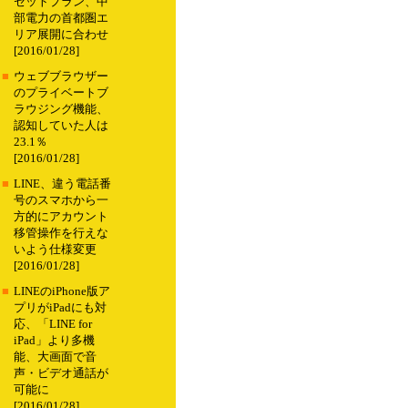
セットプラン、中
部電力の首都圏エ
リア展開に合わせ
[2016/01/28]
■
ウェブブラウザー
のプライベートブ
ラウジング機能、
認知していた人は
23.1％
[2016/01/28]
■
LINE、違う電話番
号のスマホから一
方的にアカウント
移管操作を行えな
いよう仕様変更
[2016/01/28]
■
LINEのiPhone版ア
プリがiPadにも対
応、「LINE for
iPad」より多機
能、大画面で音
声・ビデオ通話が
可能に
[2016/01/28]