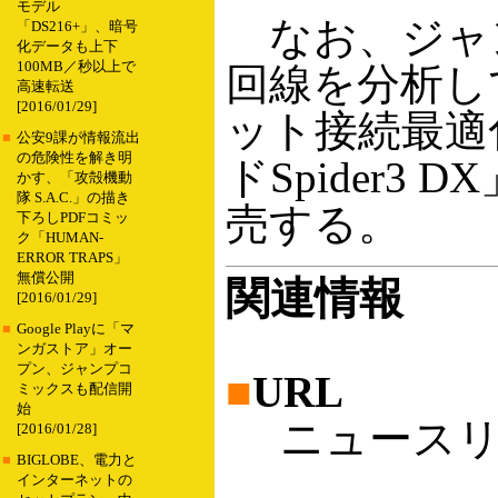
モデル
なお、ジャ
「DS216+」、暗号
化データも上下
100MB／秒以上で
回線を分析し
高速転送
[2016/01/29]
ット接続最適
■
公安9課が情報流出
の危険性を解き明
ドSpider3 
かす、「攻殻機動
隊 S.A.C.」の描き
売する。
下ろしPDFコミッ
ク「HUMAN-
ERROR TRAPS」
無償公開
関連情報
[2016/01/29]
■
Google Playに「マ
ンガストア」オー
プン、ジャンプコ
■
URL
ミックスも配信開
始
ニュースリ
[2016/01/28]
■
BIGLOBE、電力と
インターネットの