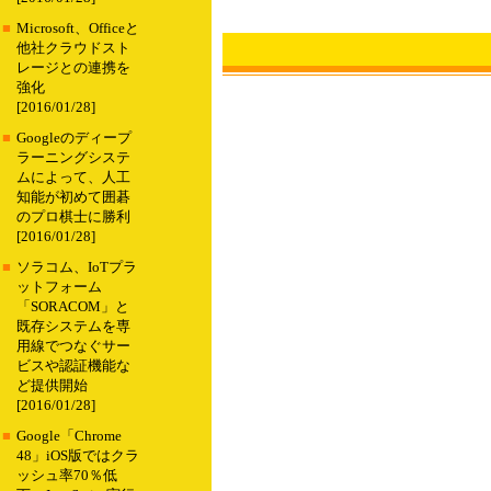
■
Microsoft、Officeと
他社クラウドスト
レージとの連携を
強化
[2016/01/28]
■
Googleのディープ
ラーニングシステ
ムによって、人工
知能が初めて囲碁
のプロ棋士に勝利
[2016/01/28]
■
ソラコム、IoTプラ
ットフォーム
「SORACOM」と
既存システムを専
用線でつなぐサー
ビスや認証機能な
ど提供開始
[2016/01/28]
■
Google「Chrome
48」iOS版ではクラ
ッシュ率70％低