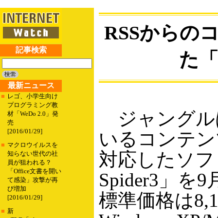
RSSからの
記事検索
た「
最新ニュース
■
レゴ、小学生向け
プログラミング教
ジャングルは
材「WeDo 2.0」発
売
[2016/01/29]
いるコンテン
■
マクロウイルスを
対応したソフ
知らない世代の社
員が狙われる？
「Office文書を開い
Spider3」
て感染」攻撃が再
び増加
標準価格は8,
[2016/01/29]
■
新