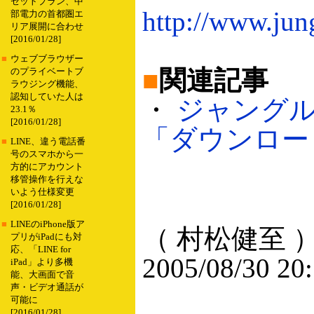
セットプラン、中
http://www.jun
部電力の首都圏エ
リア展開に合わせ
[2016/01/28]
■
ウェブブラウザー
■
関連記事
のプライベートブ
ラウジング機能、
認知していた人は
・
ジャング
23.1％
[2016/01/28]
「ダウンロード S
■
LINE、違う電話番
号のスマホから一
方的にアカウント
移管操作を行えな
いよう仕様変更
[2016/01/28]
■
LINEのiPhone版ア
（ 村松健至 
プリがiPadにも対
応、「LINE for
2005/08/30 20
iPad」より多機
能、大画面で音
声・ビデオ通話が
可能に
[2016/01/28]