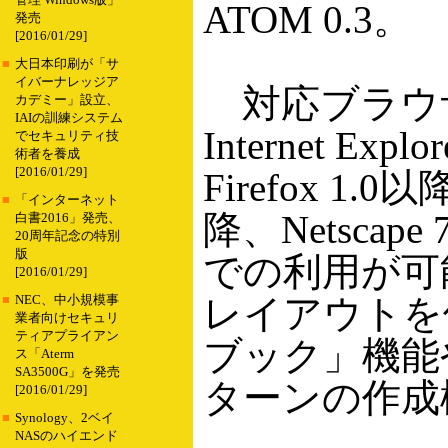
管理 Windows版」
ATOM 0.3。
発売
[2016/01/29]
■
大日本印刷が「サ
イバーナレッジア
対応ブラウ
カデミー」設立、
IAIの訓練システム
Internet E
でセキュリティ技
術者を養成
[2016/01/29]
Firefox 1.0
■
「インターネット
降、Netsca
白書2016」発売、
20周年記念の特別
版
での利用が可
[2016/01/29]
レイアウトを
■
NEC、中小規模事
業者向けセキュリ
ティアプライアン
ブック」機能
ス「Aterm
SA3500G」を発売
ターンの作成
[2016/01/29]
■
Synology、2ベイ
NASのハイエンド