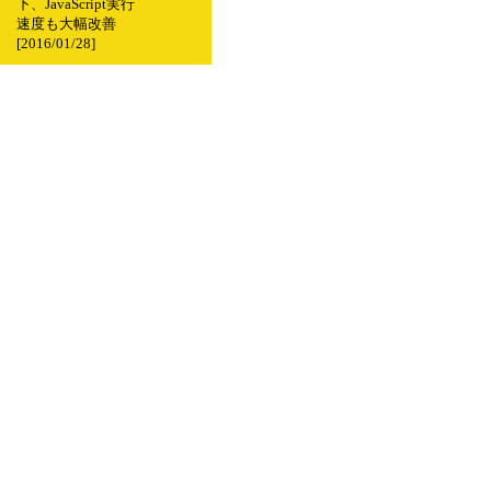
下、JavaScript実行
速度も大幅改善
[2016/01/28]