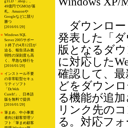
Windows XP/
gTLD「.shop」、
49億円でGMOが落
札、Amazonや
Googleなどに競り
ダウンロードS
勝つ
[2016/01/29]
発表した「ダウ
■
Windows SQL
Server 2005サポー
ト終了の4月12日が
版となるダウ
迫る、報告済み脆
弱性の深刻度も高
に対応したW
く、早急な移行を
[2016/01/29]
確認して、最新
■
インストール不要
の非常駐型セキュ
どをダウンロ
リティソフト
「Dr.Web
る機能が追加
CureIt!」、日本語
版を無料で提供
[2016/01/29]
リンク先のコ
■
筆まめ、中小事業
る。対応フォーマッ
者向け顧客管理ソ
フト「筆まめ顧客