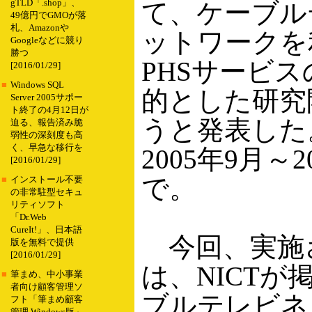
gTLD「.shop」、
て、ケーブル
49億円でGMOが落
札、Amazonや
ットワークを
Googleなどに競り
勝つ
PHSサービ
[2016/01/29]
■
Windows SQL
的とした研究
Server 2005サポー
ト終了の4月12日が
うと発表した
迫る、報告済み脆
弱性の深刻度も高
く、早急な移行を
2005年9月～2
[2016/01/29]
で。
■
インストール不要
の非常駐型セキュ
リティソフト
「Dr.Web
CureIt!」、日本語
今回、実施
版を無料で提供
[2016/01/29]
は、NICTが
■
筆まめ、中小事業
者向け顧客管理ソ
ブルテレビネ
フト「筆まめ顧客