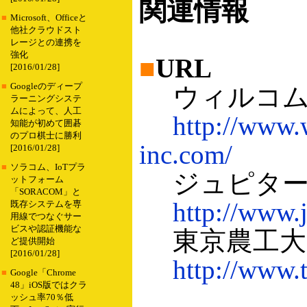
関連情報
■
Microsoft、Officeと
他社クラウドスト
レージとの連携を
強化
■
URL
[2016/01/28]
■
Googleのディープ
ウィルコ
ラーニングシステ
ムによって、人工
http://www.
知能が初めて囲碁
のプロ棋士に勝利
inc.com/
[2016/01/28]
■
ソラコム、IoTプラ
ジュピター
ットフォーム
「SORACOM」と
http://www.
既存システムを専
用線でつなぐサー
ビスや認証機能な
東京農工大
ど提供開始
[2016/01/28]
http://www.t
■
Google「Chrome
48」iOS版ではクラ
ッシュ率70％低