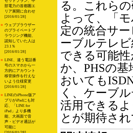
セットプラン、中
る。これらの
部電力の首都圏エ
リア展開に合わせ
よって、「モ
[2016/01/28]
■
ウェブブラウザー
定の統合サー
のプライベートブ
ラウジング機能、
ーブルテレビ
認知していた人は
23.1％
できる可能性
[2016/01/28]
■
LINE、違う電話番
か、PHSの
号のスマホから一
方的にアカウント
移管操作を行えな
おいてもISD
いよう仕様変更
[2016/01/28]
く、ケーブル
■
LINEのiPhone版ア
プリがiPadにも対
活用できるよ
応、「LINE for
iPad」より多機
とが期待され
能、大画面で音
声・ビデオ通話が
可能に
[2016/01/28]