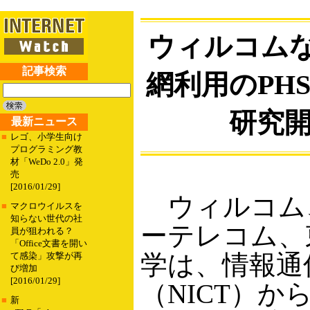
ウィルコムな
記事検索
網利用のPH
研究
最新ニュース
■
レゴ、小学生向け
プログラミング教
材「WeDo 2.0」発
売
[2016/01/29]
ウィルコム
■
マクロウイルスを
知らない世代の社
ーテレコム、
員が狙われる？
「Office文書を開い
学は、情報通
て感染」攻撃が再
び増加
[2016/01/29]
（NICT）か
■
新