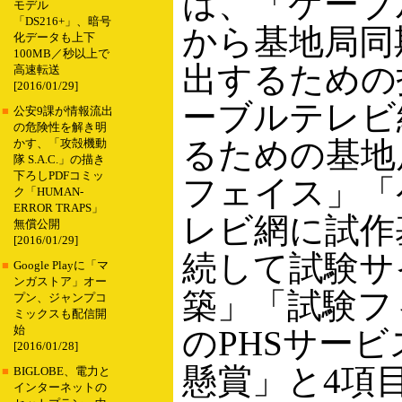
は、「ケーブ
モデル
「DS216+」、暗号
から基地局同
化データも上下
100MB／秒以上で
出するための
高速転送
[2016/01/29]
ーブルテレビ
■
公安9課が情報流出
の危険性を解き明
るための基地
かす、「攻殻機動
隊 S.A.C.」の描き
下ろしPDFコミッ
フェイス」「
ク「HUMAN-
ERROR TRAPS」
レビ網に試作
無償公開
[2016/01/29]
続して試験サ
■
Google Playに「マ
ンガストア」オー
築」「試験フ
プン、ジャンプコ
ミックスも配信開
始
のPHSサー
[2016/01/28]
懸賞」と4項
■
BIGLOBE、電力と
インターネットの