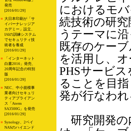
管理 Windows版」
発売
におけるモバ
[2016/01/29]
続技術の研究
■
大日本印刷が「サ
イバーナレッジア
カデミー」設立、
うテーマに沿
IAIの訓練システム
でセキュリティ技
既存のケーブ
術者を養成
[2016/01/29]
を活用し、オ
■
「インターネット
白書2016」発売、
PHSサービ
20周年記念の特別
版
ることを目指
[2016/01/29]
■
NEC、中小規模事
発が行なわれ
業者向けセキュリ
ティアプライアン
ス「Aterm
SA3500G」を発売
[2016/01/29]
研究開発の
■
Synology、2ベイ
NASのハイエンド