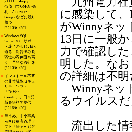
九州電力社員
gTLD「.shop」、
49億円でGMOが落
に感染して、
札、Amazonや
Googleなどに競り
がWinnyネ
勝つ
[2016/01/29]
13日に一般
■
Windows SQL
Server 2005サポー
ト終了の4月12日が
力で確認した
迫る、報告済み脆
弱性の深刻度も高
明した。なお
く、早急な移行を
[2016/01/29]
の詳細は不明
■
インストール不要
の非常駐型セキュ
「Winnyネ
リティソフト
「Dr.Web
るウイルスだ
CureIt!」、日本語
版を無料で提供
[2016/01/29]
■
筆まめ、中小事業
流出した情
者向け顧客管理ソ
フト「筆まめ顧客