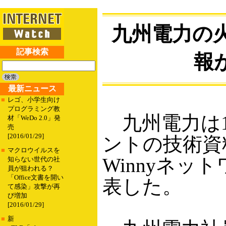
九州電力の
記事検索
報が
最新ニュース
■
レゴ、小学生向け
プログラミング教
九州電力は1
材「WeDo 2.0」発
売
[2016/01/29]
ントの技術資
■
マクロウイルスを
Winnyネッ
知らない世代の社
員が狙われる？
「Office文書を開い
表した。
て感染」攻撃が再
び増加
[2016/01/29]
■
新