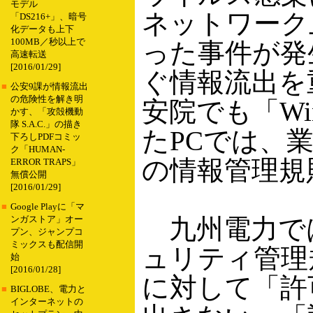
モデル
ネットワーク
「DS216+」、暗号
化データも上下
100MB／秒以上で
った事件が発
高速転送
[2016/01/29]
ぐ情報流出を
■
公安9課が情報流出
の危険性を解き明
安院でも「Wi
かす、「攻殻機動
隊 S.A.C.」の描き
たPCでは、
下ろしPDFコミッ
ク「HUMAN-
の情報管理規
ERROR TRAPS」
無償公開
[2016/01/29]
■
Google Playに「マ
九州電力では
ンガストア」オー
プン、ジャンプコ
ミックスも配信開
ュリティ管理
始
[2016/01/28]
に対して「許
■
BIGLOBE、電力と
インターネットの