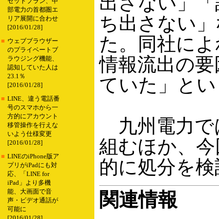
出さない」「
セットプラン、中
部電力の首都圏エ
ち出さない」
リア展開に合わせ
[2016/01/28]
た。同社によれ
■
ウェブブラウザー
のプライベートブ
情報流出の要
ラウジング機能、
認知していた人は
23.1％
ていた」とい
[2016/01/28]
■
LINE、違う電話番
号のスマホから一
方的にアカウント
九州電力で
移管操作を行えな
いよう仕様変更
組むほか、今
[2016/01/28]
■
LINEのiPhone版ア
的に処分を検
プリがiPadにも対
応、「LINE for
iPad」より多機
能、大画面で音
関連情報
声・ビデオ通話が
可能に
[2016/01/28]