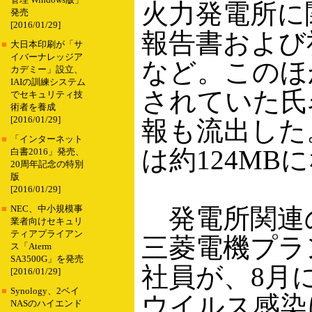
管理 Windows版」
火力発電所に
発売
[2016/01/29]
報告書および
■
大日本印刷が「サ
イバーナレッジア
など。このほ
カデミー」設立、
IAIの訓練システム
されていた氏
でセキュリティ技
術者を養成
[2016/01/29]
報も流出した
■
「インターネット
は約124MB
白書2016」発売、
20周年記念の特別
版
[2016/01/29]
発電所関連の
■
NEC、中小規模事
業者向けセキュリ
ティアプライアン
三菱電機プラ
ス「Aterm
SA3500G」を発売
社員が、8月
[2016/01/29]
■
Synology、2ベイ
ウイルス感染に
NASのハイエンド