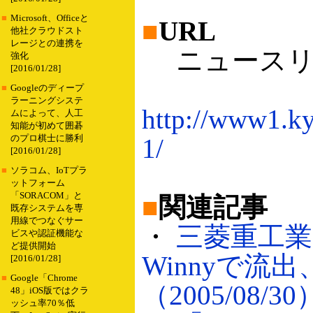
■
Microsoft、Officeと
■
URL
他社クラウドスト
レージとの連携を
ニュースリ
強化
[2016/01/28]
■
Googleのディープ
ラーニングシステ
http://www1.ky
ムによって、人工
知能が初めて囲碁
のプロ棋士に勝利
1/
[2016/01/28]
■
ソラコム、IoTプラ
ットフォーム
「SORACOM」と
■
関連記事
既存システムを専
用線でつなぐサー
・
三菱重工業
ビスや認証機能な
ど提供開始
Winnyで流出
[2016/01/28]
■
Google「Chrome
（2005/08/30
48」iOS版ではクラ
ッシュ率70％低