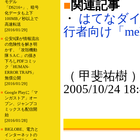
■
関連記事
モデル
「DS216+」、暗号
化データも上下
・
はてなダ
100MB／秒以上で
高速転送
行者向け「melma
[2016/01/29]
■
公安9課が情報流出
の危険性を解き明
かす、「攻殻機動
隊 S.A.C.」の描き
下ろしPDFコミッ
ク「HUMAN-
（ 甲斐祐樹 
ERROR TRAPS」
無償公開
[2016/01/29]
2005/10/24 18
■
Google Playに「マ
ンガストア」オー
プン、ジャンプコ
ミックスも配信開
始
[2016/01/28]
■
BIGLOBE、電力と
インターネットの