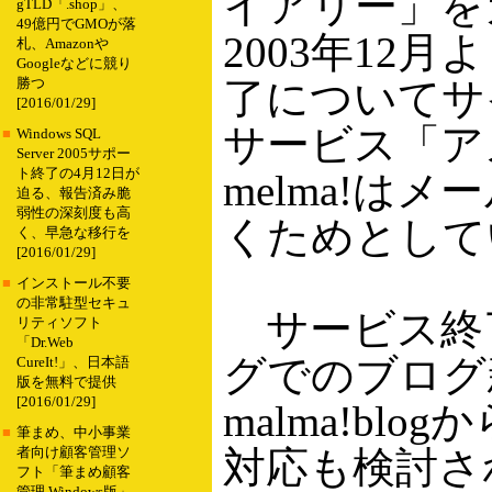
イアリー」を
gTLD「.shop」、
49億円でGMOが落
2003年1
札、Amazonや
Googleなどに競り
了についてサ
勝つ
[2016/01/29]
サービス「ア
■
Windows SQL
Server 2005サポー
ト終了の4月12日が
melma!
迫る、報告済み脆
弱性の深刻度も高
くためとして
く、早急な移行を
[2016/01/29]
■
インストール不要
の非常駐型セキュ
サービス終了に
リティソフト
「Dr.Web
グでのブログ
CureIt!」、日本語
版を無料で提供
[2016/01/29]
malma!b
■
筆まめ、中小事業
対応も検討さ
者向け顧客管理ソ
フト「筆まめ顧客