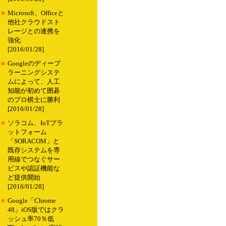
■
Microsoft、Officeと
他社クラウドスト
レージとの連携を
強化
[2016/01/28]
■
Googleのディープ
ラーニングシステ
ムによって、人工
知能が初めて囲碁
のプロ棋士に勝利
[2016/01/28]
■
ソラコム、IoTプラ
ットフォーム
「SORACOM」と
既存システムを専
用線でつなぐサー
ビスや認証機能な
ど提供開始
[2016/01/28]
■
Google「Chrome
48」iOS版ではクラ
ッシュ率70％低