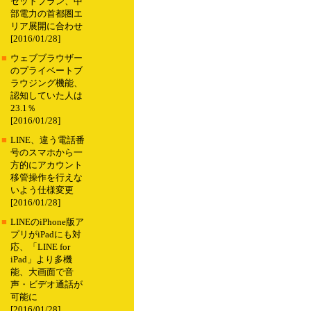
セットプラン、中
部電力の首都圏エ
リア展開に合わせ
[2016/01/28]
■
ウェブブラウザー
のプライベートブ
ラウジング機能、
認知していた人は
23.1％
[2016/01/28]
■
LINE、違う電話番
号のスマホから一
方的にアカウント
移管操作を行えな
いよう仕様変更
[2016/01/28]
■
LINEのiPhone版ア
プリがiPadにも対
応、「LINE for
iPad」より多機
能、大画面で音
声・ビデオ通話が
可能に
[2016/01/28]