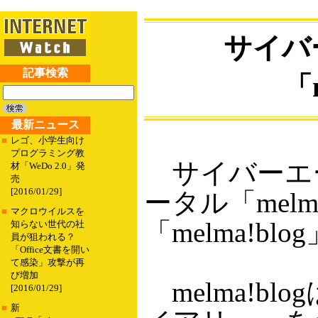
サイバ
記事検索
「
最新ニュース
■
レゴ、小学生向け
プログラミング教
サイバーエ
材「WeDo 2.0」発
売
[2016/01/29]
ータル「mel
■
マクロウイルスを
「melma!
知らない世代の社
員が狙われる？
「Office文書を開い
て感染」攻撃が再
び増加
melma!b
[2016/01/29]
■
新