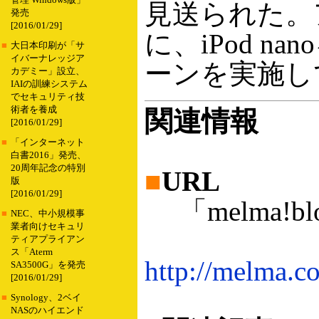
管理 Windows版」
見送られた。
発売
[2016/01/29]
に、iPod 
■
大日本印刷が「サ
イバーナレッジア
ーンを実施し
カデミー」設立、
IAIの訓練システム
でセキュリティ技
術者を養成
関連情報
[2016/01/29]
■
「インターネット
白書2016」発売、
20周年記念の特別
■
URL
版
[2016/01/29]
「melma!
■
NEC、中小規模事
業者向けセキュリ
ティアプライアン
ス「Aterm
http://melma.c
SA3500G」を発売
[2016/01/29]
■
Synology、2ベイ
NASのハイエンド