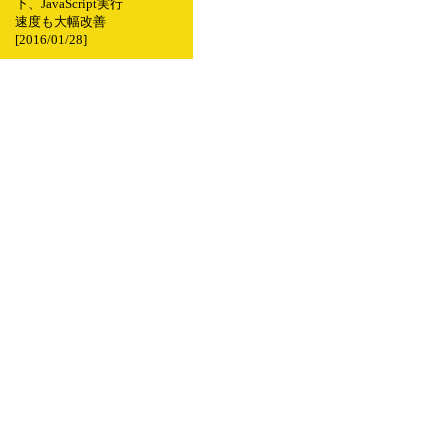
下、JavaScript実行
速度も大幅改善
[2016/01/28]