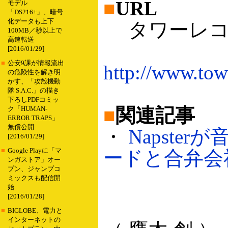
■
URL
モデル
「DS216+」、暗号
化データも上下
タワーレコー
100MB／秒以上で
高速転送
[2016/01/29]
■
公安9課が情報流出
http://www.tow
の危険性を解き明
かす、「攻殻機動
隊 S.A.C.」の描き
下ろしPDFコミッ
■
関連記事
ク「HUMAN-
ERROR TRAPS」
無償公開
・
Napst
[2016/01/29]
■
Google Playに「マ
ードと合弁会社（
ンガストア」オー
プン、ジャンプコ
ミックスも配信開
始
[2016/01/28]
■
BIGLOBE、電力と
インターネットの