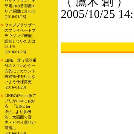
（ 鷹木 創 ）
セットプラン、中
部電力の首都圏エ
2005/10/25 14
リア展開に合わせ
[2016/01/28]
■
ウェブブラウザー
のプライベートブ
ラウジング機能、
認知していた人は
23.1％
[2016/01/28]
■
LINE、違う電話番
号のスマホから一
方的にアカウント
移管操作を行えな
いよう仕様変更
[2016/01/28]
■
LINEのiPhone版ア
プリがiPadにも対
応、「LINE for
iPad」より多機
能、大画面で音
声・ビデオ通話が
可能に
[2016/01/28]