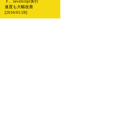
下、JavaScript実行
速度も大幅改善
[2016/01/28]