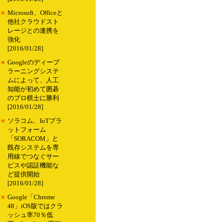
■
Microsoft、Officeと
他社クラウドスト
レージとの連携を
強化
[2016/01/28]
■
Googleのディープ
ラーニングシステ
ムによって、人工
知能が初めて囲碁
のプロ棋士に勝利
[2016/01/28]
■
ソラコム、IoTプラ
ットフォーム
「SORACOM」と
既存システムを専
用線でつなぐサー
ビスや認証機能な
ど提供開始
[2016/01/28]
■
Google「Chrome
48」iOS版ではクラ
ッシュ率70％低