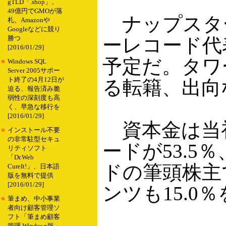
gTLD「.shop」、
49億円でGMOが落
ナップスタ
札、Amazonや
Googleなどに競り
ーレコード代
勝つ
[2016/01/29]
予定だ。タワ
■
Windows SQL
Server 2005サポー
ト終了の4月12日が
る転籍、出向
迫る、報告済み脆
弱性の深刻度も高
く、早急な移行を
[2016/01/29]
資本金は当初
■
インストール不要
の非常駐型セキュ
ードが53.5％
リティソフト
「Dr.Web
ドの筆頭株主
CureIt!」、日本語
版を無料で提供
[2016/01/29]
ンツも15.0
■
筆まめ、中小事業
者向け顧客管理ソ
フト「筆まめ顧客