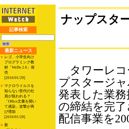
ナップスタ
記事検索
最新ニュース
■
レゴ、小学生向け
プログラミング教
タワーレコード
材「WeDo 2.0」発
売
[2016/01/29]
プスタージャ
■
マクロウイルスを
発表した業務
知らない世代の社
員が狙われる？
「Office文書を開い
の締結を完了
て感染」攻撃が再
び増加
配信事業を2
[2016/01/29]
■
新