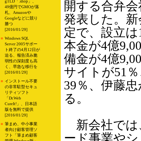
gTLD「.shop」、
開する合弁会
49億円でGMOが落
札、Amazonや
発表した。新
Googleなどに競り
勝つ
定で、設立は
[2016/01/29]
■
Windows SQL
本金が4億9,
Server 2005サポー
ト終了の4月12日が
備金が4億9,
迫る、報告済み脆
弱性の深刻度も高
く、早急な移行を
サイトが51
[2016/01/29]
39％、伊藤忠
■
インストール不要
の非常駐型セキュ
リティソフト
る。
「Dr.Web
CureIt!」、日本語
版を無料で提供
[2016/01/29]
新会社では
■
筆まめ、中小事業
者向け顧客管理ソ
ード事業やシ
フト「筆まめ顧客