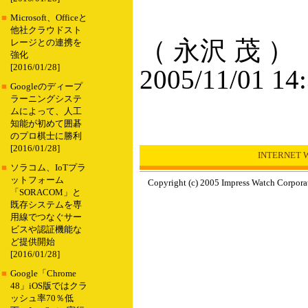
■
Microsoft、Officeと
他社クラウドスト
（ 永沢 茂 ）
レージとの連携を
強化
[2016/01/28]
2005/11/01 14
■
Googleのディープ
ラーニングシステ
ムによって、人工
知能が初めて囲碁
のプロ棋士に勝利
[2016/01/28]
INTERNET
■
ソラコム、IoTプラ
ットフォーム
Copyright (c) 2005 Impress Watch Corporat
「SORACOM」と
既存システムを専
用線でつなぐサー
ビスや認証機能な
ど提供開始
[2016/01/28]
■
Google「Chrome
48」iOS版ではクラ
ッシュ率70％低