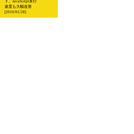
下、JavaScript実行
速度も大幅改善
[2016/01/28]