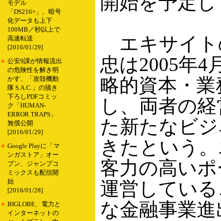
開始を予定し
モデル
「DS216+」、暗号
化データも上下
100MB／秒以上で
エキサイト
高速転送
[2016/01/29]
忠は2005年
■
公安9課が情報流出
の危険性を解き明
略的資本・業
かす、「攻殻機動
隊 S.A.C.」の描き
下ろしPDFコミッ
し、両者の経
ク「HUMAN-
ERROR TRAPS」
た新たなビジ
無償公開
[2016/01/29]
きたという。
■
Google Playに「マ
ンガストア」オー
客力の高いポ
プン、ジャンプコ
ミックスも配信開
始
運営している
[2016/01/28]
な金融事業進
■
BIGLOBE、電力と
インターネットの