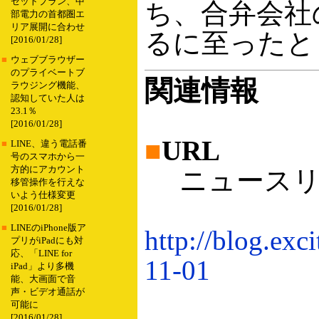
セットプラン、中
ち、合弁会社
部電力の首都圏エ
リア展開に合わせ
るに至ったと
[2016/01/28]
■
ウェブブラウザー
のプライベートブ
関連情報
ラウジング機能、
認知していた人は
23.1％
[2016/01/28]
■
URL
■
LINE、違う電話番
号のスマホから一
方的にアカウント
ニュースリ
移管操作を行えな
いよう仕様変更
[2016/01/28]
■
LINEのiPhone版ア
http://blog.exc
プリがiPadにも対
応、「LINE for
11-01
iPad」より多機
能、大画面で音
声・ビデオ通話が
可能に
[2016/01/28]