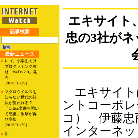
エキサイト
記事検索
忠の3社がネ
最新ニュース
■
レゴ、小学生向け
プログラミング教
材「WeDo 2.0」発
売
[2016/01/29]
エキサイト
■
マクロウイルスを
知らない世代の社
ントコーポレ
員が狙われる？
「Office文書を開い
コ）、伊藤忠
て感染」攻撃が再
び増加
[2016/01/29]
インターネッ
■
新