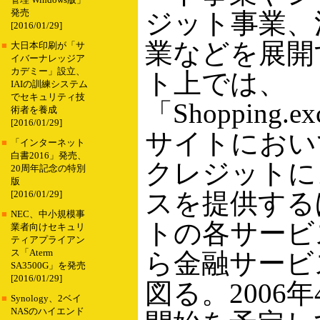
管理 Windows版」
発売
ジット事業、
[2016/01/29]
業などを展開
■
大日本印刷が「サ
イバーナレッジア
カデミー」設立、
ト上では、
IAIの訓練システム
でセキュリティ技
「Shopping.
術者を養成
[2016/01/29]
サイトにおい
■
「インターネット
白書2016」発売、
クレジットに
20周年記念の特別
版
スを提供する
[2016/01/29]
■
NEC、中小規模事
トの各サービ
業者向けセキュリ
ティアプライアン
ス「Aterm
ら金融サービ
SA3500G」を発売
[2016/01/29]
図る。2006
■
Synology、2ベイ
NASのハイエンド