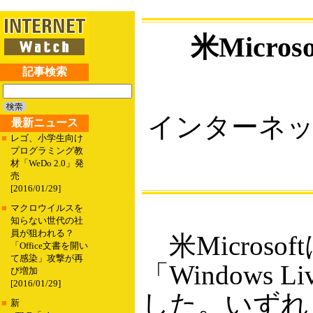
米Micro
記事検索
インターネ
最新ニュース
■
レゴ、小学生向け
プログラミング教
材「WeDo 2.0」発
売
[2016/01/29]
■
マクロウイルスを
知らない世代の社
員が狙われる？
米Micros
「Office文書を開い
て感染」攻撃が再
「Windows Li
び増加
[2016/01/29]
した。いずれも
■
新