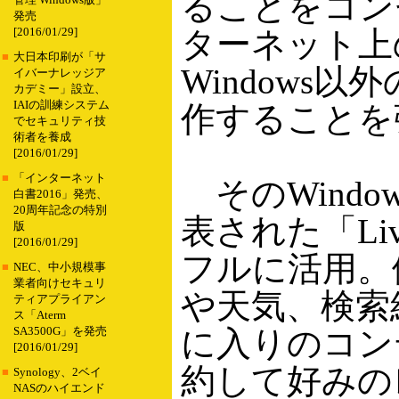
ることをコン
管理 Windows版」
発売
ターネット上
[2016/01/29]
■
大日本印刷が「サ
Windows
イバーナレッジア
カデミー」設立、
IAIの訓練システム
作することを
でセキュリティ技
術者を養成
[2016/01/29]
■
「インターネット
そのWindo
白書2016」発売、
20周年記念の特別
表された「Liv
版
[2016/01/29]
フルに活用。
■
NEC、中小規模事
業者向けセキュリ
や天気、検索
ティアプライアン
ス「Aterm
に入りのコン
SA3500G」を発売
[2016/01/29]
約して好みの
■
Synology、2ベイ
NASのハイエンド