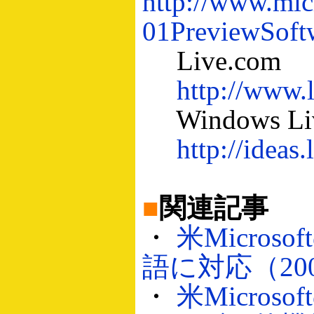
http://www.mic
01PreviewSof
Live.com
http://www.
Windows Liv
http://ideas
■
関連記事
・
米Micros
語に対応（2005
・
米Micros