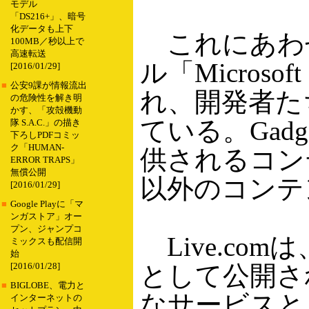
モデル
「DS216+」、暗号
化データも上下
これにあわせて
100MB／秒以上で
高速転送
ル「Micros
[2016/01/29]
■
公安9課が情報流出
れ、開発者た
の危険性を解き明
かす、「攻殻機動
ている。Gad
隊 S.A.C.」の描き
下ろしPDFコミッ
ク「HUMAN-
供されるコンテン
ERROR TRAPS」
無償公開
以外のコンテ
[2016/01/29]
■
Google Playに「マ
ンガストア」オー
プン、ジャンプコ
Live.co
ミックスも配信開
始
として公開され
[2016/01/28]
■
BIGLOBE、電力と
なサービスと
インターネットの