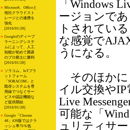
「Windows L
■
Microsoft、Officeと
ージョンであり
他社クラウドスト
レージとの連携を
強化
トされているも
[2016/01/28]
な感覚でAJ
■
Googleのディープ
ラーニングシステ
ムによって、人工
うになる。
知能が初めて囲碁
のプロ棋士に勝利
[2016/01/28]
■
ソラコム、IoTプラ
そのほかに
ットフォーム
「SORACOM」と
イル交換やIP
既存システムを専
用線でつなぐサー
ビスや認証機能な
Live Mes
ど提供開始
[2016/01/28]
可能な「Window
■
Google「Chrome
48」iOS版ではクラ
ュリティサービス「
ッシュ率70％低