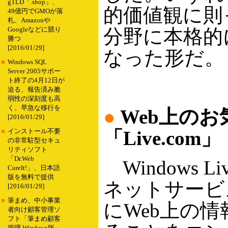
gTLD「.shop」、
的価値観に則っ
49億円でGMOが落
札、Amazonや
分野に本格的
Googleなどに競り
勝つ
[2016/01/29]
なった形だ。
■
Windows SQL
Server 2005サポー
ト終了の4月12日が
迫る、報告済み脆
弱性の深刻度も高
く、早急な移行を
●
Web上の
[2016/01/29]
「Live.com」
■
インストール不要
の非常駐型セキュ
リティソフト
「Dr.Web
Windows 
CureIt!」、日本語
版を無料で提供
ネットサービ
[2016/01/29]
■
筆まめ、中小事業
にWeb上の
者向け顧客管理ソ
フト「筆まめ顧客