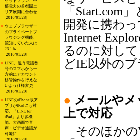
セットプラン、中
部電力の首都圏エ
「Start.co
リア展開に合わせ
[2016/01/28]
開発に携わって
■
ウェブブラウザー
のプライベートブ
Internet 
ラウジング機能、
認知していた人は
るのに対して、 L
23.1％
[2016/01/28]
どIE以外の
■
LINE、違う電話番
号のスマホから一
方的にアカウント
移管操作を行えな
いよう仕様変更
[2016/01/28]
●
メールやメッセ
■
LINEのiPhone版ア
プリがiPadにも対
上で対応
応、「LINE for
iPad」より多機
能、大画面で音
そのほかのWi
声・ビデオ通話が
可能に
[2016/01/28]