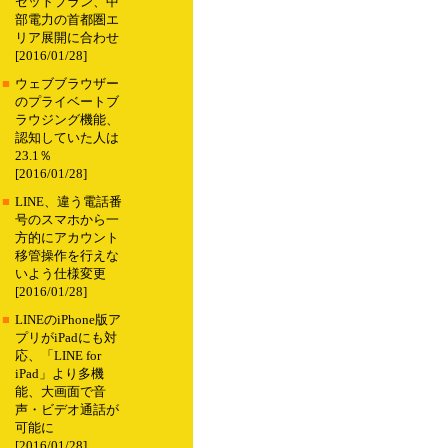
セットプラン、中
部電力の首都圏エ
リア展開に合わせ
[2016/01/28]
■
ウェブブラウザー
のプライベートブ
ラウジング機能、
認知していた人は
23.1％
[2016/01/28]
■
LINE、違う電話番
号のスマホから一
方的にアカウント
移管操作を行えな
いよう仕様変更
[2016/01/28]
■
LINEのiPhone版ア
プリがiPadにも対
応、「LINE for
iPad」より多機
能、大画面で音
声・ビデオ通話が
可能に
[2016/01/28]