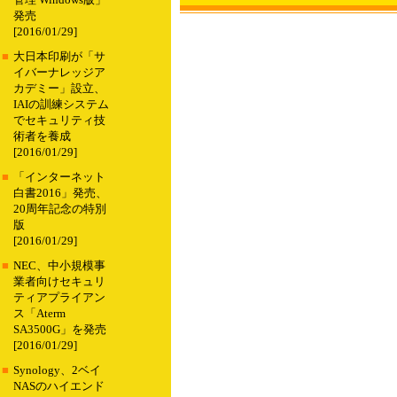
管理 Windows版」
発売
[2016/01/29]
■
大日本印刷が「サ
イバーナレッジア
カデミー」設立、
IAIの訓練システム
でセキュリティ技
術者を養成
[2016/01/29]
■
「インターネット
白書2016」発売、
20周年記念の特別
版
[2016/01/29]
■
NEC、中小規模事
業者向けセキュリ
ティアプライアン
ス「Aterm
SA3500G」を発売
[2016/01/29]
■
Synology、2ベイ
NASのハイエンド