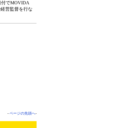
付でMOVIDA
や経営監督を行な
-
ページの先頭へ
-