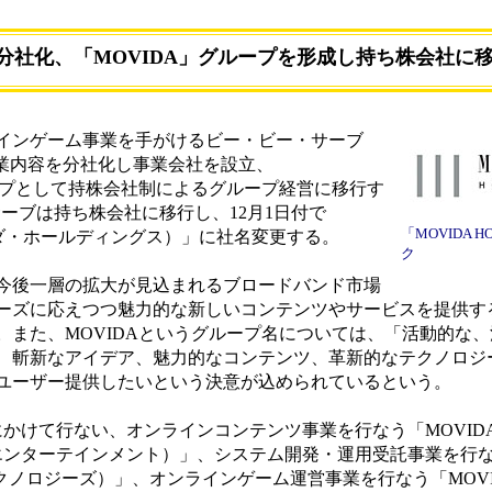
分社化、「MOVIDA」グループを形成し持ち株会社に
インゲーム事業を手がけるビー・ビー・サーブ
事業内容を分社化し事業会社を設立、
ープとして持株会社制によるグループ経営に移行す
ーブは持ち株会社に移行し、12月1日付で
「MOVIDA 
モビーダ・ホールディングス）」に社名変更する。
ク
今後一層の拡大が見込まれるブロードバンド市場
ーズに応えつつ魅力的な新しいコンテンツやサービスを提供す
。また、MOVIDAというグループ名については、「活動的な
、斬新なアイデア、魅力的なコンテンツ、革新的なテクノロジ
ユーザー提供したいという決意が込められているという。
にかけて行ない、オンラインコンテンツ事業を行なう「MOVID
ダ・エンターテインメント）」、システム開発・運用受託事業を行な
・テクノロジーズ）」、オンラインゲーム運営事業を行なう「MOVID