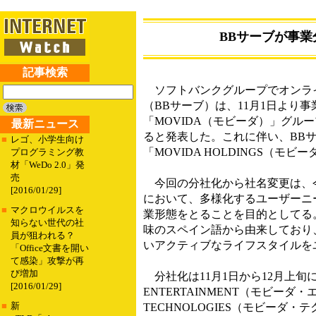
BBサーブが事業
記事検索
ソフトバンクグループでオンラ
（BBサーブ）は、11月1日より
「MOVIDA（モビーダ）」グル
最新ニュース
ると発表した。これに伴い、BBサ
■
レゴ、小学生向け
「MOVIDA HOLDINGS（
プログラミング教
材「WeDo 2.0」発
売
今回の分社化から社名変更は、
[2016/01/29]
において、多様化するユーザーニ
■
マクロウイルスを
業形態をとることを目的としてる
知らない世代の社
味のスペイン語から由来しており
員が狙われる？
いアクティブなライフスタイルを
「Office文書を開い
て感染」攻撃が再
び増加
分社化は11月1日から12月上旬
[2016/01/29]
ENTERTAINMENT（モビー
■
新
TECHNOLOGIES（モビーダ