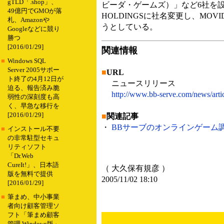
gTLD「.shop」、
ビーダ・ゲームズ）」など6社を設立
49億円でGMOが落
HOLDINGSに社名変更し、M
札、Amazonや
うとしている。
Googleなどに競り
勝つ
[2016/01/29]
関連情報
■
Windows SQL
Server 2005サポー
■
URL
ト終了の4月12日が
ニュースリリース
迫る、報告済み脆
http://www.bb-serve.com/news/arti
弱性の深刻度も高
く、早急な移行を
[2016/01/29]
■
関連記事
・
BBサーブのオンラインゲーム調査、
■
インストール不要
の非常駐型セキュ
リティソフト
「Dr.Web
CureIt!」、日本語
（ 大久保有規彦 ）
版を無料で提供
2005/11/02 18:10
[2016/01/29]
■
筆まめ、中小事業
者向け顧客管理ソ
フト「筆まめ顧客