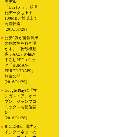
モデル
「DS216+」、暗号
化データも上下
100MB／秒以上で
高速転送
[2016/01/29]
■
公安9課が情報流出
の危険性を解き明
かす、「攻殻機動
隊 S.A.C.」の描き
下ろしPDFコミッ
ク「HUMAN-
ERROR TRAPS」
無償公開
[2016/01/29]
■
Google Playに「マ
ンガストア」オー
プン、ジャンプコ
ミックスも配信開
始
[2016/01/28]
■
BIGLOBE、電力と
インターネットの