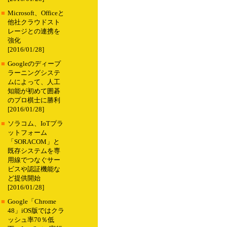
■
Microsoft、Officeと
他社クラウドスト
レージとの連携を
強化
[2016/01/28]
■
Googleのディープ
ラーニングシステ
ムによって、人工
知能が初めて囲碁
のプロ棋士に勝利
[2016/01/28]
■
ソラコム、IoTプラ
ットフォーム
「SORACOM」と
既存システムを専
用線でつなぐサー
ビスや認証機能な
ど提供開始
[2016/01/28]
■
Google「Chrome
48」iOS版ではクラ
ッシュ率70％低