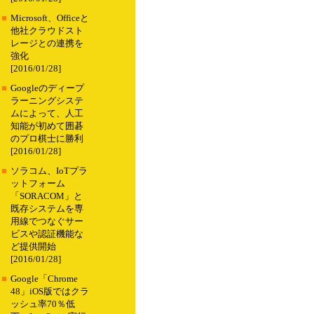
■
Microsoft、Officeと
他社クラウドスト
レージとの連携を
強化
[2016/01/28]
■
Googleのディープ
ラーニングシステ
ムによって、人工
知能が初めて囲碁
のプロ棋士に勝利
[2016/01/28]
■
ソラコム、IoTプラ
ットフォーム
「SORACOM」と
既存システムを専
用線でつなぐサー
ビスや認証機能な
ど提供開始
[2016/01/28]
■
Google「Chrome
48」iOS版ではクラ
ッシュ率70％低