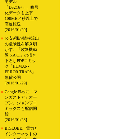
モデル
「DS216+」、暗号
化データも上下
100MB／秒以上で
高速転送
[2016/01/29]
■
公安9課が情報流出
の危険性を解き明
かす、「攻殻機動
隊 S.A.C.」の描き
下ろしPDFコミッ
ク「HUMAN-
ERROR TRAPS」
無償公開
[2016/01/29]
■
Google Playに「マ
ンガストア」オー
プン、ジャンプコ
ミックスも配信開
始
[2016/01/28]
■
BIGLOBE、電力と
インターネットの