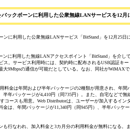
Xをバックボーンに利用した公衆無線LANサービスを12月
ンに利用した公衆無線LANサービス「BitStand」を12月25
ボーンに利用した無線LANアクセスポイント「BitStand」を介し
Nサービス。サービス利用時には、契約時に配布されるUSB認証キー「B
大9Mbpsの通信が可能だとしている。なお、同社がWiMAX
利用料金は年間および半年パッケージの2種類が用意され、年間パッ
、半年パッケージが4,410円（同735円）。また、自宅などで無
を貸し出すコースも用意。Web Distributorは、ユーザーが加入する
は、年間パッケージが11,340円（同945円）、半年パッケージ
も行なわれ、加入料金と3カ月分の利用料金が無料になる。