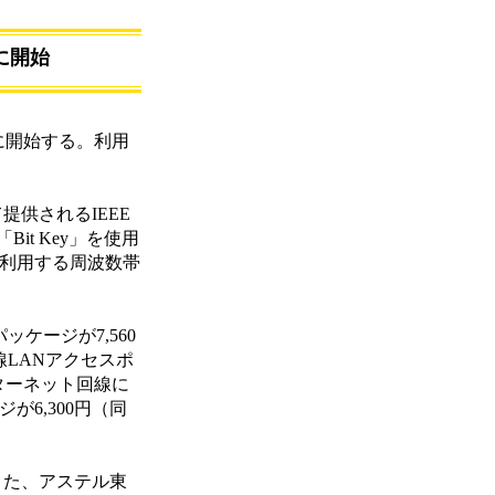
に開始
日に開始する。利用
て提供されるIEEE
it Key」を使用
で利用する周波数帯
ケージが7,560
線LANアクセスポ
インターネット回線に
が6,300円（同
また、アステル東