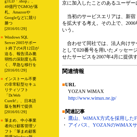
gTLD「.shop」、
京に加入したことのあるユーザー
49億円でGMOが落
札、Amazonや
当初のサービスエリアは、新宿・渋
Googleなどに競り
を拡大する考え。その上で、200
勝つ
[2016/01/29]
いう。
■
Windows SQL
Server 2005サポー
合わせて同社では、法人向けサー
ト終了の4月12日が
として020番号を用いたメッセージング
迫る、報告済み脆
せたサービスを2007年4月に提
弱性の深刻度も高
く、早急な移行を
[2016/01/29]
関連情報
■
インストール不要
■
URL
の非常駐型セキュ
リティソフト
YOZAN WiMAX
「Dr.Web
http://www.wimax.ne.jp/
CureIt!」、日本語
版を無料で提供
■
関連記事
[2016/01/29]
・
鷹山、WiMAX方式を採用したFW
■
筆まめ、中小事業
・
アイパス、YOZANのWiMAXサ
者向け顧客管理ソ
フト「筆まめ顧客