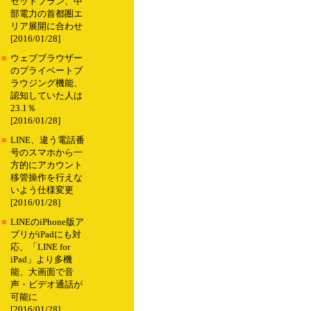
セットプラン、中
部電力の首都圏エ
リア展開に合わせ
[2016/01/28]
■
ウェブブラウザー
のプライベートブ
ラウジング機能、
認知していた人は
23.1％
[2016/01/28]
■
LINE、違う電話番
号のスマホから一
方的にアカウント
移管操作を行えな
いよう仕様変更
[2016/01/28]
■
LINEのiPhone版ア
プリがiPadにも対
応、「LINE for
iPad」より多機
能、大画面で音
声・ビデオ通話が
可能に
[2016/01/28]