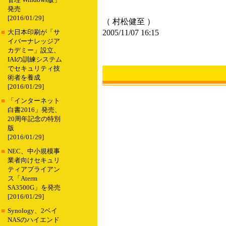
管理 Windows版」
発売
[2016/01/29]
（ 村松健至 ）
2005/11/07 16:15
■
大日本印刷が「サ
イバーナレッジア
カデミー」設立、
IAIの訓練システム
でセキュリティ技
術者を養成
[2016/01/29]
■
「インターネット
白書2016」発売、
20周年記念の特別
版
[2016/01/29]
■
NEC、中小規模事
業者向けセキュリ
ティアプライアン
ス「Aterm
SA3500G」を発売
[2016/01/29]
■
Synology、2ベイ
NASのハイエンド