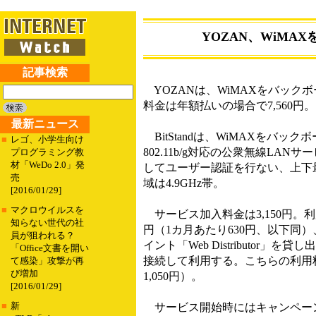
YOZAN、WiMA
記事検索
YOZANは、WiMAXをバックボー
料金は年額払いの場合で7,560円。
最新ニュース
BitStandは、WiMAXをバック
■
レゴ、小学生向け
802.11b/g対応の公衆無線LA
プログラミング教
材「WeDo 2.0」発
してユーザー認証を行ない、上下最
売
域は4.9GHz帯。
[2016/01/29]
■
マクロウイルスを
サービス加入料金は3,150円。
知らない世代の社
円（1カ月あたり630円、以下同）
員が狙われる？
イント「Web Distributor」
「Office文書を開い
接続して利用する。こちらの利用料金
て感染」攻撃が再
び増加
1,050円）。
[2016/01/29]
■
新
サービス開始時にはキャンペーン