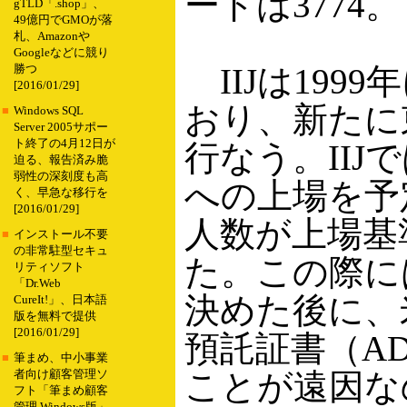
ードは3774。
gTLD「.shop」、
49億円でGMOが落
札、Amazonや
Googleなどに競り
IIJは199
勝つ
[2016/01/29]
おり、新たに
■
Windows SQL
Server 2005サポー
ト終了の4月12日が
行なう。IIJ
迫る、報告済み脆
弱性の深刻度も高
への上場を予
く、早急な移行を
[2016/01/29]
人数が上場基
■
インストール不要
の非常駐型セキュ
た。この際に
リティソフト
「Dr.Web
決めた後に、米
CureIt!」、日本語
版を無料で提供
[2016/01/29]
預託証書（A
■
筆まめ、中小事業
ことが遠因な
者向け顧客管理ソ
フト「筆まめ顧客