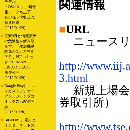
関連情報
モデル
「DS216+」、暗号
化データも上下
100MB／秒以上で
高速転送
■
URL
[2016/01/29]
■
公安9課が情報流出
ニュースリリ
の危険性を解き明
かす、「攻殻機動
隊 S.A.C.」の描き
下ろしPDFコミッ
http://www.iij.
ク「HUMAN-
ERROR TRAPS」
無償公開
3.html
[2016/01/29]
■
Google Playに「マ
新規上場会
ンガストア」オー
プン、ジャンプコ
券取引所）
ミックスも配信開
始
[2016/01/28]
■
BIGLOBE、電力と
http://www.tse.
インターネットの