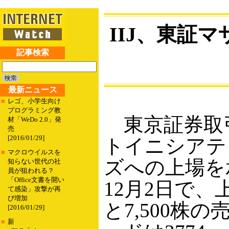
IIJ、東証
記事検索
最新ニュース
■
レゴ、小学生向け
プログラミング教
東京証券取引
材「WeDo 2.0」発
売
[2016/01/29]
トイニシアテ
■
マクロウイルスを
ズへの上場を
知らない世代の社
員が狙われる？
「Office文書を開い
12月2日で、
て感染」攻撃が再
び増加
と7,500株
[2016/01/29]
■
新