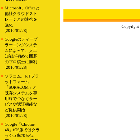
■
Microsoft、Officeと
他社クラウドスト
レージとの連携を
強化
Copyright 
[2016/01/28]
■
Googleのディープ
ラーニングシステ
ムによって、人工
知能が初めて囲碁
のプロ棋士に勝利
[2016/01/28]
■
ソラコム、IoTプラ
ットフォーム
「SORACOM」と
既存システムを専
用線でつなぐサー
ビスや認証機能な
ど提供開始
[2016/01/28]
■
Google「Chrome
48」iOS版ではクラ
ッシュ率70％低