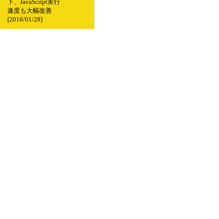
下、JavaScript実行
速度も大幅改善
[2016/01/28]