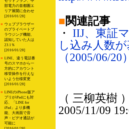
セットプラン、中
部電力の首都圏エ
リア展開に合わせ
[2016/01/28]
■
関連記事
■
ウェブブラウザー
・
IIJ、東
のプライベートブ
ラウジング機能、
認知していた人は
し込み人数が
23.1％
[2016/01/28]
（2005/06/20
■
LINE、違う電話番
号のスマホから一
方的にアカウント
移管操作を行えな
いよう仕様変更
[2016/01/28]
■
LINEのiPhone版ア
（ 三柳英樹 
プリがiPadにも対
応、「LINE for
2005/11/09 19
iPad」より多機
能、大画面で音
声・ビデオ通話が
可能に
[2016/01/28]