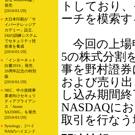
管理 Windows版」
トしており、
発売
[2016/01/29]
ーチを模索す
■
大日本印刷が「サ
イバーナレッジア
カデミー」設立、
IAIの訓練システム
今回の上場申
でセキュリティ技
術者を養成
[2016/01/29]
5の株式分割
■
「インターネット
事を野村證券
白書2016」発売、
20周年記念の特別
版
および売り出
[2016/01/29]
し込み期間終
■
NEC、中小規模事
業者向けセキュリ
ティアプライアン
NASDAQに
ス「Aterm
SA3500G」を発売
取引を行なう
[2016/01/29]
■
Synology、2ベイ
NASのハイエンド