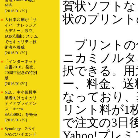
管理 Windows版」
賀状ソフトな
発売
[2016/01/29]
状のプリント
■
大日本印刷が「サ
イバーナレッジア
カデミー」設立、
IAIの訓練システム
プリントの
でセキュリティ技
術者を養成
[2016/01/29]
ニカミノルタ
■
「インターネット
択できる。用
白書2016」発売、
20周年記念の特別
版
ー、料金、送
[2016/01/29]
なっており、
■
NEC、中小規模事
業者向けセキュリ
ティアプライアン
リント料が1
ス「Aterm
SA3500G」を発売
で注文の3日
[2016/01/29]
■
Synology、2ベイ
Yahoo!プレミ
NASのハイエンド