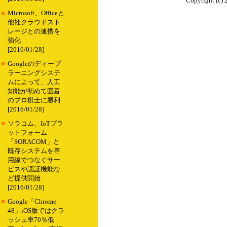
Copyright (c) 
■
Microsoft、Officeと
他社クラウドスト
レージとの連携を
強化
[2016/01/28]
■
Googleのディープ
ラーニングシステ
ムによって、人工
知能が初めて囲碁
のプロ棋士に勝利
[2016/01/28]
■
ソラコム、IoTプラ
ットフォーム
「SORACOM」と
既存システムを専
用線でつなぐサー
ビスや認証機能な
ど提供開始
[2016/01/28]
■
Google「Chrome
48」iOS版ではクラ
ッシュ率70％低