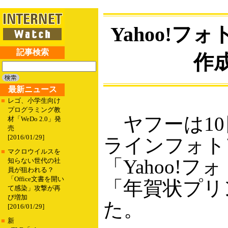
Yahoo!
記事検索
作
最新ニュース
■
レゴ、小学生向け
プログラミング教
ヤフーは10
材「WeDo 2.0」発
売
[2016/01/29]
ラインフォト
■
マクロウイルスを
「Yahoo!
知らない世代の社
員が狙われる？
「Office文書を開い
「年賀状プリ
て感染」攻撃が再
び増加
た。
[2016/01/29]
■
新