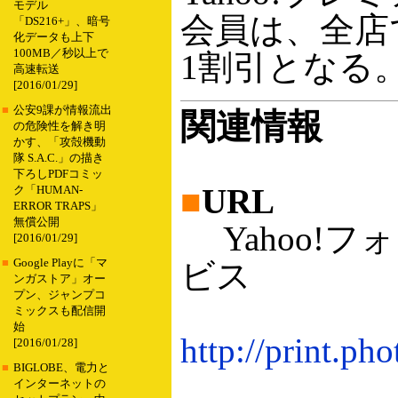
モデル
会員は、全店
「DS216+」、暗号
化データも上下
100MB／秒以上で
1割引となる
高速転送
[2016/01/29]
■
公安9課が情報流出
関連情報
の危険性を解き明
かす、「攻殻機動
隊 S.A.C.」の描き
下ろしPDFコミッ
■
URL
ク「HUMAN-
ERROR TRAPS」
無償公開
Yahoo!フ
[2016/01/29]
■
Google Playに「マ
ビス
ンガストア」オー
プン、ジャンプコ
ミックスも配信開
始
http://print.ph
[2016/01/28]
■
BIGLOBE、電力と
インターネットの