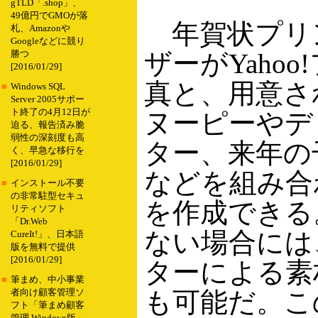
gTLD「.shop」、
49億円でGMOが落
年賀状プリ
札、Amazonや
Googleなどに競り
ザーがYaho
勝つ
[2016/01/29]
真と、用意さ
■
Windows SQL
Server 2005サポー
ト終了の4月12日が
ヌーピーやデ
迫る、報告済み脆
弱性の深刻度も高
ター、来年の
く、早急な移行を
[2016/01/29]
などを組み合
■
インストール不要
の非常駐型セキュ
を作成できる
リティソフト
「Dr.Web
ない場合には
CureIt!」、日本語
版を無料で提供
[2016/01/29]
ターによる素
■
筆まめ、中小事業
も可能だ。こ
者向け顧客管理ソ
フト「筆まめ顧客