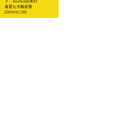
下、JavaScript実行
速度も大幅改善
[2016/01/28]