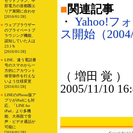
セットプラン、中
■
関連記事
部電力の首都圏エ
リア展開に合わせ
[2016/01/28]
・
Yahoo
■
ウェブブラウザー
ス開始（2004/
のプライベートブ
ラウジング機能、
認知していた人は
23.1％
[2016/01/28]
■
LINE、違う電話番
号のスマホから一
方的にアカウント
（ 増田 覚 ）
移管操作を行えな
いよう仕様変更
2005/11/10 16
[2016/01/28]
■
LINEのiPhone版ア
プリがiPadにも対
応、「LINE for
iPad」より多機
能、大画面で音
声・ビデオ通話が
可能に
[2016/01/28]