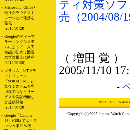
ティ対策ソフ
■
Microsoft、Officeと
売（2004/08/
他社クラウドスト
レージとの連携を
強化
[2016/01/28]
■
Googleのディープ
ラーニングシステ
ムによって、人工
知能が初めて囲碁
（ 増田 覚 ）
のプロ棋士に勝利
[2016/01/28]
2005/11/10 17
■
ソラコム、IoTプラ
ットフォーム
「SORACOM」と
-
既存システムを専
用線でつなぐサー
ビスや認証機能な
INTERNET Wat
ど提供開始
[2016/01/28]
Copyright (c) 2005 Impress Watch Corp
■
Google「Chrome
48」iOS版ではクラ
ッシュ率70％低