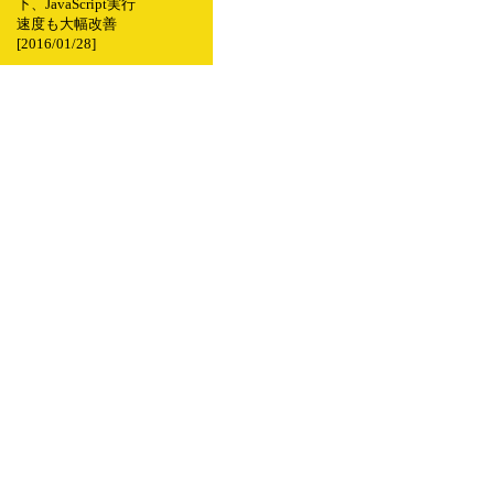
下、JavaScript実行
速度も大幅改善
[2016/01/28]