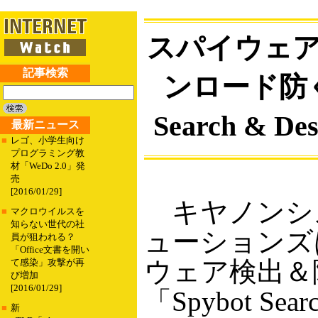
スパイウェ
記事検索
ンロード防ぐ「
Search & De
最新ニュース
■
レゴ、小学生向け
プログラミング教
材「WeDo 2.0」発
売
[2016/01/29]
キヤノンシ
■
マクロウイルスを
知らない世代の社
ューションズ
員が狙われる？
「Office文書を開い
ウェア検出＆
て感染」攻撃が再
び増加
[2016/01/29]
「Spybot Searc
■
新