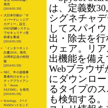
管理 Windows版」
発売
は、定義数30,
[2016/01/29]
シグネチャデ
■
大日本印刷が「サ
イバーナレッジア
カデミー」設立、
してスパイウ
IAIの訓練システム
でセキュリティ技
出・除去を行
術者を養成
[2016/01/29]
ウェア。リア
■
「インターネット
白書2016」発売、
出機能を備え
20周年記念の特別
版
Webブラウ
[2016/01/29]
■
NEC、中小規模事
にダウンロー
業者向けセキュリ
ティアプライアン
ス「Aterm
るタイプのス
SA3500G」を発売
[2016/01/29]
も検知する。
■
Synology、2ベイ
NASのハイエンド