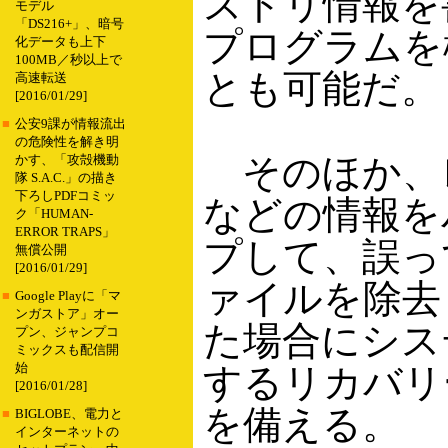
ストリ情報を
モデル
「DS216+」、暗号
プログラムを
化データも上下
100MB／秒以上で
とも可能だ。
高速転送
[2016/01/29]
■
公安9課が情報流出
の危険性を解き明
そのほか、
かす、「攻殻機動
隊 S.A.C.」の描き
下ろしPDFコミッ
などの情報を
ク「HUMAN-
ERROR TRAPS」
プして、誤っ
無償公開
[2016/01/29]
ァイルを除去
■
Google Playに「マ
ンガストア」オー
た場合にシス
プン、ジャンプコ
ミックスも配信開
始
するリカバリ
[2016/01/28]
を備える。
■
BIGLOBE、電力と
インターネットの