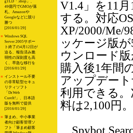
gTLD「.shop」、
V1.4」を11
49億円でGMOが落
札、Amazonや
する。対応OSは
Googleなどに競り
勝つ
XP/2000/Me/
[2016/01/29]
■
Windows SQL
ッケージ版が5
Server 2005サポー
ト終了の4月12日が
ウンロード版が
迫る、報告済み脆
弱性の深刻度も高
く、早急な移行を
購入後1年間
[2016/01/29]
アップデート
■
インストール不要
の非常駐型セキュ
リティソフト
利用できる。
「Dr.Web
CureIt!」、日本語
料は2,100円
版を無料で提供
[2016/01/29]
■
筆まめ、中小事業
者向け顧客管理ソ
Spybot Searc
フト「筆まめ顧客