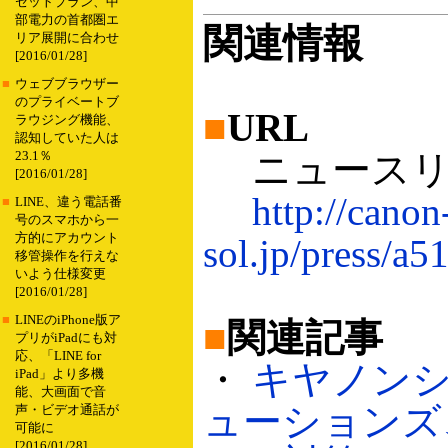
セットプラン、中
部電力の首都圏エ
関連情報
リア展開に合わせ
[2016/01/28]
■
ウェブブラウザー
のプライベートブ
■
URL
ラウジング機能、
認知していた人は
ニュースリ
23.1％
[2016/01/28]
http://canon
■
LINE、違う電話番
号のスマホから一
方的にアカウント
sol.jp/press/a5
移管操作を行えな
いよう仕様変更
[2016/01/28]
■
LINEのiPhone版ア
■
関連記事
プリがiPadにも対
応、「LINE for
・
キヤノン
iPad」より多機
能、大画面で音
ューションズ
声・ビデオ通話が
可能に
[2016/01/28]