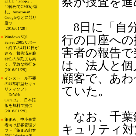
察が捜査を進
gTLD「.shop」、
49億円でGMOが落
札、Amazonや
Googleなどに競り
8日に「自分
勝つ
[2016/01/29]
行の口座への
■
Windows SQL
Server 2005サポー
ト終了の4月12日が
害者の報告で
迫る、報告済み脆
弱性の深刻度も高
は、法人と個
く、早急な移行を
[2016/01/29]
顧客で、あわ
■
インストール不要
の非常駐型セキュ
ていた。
リティソフト
「Dr.Web
CureIt!」、日本語
版を無料で提供
[2016/01/29]
なお、千葉
■
筆まめ、中小事業
キュリティ対策
者向け顧客管理ソ
フト「筆まめ顧客