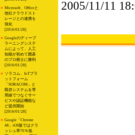
2005/11/11 18
■
Microsoft、Officeと
他社クラウドスト
レージとの連携を
強化
[2016/01/28]
■
Googleのディープ
ラーニングシステ
ムによって、人工
知能が初めて囲碁
のプロ棋士に勝利
[2016/01/28]
■
ソラコム、IoTプラ
ットフォーム
「SORACOM」と
既存システムを専
用線でつなぐサー
ビスや認証機能な
ど提供開始
[2016/01/28]
■
Google「Chrome
48」iOS版ではクラ
ッシュ率70％低