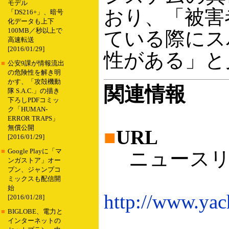
モデル
おり、「被害
「DS216+」、暗号
化データも上下
100MB／秒以上で
ている際にス
高速転送
[2016/01/29]
性がある」と
■
公安9課が情報流出
の危険性を解き明
かす、「攻殻機動
関連情報
隊 S.A.C.」の描き
下ろしPDFコミッ
ク「HUMAN-
ERROR TRAPS」
無償公開
■
URL
[2016/01/29]
■
Google Playに「マ
ニュースリ
ンガストア」オー
プン、ジャンプコ
ミックスも配信開
始
http://www.yac
[2016/01/28]
■
BIGLOBE、電力と
インターネットの