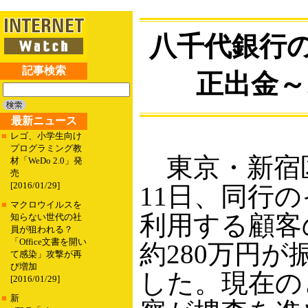
八千代銀行の
記事検索
正出金～
最新ニュース
■
レゴ、小学生向け
プログラミング教
東京・新宿
材「WeDo 2.0」発
売
[2016/01/29]
11日、同行
■
マクロウイルスを
利用する顧客
知らない世代の社
員が狙われる？
「Office文書を開い
約280万円
て感染」攻撃が再
び増加
した。現在の
[2016/01/29]
■
新