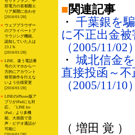
セットプラン、中
■
関連記事
部電力の首都圏エ
リア展開に合わせ
[2016/01/28]
・
千葉銀を騙
■
ウェブブラウザー
に不正出金被
のプライベートブ
ラウジング機能、
認知していた人は
（2005/11/02
23.1％
[2016/01/28]
・
城北信金を
■
LINE、違う電話番
号のスマホから一
直接投函～不
方的にアカウント
移管操作を行えな
（2005/11/10
いよう仕様変更
[2016/01/28]
■
LINEのiPhone版ア
プリがiPadにも対
応、「LINE for
iPad」より多機
能、大画面で音
声・ビデオ通話が
（ 増田 覚 ）
可能に
[2016/01/28]