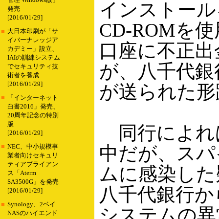
管理 Windows版」
インストール
発売
[2016/01/29]
CD-ROM
■
大日本印刷が「サ
イバーナレッジア
口座に不正出
カデミー」設立、
IAIの訓練システム
が、八千代銀
でセキュリティ技
術者を養成
[2016/01/29]
が送られた形
■
「インターネット
白書2016」発売、
20周年記念の特別
版
同行によれ
[2016/01/29]
中だが、スパ
■
NEC、中小規模事
業者向けセキュリ
ティアプライアン
ムに感染した
ス「Aterm
SA3500G」を発売
八千代銀行か
[2016/01/29]
■
Synology、2ベイ
システムの異
NASのハイエンド