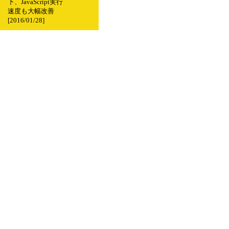
下、JavaScript実行
速度も大幅改善
[2016/01/28]