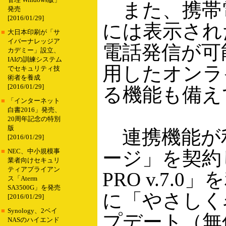
管理 Windows版」
また、携帯
発売
[2016/01/29]
には表示され
■
大日本印刷が「サ
イバーナレッジア
電話発信が可
カデミー」設立、
IAIの訓練システム
用したオンラ
でセキュリティ技
術者を養成
[2016/01/29]
る機能も備え
■
「インターネット
白書2016」発売、
20周年記念の特別
版
連携機能が利
[2016/01/29]
ージ」を契約
■
NEC、中小規模事
業者向けセキュリ
ティアプライアン
PRO v.7
ス「Aterm
SA3500G」を発売
に「やさしく名
[2016/01/29]
■
Synology、2ベイ
プデート（無
NASのハイエンド