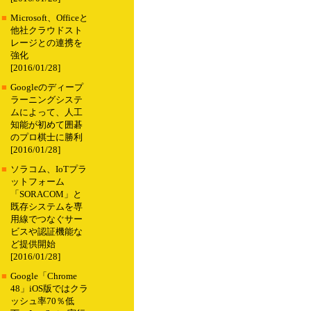
■
Microsoft、Officeと
他社クラウドスト
レージとの連携を
強化
[2016/01/28]
■
Googleのディープ
ラーニングシステ
ムによって、人工
知能が初めて囲碁
のプロ棋士に勝利
[2016/01/28]
■
ソラコム、IoTプラ
ットフォーム
「SORACOM」と
既存システムを専
用線でつなぐサー
ビスや認証機能な
ど提供開始
[2016/01/28]
■
Google「Chrome
48」iOS版ではクラ
ッシュ率70％低