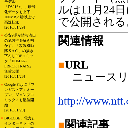
モデル
ルは11月24
「DS216+」、暗号
化データも上下
100MB／秒以上で
で公開される
高速転送
[2016/01/29]
■
公安9課が情報流出
関連情報
の危険性を解き明
かす、「攻殻機動
隊 S.A.C.」の描き
下ろしPDFコミッ
■
URL
ク「HUMAN-
ERROR TRAPS」
無償公開
ニュースリ
[2016/01/29]
■
Google Playに「マ
ンガストア」オー
プン、ジャンプコ
http://www.nt
ミックスも配信開
始
[2016/01/28]
■
BIGLOBE、電力と
■
関連記事
インターネットの