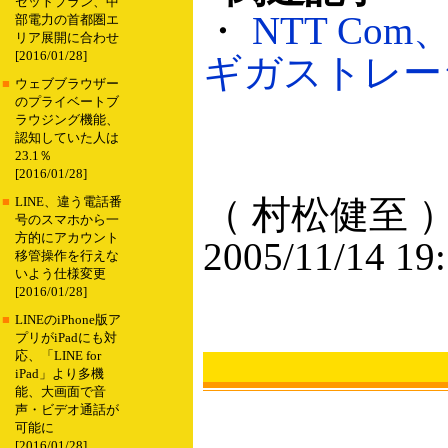
セットプラン、中
・
NTT Co
部電力の首都圏エ
リア展開に合わせ
[2016/01/28]
ギガストレージ」
■
ウェブブラウザー
のプライベートブ
ラウジング機能、
認知していた人は
23.1％
[2016/01/28]
（ 村松健至 
■
LINE、違う電話番
号のスマホから一
方的にアカウント
2005/11/14 19
移管操作を行えな
いよう仕様変更
[2016/01/28]
■
LINEのiPhone版ア
プリがiPadにも対
応、「LINE for
iPad」より多機
能、大画面で音
声・ビデオ通話が
可能に
[2016/01/28]