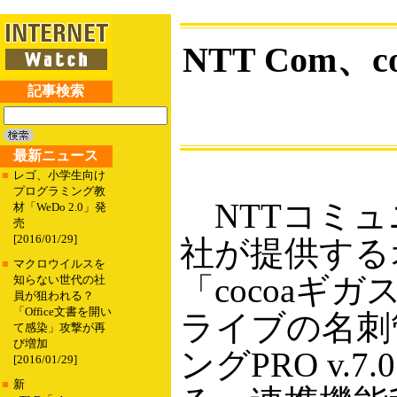
NTT Com
記事検索
最新ニュース
■
レゴ、小学生向け
プログラミング教
NTTコミュニ
材「WeDo 2.0」発
売
[2016/01/29]
社が提供する
■
マクロウイルスを
「cocoa
知らない世代の社
員が狙われる？
「Office文書を開い
ライブの名刺
て感染」攻撃が再
び増加
ングPRO v.
[2016/01/29]
■
新