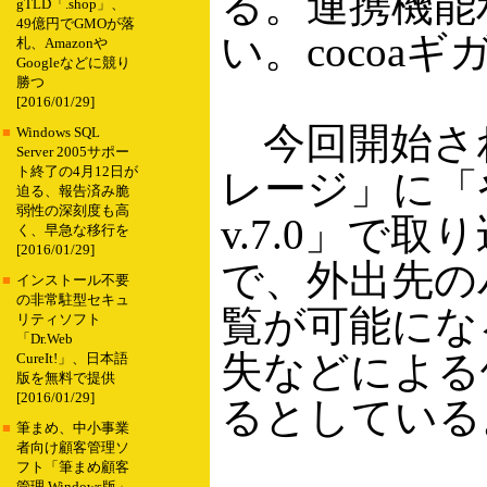
る。連携機能
gTLD「.shop」、
49億円でGMOが落
い。cocoa
札、Amazonや
Googleなどに競り
勝つ
[2016/01/29]
今回開始され
■
Windows SQL
Server 2005サポー
ト終了の4月12日が
レージ」に「
迫る、報告済み脆
弱性の深刻度も高
v.7.0」で
く、早急な移行を
[2016/01/29]
で、外出先の
■
インストール不要
の非常駐型セキュ
覧が可能にな
リティソフト
「Dr.Web
失などによる
CureIt!」、日本語
版を無料で提供
[2016/01/29]
るとしている
■
筆まめ、中小事業
者向け顧客管理ソ
フト「筆まめ顧客