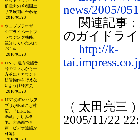
セットプラン、中
news/2005/051
部電力の首都圏エ
リア展開に合わせ
[2016/01/28]
関連記事：
■
ウェブブラウザー
のガイドライン
のプライベートブ
ラウジング機能、
認知していた人は
http://k-
23.1％
[2016/01/28]
tai.impress.co.
■
LINE、違う電話番
号のスマホから一
方的にアカウント
移管操作を行えな
いよう仕様変更
[2016/01/28]
■
LINEのiPhone版ア
（ 太田亮三 
プリがiPadにも対
応、「LINE for
2005/11/22 22
iPad」より多機
能、大画面で音
声・ビデオ通話が
可能に
[2016/01/28]