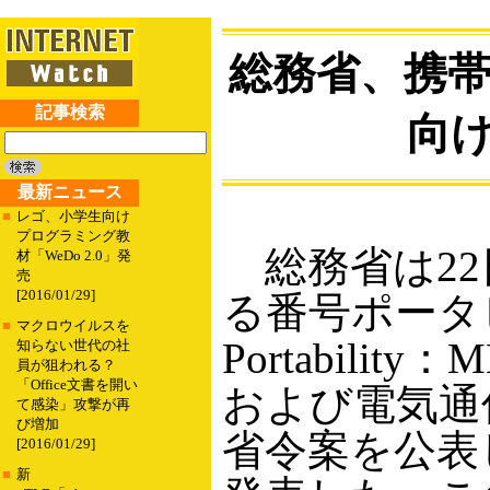
総務省、携
記事検索
向
最新ニュース
■
レゴ、小学生向け
プログラミング教
総務省は22
材「WeDo 2.0」発
売
[2016/01/29]
る番号ポータビリ
■
マクロウイルスを
Portabil
知らない世代の社
員が狙われる？
「Office文書を開い
および電気通
て感染」攻撃が再
び増加
省令案を公表
[2016/01/29]
■
新