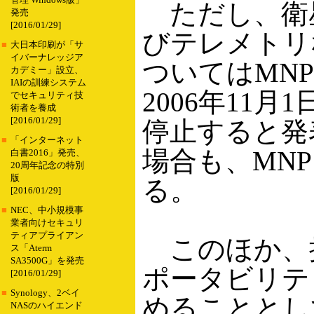
管理 Windows版」
ただし、衛
発売
[2016/01/29]
びテレメトリ
■
大日本印刷が「サ
イバーナレッジア
ついてはMN
カデミー」設立、
IAIの訓練システム
2006年11
でセキュリティ技
術者を養成
[2016/01/29]
停止すると発
■
「インターネット
場合も、MN
白書2016」発売、
20周年記念の特別
版
る。
[2016/01/29]
■
NEC、中小規模事
業者向けセキュリ
ティアプライアン
このほか、
ス「Aterm
SA3500G」を発売
ポータビリテ
[2016/01/29]
■
Synology、2ベイ
めることとし
NASのハイエンド