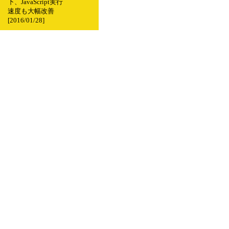
下、JavaScript実行
速度も大幅改善
[2016/01/28]