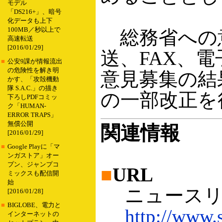
モデル
「DS216+」、暗号
化データも上下
100MB／秒以上で
総務省への
高速転送
[2016/01/29]
送、FAX、
■
公安9課が情報流出
の危険性を解き明
意見募集の結
かす、「攻殻機動
隊 S.A.C.」の描き
の一部改正を
下ろしPDFコミッ
ク「HUMAN-
ERROR TRAPS」
無償公開
関連情報
[2016/01/29]
■
Google Playに「マ
ンガストア」オー
プン、ジャンプコ
■
URL
ミックスも配信開
始
ニュースリ
[2016/01/28]
■
BIGLOBE、電力と
http://www.
インターネットの