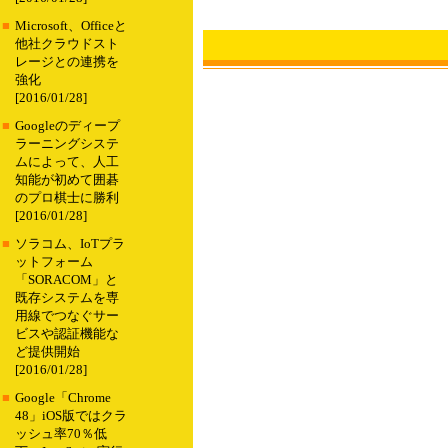
■
Microsoft、Officeと
他社クラウドスト
レージとの連携を
強化
[2016/01/28]
■
Googleのディープ
ラーニングシステ
ムによって、人工
知能が初めて囲碁
のプロ棋士に勝利
[2016/01/28]
■
ソラコム、IoTプラ
ットフォーム
「SORACOM」と
既存システムを専
用線でつなぐサー
ビスや認証機能な
ど提供開始
[2016/01/28]
■
Google「Chrome
48」iOS版ではクラ
ッシュ率70％低