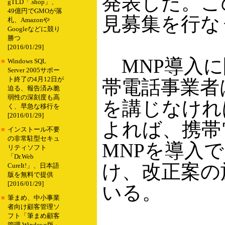
発表した。こ
gTLD「.shop」、
49億円でGMOが落
見募集を行な
札、Amazonや
Googleなどに競り
勝つ
[2016/01/29]
MNP導入に
■
Windows SQL
Server 2005サポー
ト終了の4月12日が
帯電話事業者
迫る、報告済み脆
弱性の深刻度も高
を講じなけれ
く、早急な移行を
[2016/01/29]
よれば、携帯電
■
インストール不要
の非常駐型セキュ
MNPを導入
リティソフト
「Dr.Web
け、改正案の
CureIt!」、日本語
版を無料で提供
[2016/01/29]
いる。
■
筆まめ、中小事業
者向け顧客管理ソ
フト「筆まめ顧客