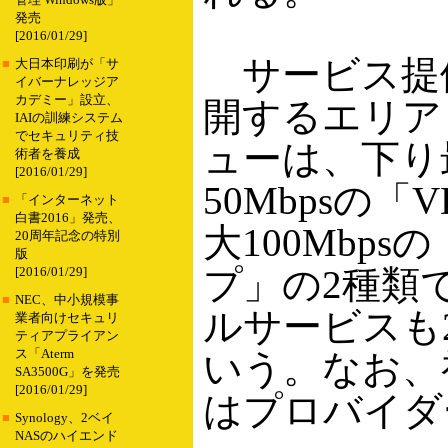
管理 Windows版」
発売
[2016/01/29]
サービス提供
■
大日本印刷が「サ
イバーナレッジア
カデミー」設立、
開するエリア
IAIの訓練システム
でセキュリティ技
ューは、下り最
術者を養成
[2016/01/29]
50Mbpsの
■
「インターネット
白書2016」発売、
大100Mbps
20周年記念の特別
版
プ」の2種類
[2016/01/29]
■
NEC、中小規模事
ルサービスも
業者向けセキュリ
ティアプライアン
ス「Aterm
いう。なお、
SA3500G」を発売
[2016/01/29]
はプロバイダ
■
Synology、2ベイ
NASのハイエンド