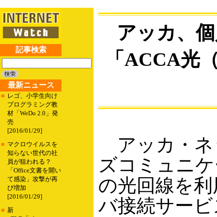
アッカ、個
記事検索
「ACCA光
最新ニュース
■
レゴ、小学生向け
プログラミング教
材「WeDo 2.0」発
売
[2016/01/29]
アッカ・ネ
■
マクロウイルスを
知らない世代の社
ズコミュニケ
員が狙われる？
「Office文書を開い
の光回線を利
て感染」攻撃が再
び増加
[2016/01/29]
バ接続サービ
■
新