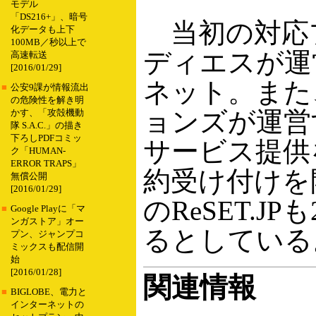
モデル
「DS216+」、暗号
当初の対応
化データも上下
100MB／秒以上で
ディエスが運営
高速転送
[2016/01/29]
ネット。また
■
公安9課が情報流出
の危険性を解き明
ョンズが運営す
かす、「攻殻機動
隊 S.A.C.」の描き
下ろしPDFコミッ
サービス提供
ク「HUMAN-
ERROR TRAPS」
約受け付けを
無償公開
[2016/01/29]
のReSET.J
■
Google Playに「マ
ンガストア」オー
るとしている
プン、ジャンプコ
ミックスも配信開
始
[2016/01/28]
関連情報
■
BIGLOBE、電力と
インターネットの