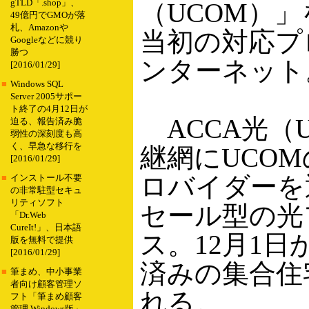
gTLD「.shop」、
（UCOM）」
49億円でGMOが落
札、Amazonや
当初の対応プロ
Googleなどに競り
勝つ
ンターネット
[2016/01/29]
■
Windows SQL
Server 2005サポー
ト終了の4月12日が
ACCA光（
迫る、報告済み脆
弱性の深刻度も高
く、早急な移行を
継網にUCO
[2016/01/29]
ロバイダーを
■
インストール不要
の非常駐型セキュ
リティソフト
セール型の光
「Dr.Web
CureIt!」、日本語
ス。12月1日
版を無料で提供
[2016/01/29]
済みの集合住
■
筆まめ、中小事業
者向け顧客管理ソ
れる。
フト「筆まめ顧客