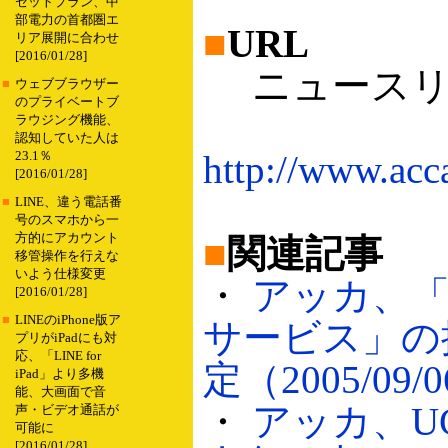
セットプラン、中
部電力の首都圏エ
■
URL
リア展開に合わせ
[2016/01/28]
ニュースリ
■
ウェブブラウザー
のプライベートブ
ラウジング機能、
認知していた人は
http://www.acc
23.1％
[2016/01/28]
■
LINE、違う電話番
号のスマホから一
方的にアカウント
■
関連記事
移管操作を行えな
いよう仕様変更
・
アッカ、
[2016/01/28]
■
LINEのiPhone版ア
サービス」の
プリがiPadにも対
応、「LINE for
定（2005/09/
iPad」より多機
能、大画面で音
・
アッカ、U
声・ビデオ通話が
可能に
[2016/01/28]