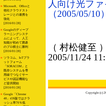
人向け光ファ
■
Microsoft、Officeと
（2005/05/10
他社クラウドスト
レージとの連携を
強化
[2016/01/28]
■
Googleのディープ
ラーニングシステ
ムによって、人工
知能が初めて囲碁
（ 村松健至 
のプロ棋士に勝利
[2016/01/28]
2005/11/24 11
■
ソラコム、IoTプラ
ットフォーム
「SORACOM」と
既存システムを専
用線でつなぐサー
ビスや認証機能な
ど提供開始
[2016/01/28]
Copyright (c) 2
■
Google「Chrome
48」iOS版ではクラ
ッシュ率70％低