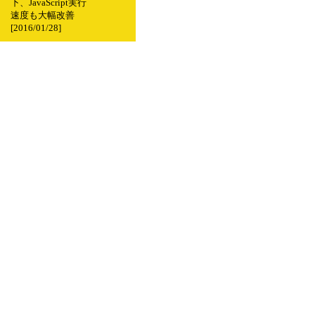
下、JavaScript実行
速度も大幅改善
[2016/01/28]