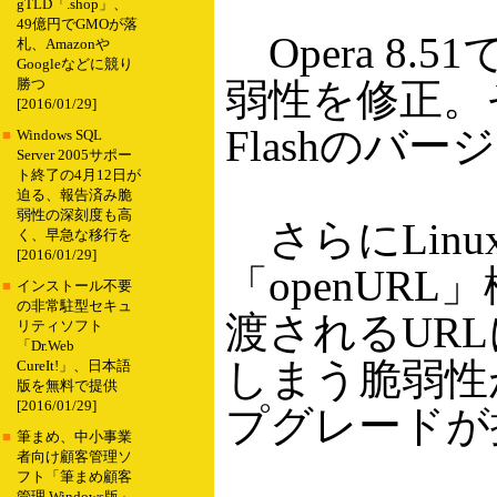
gTLD「.shop」、
49億円でGMOが落
Opera 8.5
札、Amazonや
Googleなどに競り
弱性を修正。そ
勝つ
[2016/01/29]
Flashのバ
■
Windows SQL
Server 2005サポー
ト終了の4月12日が
迫る、報告済み脆
弱性の深刻度も高
さらにLinux、
く、早急な移行を
[2016/01/29]
「openUR
■
インストール不要
の非常駐型セキュ
渡されるUR
リティソフト
「Dr.Web
しまう脆弱性
CureIt!」、日本語
版を無料で提供
[2016/01/29]
プグレードが
■
筆まめ、中小事業
者向け顧客管理ソ
フト「筆まめ顧客