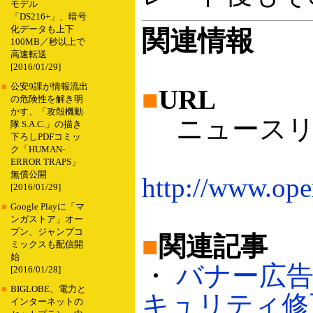
モデル
「DS216+」、暗号
化データも上下
関連情報
100MB／秒以上で
高速転送
[2016/01/29]
■
公安9課が情報流出
■
URL
の危険性を解き明
かす、「攻殻機動
ニュースリ
隊 S.A.C.」の描き
下ろしPDFコミッ
ク「HUMAN-
ERROR TRAPS」
無償公開
http://www.ope
[2016/01/29]
■
Google Playに「マ
ンガストア」オー
プン、ジャンプコ
■
関連記事
ミックスも配信開
始
・
バナー広告を
[2016/01/28]
■
BIGLOBE、電力と
キュリティ修正も
インターネットの