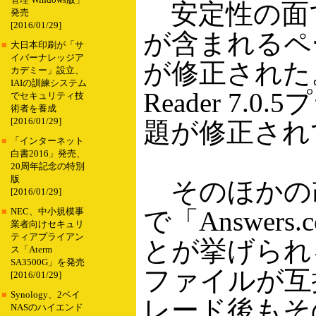
管理 Windows版」
安定性の面では
発売
[2016/01/29]
が含まれるペ
■
大日本印刷が「サ
イバーナレッジア
が修正された。ま
カデミー」設立、
IAIの訓練システム
Reader 7
でセキュリティ技
術者を養成
[2016/01/29]
題が修正され
■
「インターネット
白書2016」発売、
20周年記念の特別
版
そのほかの
[2016/01/29]
で「Answe
■
NEC、中小規模事
業者向けセキュリ
ティアプライアン
とが挙げられる。O
ス「Aterm
SA3500G」を発売
ファイルが互
[2016/01/29]
■
Synology、2ベイ
レード後もそ
NASのハイエンド