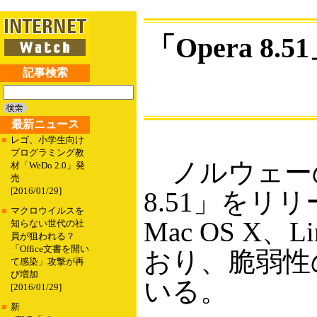
「Opera 8.
記事検索
最新ニュース
■
レゴ、小学生向け
プログラミング教
ノルウェーのOpe
材「WeDo 2.0」発
売
[2016/01/29]
8.51」をリ
■
マクロウイルスを
Mac OS X、L
知らない世代の社
員が狙われる？
「Office文書を開い
おり、脆弱性
て感染」攻撃が再
び増加
いる。
[2016/01/29]
■
新