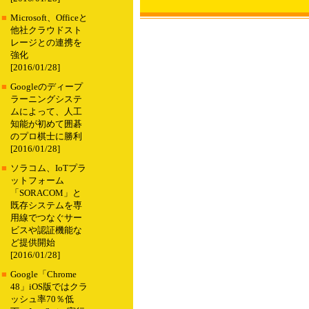
■
Microsoft、Officeと
他社クラウドスト
レージとの連携を
強化
[2016/01/28]
■
Googleのディープ
ラーニングシステ
ムによって、人工
知能が初めて囲碁
のプロ棋士に勝利
[2016/01/28]
■
ソラコム、IoTプラ
ットフォーム
「SORACOM」と
既存システムを専
用線でつなぐサー
ビスや認証機能な
ど提供開始
[2016/01/28]
■
Google「Chrome
48」iOS版ではクラ
ッシュ率70％低