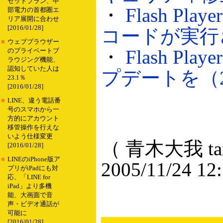
セットプラン、中
・
Flash 
部電力の首都圏エ
リア展開に合わせ
[2016/01/28]
コードが実行され
■
ウェブブラウザー
・
Flash 
のプライベートブ
ラウジング機能、
認知していた人は
プデートを（200
23.1％
[2016/01/28]
■
LINE、違う電話番
号のスマホから一
方的にアカウント
移管操作を行えな
いよう仕様変更
（ 青木大我 taig
[2016/01/28]
■
LINEのiPhone版ア
2005/11/24 12
プリがiPadにも対
応、「LINE for
iPad」より多機
能、大画面で音
声・ビデオ通話が
可能に
[2016/01/28]