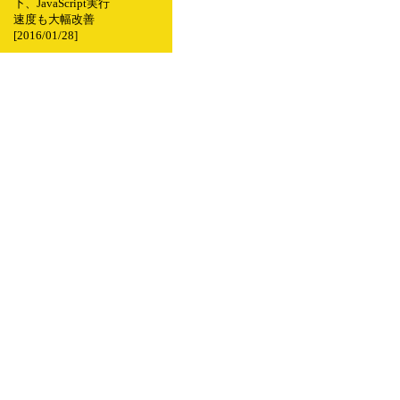
下、JavaScript実行
速度も大幅改善
[2016/01/28]