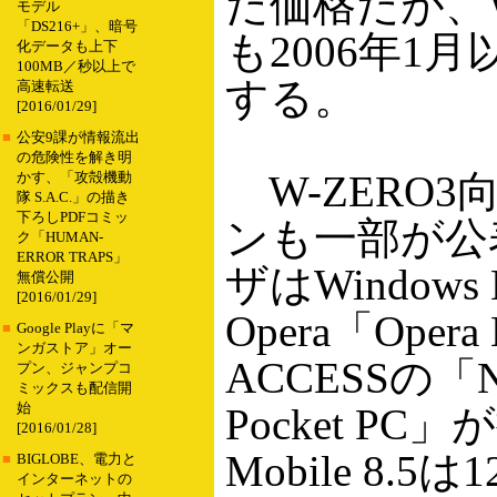
だ価格だが、W
モデル
「DS216+」、暗号
も2006年1月
化データも上下
100MB／秒以上で
する。
高速転送
[2016/01/29]
■
公安9課が情報流出
の危険性を解き明
W-ZERO
かす、「攻殻機動
隊 S.A.C.」の描き
下ろしPDFコミッ
ンも一部が公
ク「HUMAN-
ERROR TRAPS」
ザはWindows
無償公開
[2016/01/29]
Opera「Opera
■
Google Playに「マ
ンガストア」オー
ACCESSの「NetF
プン、ジャンプコ
ミックスも配信開
始
Pocket PC
[2016/01/28]
Mobile 8.
■
BIGLOBE、電力と
インターネットの