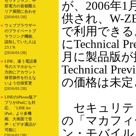
セットプラン、中
が、2006年
部電力の首都圏エ
リア展開に合わせ
供され、W-Z
[2016/01/28]
■
ウェブブラウザー
で利用できる。N
のプライベートブ
ラウジング機能、
にTechnical 
認知していた人は
23.1％
月に製品版が
[2016/01/28]
■
LINE、違う電話番
Technical 
号のスマホから一
方的にアカウント
移管操作を行えな
の価格は未定
いよう仕様変更
[2016/01/28]
■
LINEのiPhone版ア
プリがiPadにも対
セキュリテ
応、「LINE for
iPad」より多機
の「マカフィ
能、大画面で音
声・ビデオ通話が
ン・モバイル」
可能に
[2016/01/28]