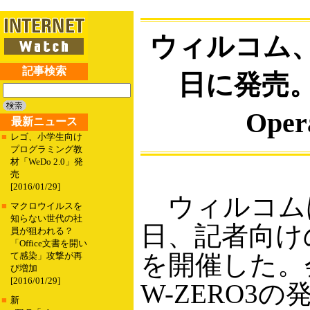
ウィルコム、W
記事検索
日に発売。
Op
最新ニュース
■
レゴ、小学生向け
プログラミング教
材「WeDo 2.0」発
売
[2016/01/29]
ウィルコムは
■
マクロウイルスを
知らない世代の社
日、記者向け
員が狙われる？
「Office文書を開い
を開催した。
て感染」攻撃が再
び増加
[2016/01/29]
W-ZERO3の
■
新