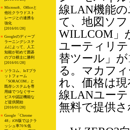
線LAN機能
■
Microsoft、Officeと
他社クラウドスト
て、地図ソフト
レージとの連携を
強化
[2016/01/28]
WILLCOM」
■
Googleのディープ
ラーニングシステ
ユーティリテ
ムによって、人工
知能が初めて囲碁
替ツール」が1
のプロ棋士に勝利
[2016/01/28]
る。マカフィ
■
ソラコム、IoTプラ
ットフォーム
れ、価格は現
「SORACOM」と
既存システムを専
線LANユー
用線でつなぐサー
ビスや認証機能な
ど提供開始
無料で提供さ
[2016/01/28]
■
Google「Chrome
48」iOS版ではクラ
ッシュ率70％低