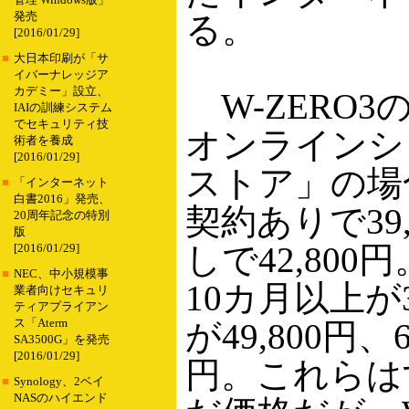
管理 Windows版」
発売
る。
[2016/01/29]
■
大日本印刷が「サ
イバーナレッジア
カデミー」設立、
W-ZERO
IAIの訓練システム
でセキュリティ技
オンラインシ
術者を養成
[2016/01/29]
ストア」の場
■
「インターネット
白書2016」発売、
契約ありで39
20周年記念の特別
版
しで42,80
[2016/01/29]
■
NEC、中小規模事
10カ月以上が3
業者向けセキュリ
ティアプライアン
ス「Aterm
が49,800円、
SA3500G」を発売
[2016/01/29]
円。これらはす
■
Synology、2ベイ
NASのハイエンド