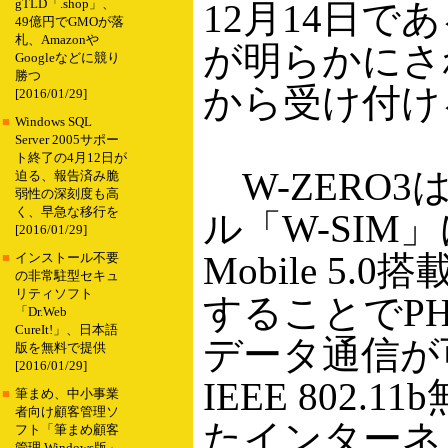
gTLD「.shop」、
12月14日で
49億円でGMOが落
札、Amazonや
が明らかにさ
Googleなどに競り
勝つ
から受け付け
[2016/01/29]
■
Windows SQL
Server 2005サポー
ト終了の4月12日が
W-ZERO3
迫る、報告済み脆
弱性の深刻度も高
く、早急な移行を
ル「W-SIM」
[2016/01/29]
Mobile 5.
■
インストール不要
の非常駐型セキュ
リティソフト
することでP
「Dr.Web
CureIt!」、日本語
データ通信が
版を無料で提供
[2016/01/29]
IEEE 802.
■
筆まめ、中小事業
者向け顧客管理ソ
たインターネ
フト「筆まめ顧客