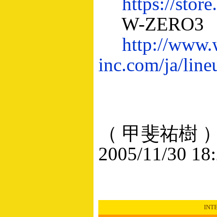
https://stor
W-ZERO3
http://www.
inc.com/ja/lin
（ 甲斐祐樹 
2005/11/30 18
INT