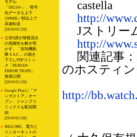
castella
モデル
「DS216+」、暗号
化データも上下
http://www.c
100MB／秒以上で
高速転送
Jストリー
[2016/01/29]
■
公安9課が情報流出
http://www.s
の危険性を解き明
かす、「攻殻機動
関連記事：Jス
隊 S.A.C.」の描き
下ろしPDFコミッ
のホスティング事業
ク「HUMAN-
ERROR TRAPS」
無償公開
[2016/01/29]
■
Google Playに「マ
http://bb.watc
ンガストア」オー
プン、ジャンプコ
ミックスも配信開
始
[2016/01/28]
■
BIGLOBE、電力と
インターネットの