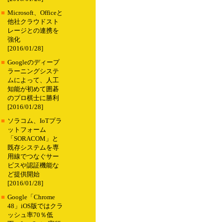
■
Microsoft、Officeと
他社クラウドスト
レージとの連携を
強化
[2016/01/28]
■
Googleのディープ
ラーニングシステ
ムによって、人工
知能が初めて囲碁
のプロ棋士に勝利
[2016/01/28]
■
ソラコム、IoTプラ
ットフォーム
「SORACOM」と
既存システムを専
用線でつなぐサー
ビスや認証機能な
ど提供開始
[2016/01/28]
■
Google「Chrome
48」iOS版ではクラ
ッシュ率70％低