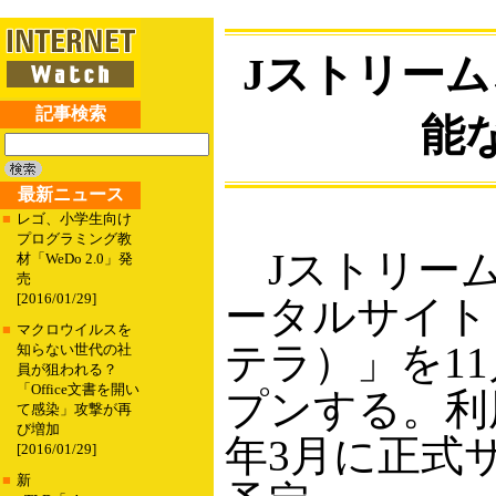
Jストリーム、
記事検索
能な
最新ニュース
■
レゴ、小学生向け
プログラミング教
Jストリームは、
材「WeDo 2.0」発
売
[2016/01/29]
ータルサイト「c
■
マクロウイルスを
テラ）」を11
知らない世代の社
員が狙われる？
「Office文書を開い
プンする。利用
て感染」攻撃が再
び増加
年3月に正式
[2016/01/29]
■
新