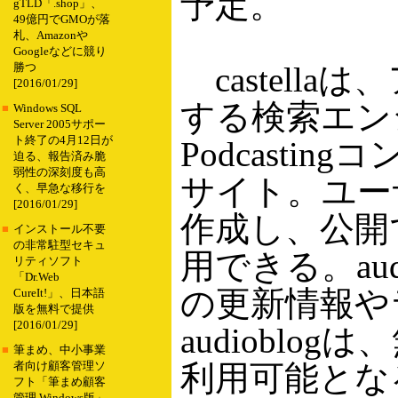
予定。
gTLD「.shop」、
49億円でGMOが落
札、Amazonや
Googleなどに競り
castell
勝つ
[2016/01/29]
する検索エン
■
Windows SQL
Server 2005サポー
ト終了の4月12日が
Podcast
迫る、報告済み脆
弱性の深刻度も高
サイト。ユーザ
く、早急な移行を
[2016/01/29]
作成し、公開で
■
インストール不要
の非常駐型セキュ
用できる。au
リティソフト
「Dr.Web
の更新情報や
CureIt!」、日本語
版を無料で提供
[2016/01/29]
audiobl
■
筆まめ、中小事業
利用可能となる
者向け顧客管理ソ
フト「筆まめ顧客