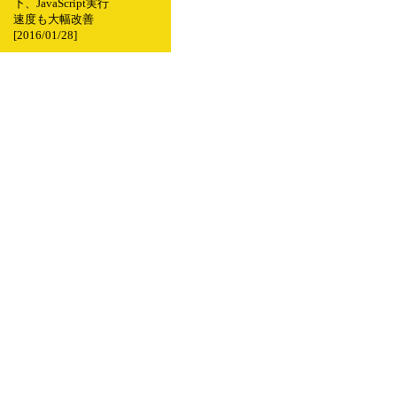
下、JavaScript実行
速度も大幅改善
[2016/01/28]