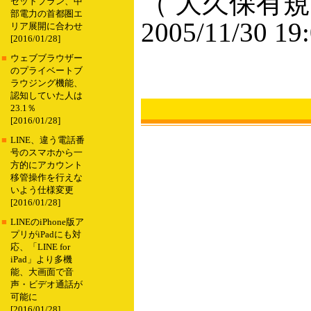
（ 大久保有規
セットプラン、中
部電力の首都圏エ
2005/11/30 19
リア展開に合わせ
[2016/01/28]
■
ウェブブラウザー
のプライベートブ
ラウジング機能、
認知していた人は
23.1％
[2016/01/28]
■
LINE、違う電話番
号のスマホから一
方的にアカウント
移管操作を行えな
いよう仕様変更
[2016/01/28]
■
LINEのiPhone版ア
プリがiPadにも対
応、「LINE for
iPad」より多機
能、大画面で音
声・ビデオ通話が
可能に
[2016/01/28]