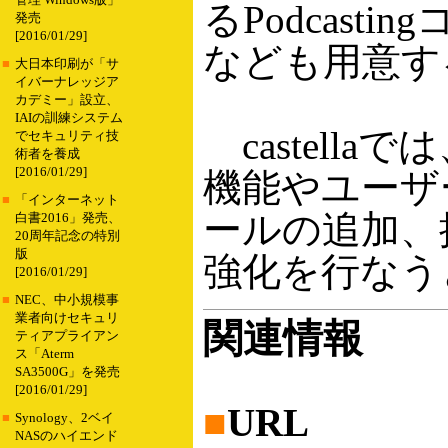
管理 Windows版」
るPodcas
発売
[2016/01/29]
なども用意す
■
大日本印刷が「サ
イバーナレッジア
カデミー」設立、
IAIの訓練システム
castell
でセキュリティ技
術者を養成
[2016/01/29]
機能やユーザ
■
「インターネット
ールの追加、
白書2016」発売、
20周年記念の特別
版
強化を行なう
[2016/01/29]
■
NEC、中小規模事
業者向けセキュリ
関連情報
ティアプライアン
ス「Aterm
SA3500G」を発売
[2016/01/29]
■
URL
■
Synology、2ベイ
NASのハイエンド