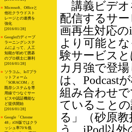
講義ビデオをP
■
Microsoft、Officeと
他社クラウドスト
配信するサー
レージとの連携を
強化
画再生対応のi
[2016/01/28]
■
Googleのディープ
より可能とな
ラーニングシステ
ムによって、人工
験サービスと
知能が初めて囲碁
のプロ棋士に勝利
カ月強で登場
[2016/01/28]
■
ソラコム、IoTプラ
は、Podcas
ットフォーム
「SORACOM」と
既存システムを専
組み合わせで
用線でつなぐサー
ビスや認証機能な
ていることの
ど提供開始
[2016/01/28]
る」（砂原教
■
Google「Chrome
48」iOS版ではクラ
う。iPod以
ッシュ率70％低