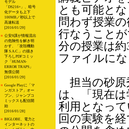
モデル
とも可能とな
「DS216+」、暗号
化データも上下
100MB／秒以上で
問わず授業の
高速転送
[2016/01/29]
行なうことが
■
公安9課が情報流出
の危険性を解き明
分の授業は約3
かす、「攻殻機動
隊 S.A.C.」の描き
ファイルにな
下ろしPDFコミッ
ク「HUMAN-
ERROR TRAPS」
無償公開
[2016/01/29]
担当の砂原
■
Google Playに「マ
は、「現在は
ンガストア」オー
プン、ジャンプコ
ミックスも配信開
利用となって
始
[2016/01/28]
回の実験を経
■
BIGLOBE、電力と
インターネットの