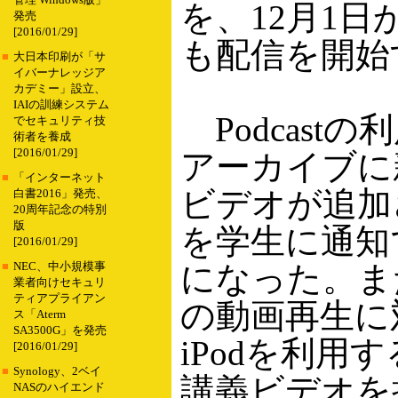
管理 Windows版」
を、12月1日から
発売
[2016/01/29]
も配信を開始
■
大日本印刷が「サ
イバーナレッジア
カデミー」設立、
IAIの訓練システム
Podcast
でセキュリティ技
術者を養成
[2016/01/29]
アーカイブに
■
「インターネット
ビデオが追加
白書2016」発売、
20周年記念の特別
版
を学生に通知
[2016/01/29]
になった。ま
■
NEC、中小規模事
業者向けセキュリ
ティアプライアン
の動画再生に
ス「Aterm
SA3500G」を発売
iPodを利用
[2016/01/29]
■
Synology、2ベイ
講義ビデオを
NASのハイエンド