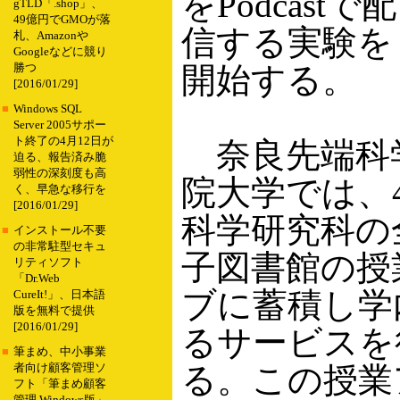
をPodcastで配
gTLD「.shop」、
49億円でGMOが落
信する実験を
札、Amazonや
Googleなどに競り
開始する。
勝つ
[2016/01/29]
■
Windows SQL
Server 2005サポー
ト終了の4月12日が
奈良先端科
迫る、報告済み脆
弱性の深刻度も高
院大学では、
く、早急な移行を
[2016/01/29]
科学研究科の
■
インストール不要
の非常駐型セキュ
子図書館の授
リティソフト
「Dr.Web
ブに蓄積し学
CureIt!」、日本語
版を無料で提供
[2016/01/29]
るサービスを
■
筆まめ、中小事業
る。この授業
者向け顧客管理ソ
フト「筆まめ顧客