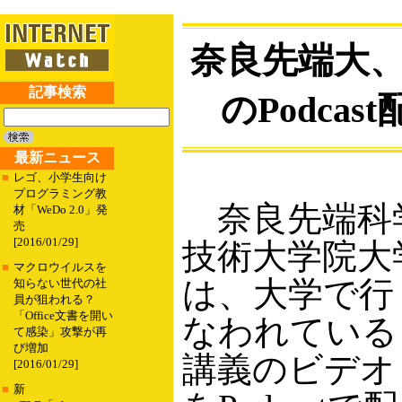
奈良先端大
記事検索
のPodcas
最新ニュース
■
レゴ、小学生向け
プログラミング教
奈良先端科
材「WeDo 2.0」発
売
[2016/01/29]
技術大学院大
■
マクロウイルスを
は、大学で行
知らない世代の社
員が狙われる？
「Office文書を開い
なわれている
て感染」攻撃が再
び増加
講義のビデオ
[2016/01/29]
■
新