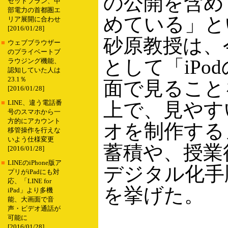
の公開を含め
セットプラン、中
部電力の首都圏エ
めている」と
リア展開に合わせ
[2016/01/28]
砂原教授は、
■
ウェブブラウザー
のプライベートブ
として「iPo
ラウジング機能、
認知していた人は
23.1％
面で見ること
[2016/01/28]
上で、見やす
■
LINE、違う電話番
号のスマホから一
方的にアカウント
オを制作する
移管操作を行えな
いよう仕様変更
蓄積や、授業
[2016/01/28]
■
LINEのiPhone版ア
デジタル化手
プリがiPadにも対
応、「LINE for
を挙げた。
iPad」より多機
能、大画面で音
声・ビデオ通話が
可能に
[2016/01/28]