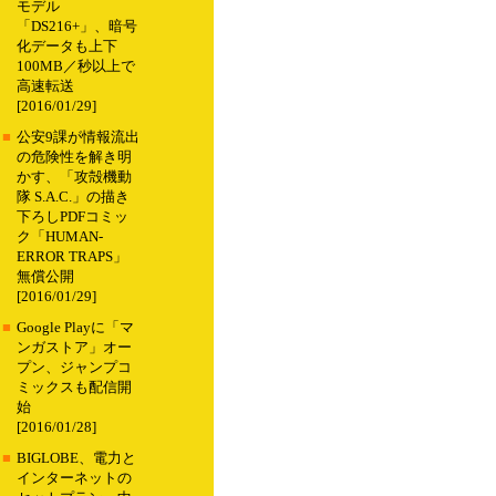
モデル
「DS216+」、暗号
化データも上下
100MB／秒以上で
高速転送
[2016/01/29]
■
公安9課が情報流出
の危険性を解き明
かす、「攻殻機動
隊 S.A.C.」の描き
下ろしPDFコミッ
ク「HUMAN-
ERROR TRAPS」
無償公開
[2016/01/29]
■
Google Playに「マ
ンガストア」オー
プン、ジャンプコ
ミックスも配信開
始
[2016/01/28]
■
BIGLOBE、電力と
インターネットの