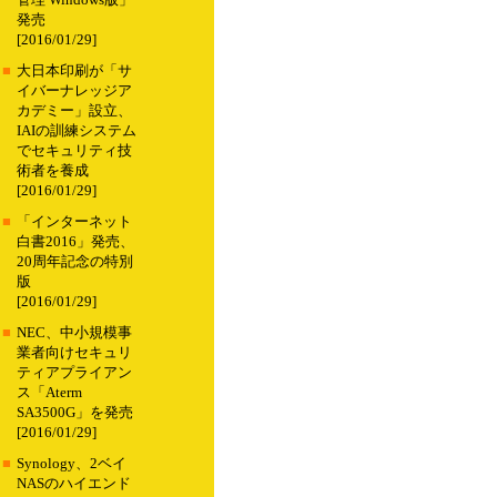
管理 Windows版」
発売
[2016/01/29]
■
大日本印刷が「サ
イバーナレッジア
カデミー」設立、
IAIの訓練システム
でセキュリティ技
術者を養成
[2016/01/29]
■
「インターネット
白書2016」発売、
20周年記念の特別
版
[2016/01/29]
■
NEC、中小規模事
業者向けセキュリ
ティアプライアン
ス「Aterm
SA3500G」を発売
[2016/01/29]
■
Synology、2ベイ
NASのハイエンド