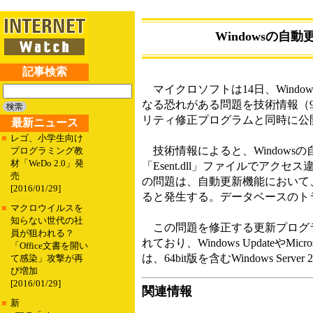
Windowsの
記事検索
マイクロソフトは14日、Windows
なる恐れがある問題を技術情報（9
リティ修正プログラムと同時に公
最新ニュース
■
レゴ、小学生向け
技術情報によると、Windows
プログラミング教
材「WeDo 2.0」発
「Esent.dll」ファイルでア
売
の問題は、自動更新機能において、ストレ
[2016/01/29]
ると発生する。データベースのト
■
マクロウイルスを
知らない世代の社
この問題を修正する更新プログラ
員が狙われる？
れており、Windows Updateや
「Office文書を開い
は、64bit版を含むWindows Se
て感染」攻撃が再
び増加
[2016/01/29]
関連情報
■
新