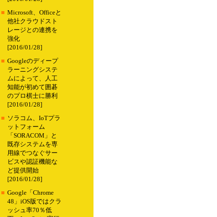
■
Microsoft、Officeと
他社クラウドスト
レージとの連携を
強化
[2016/01/28]
■
Googleのディープ
ラーニングシステ
ムによって、人工
知能が初めて囲碁
のプロ棋士に勝利
[2016/01/28]
■
ソラコム、IoTプラ
ットフォーム
「SORACOM」と
既存システムを専
用線でつなぐサー
ビスや認証機能な
ど提供開始
[2016/01/28]
■
Google「Chrome
48」iOS版ではクラ
ッシュ率70％低