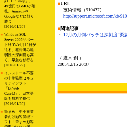
gTLD「.shop」、
■
URL
49億円でGMOが落
技術情報（910437）
札、Amazonや
http://support.microsoft.com/kb/91
Googleなどに競り
勝つ
[2016/01/29]
■
関連記事
・
12月の月例パッチは深刻度“緊急”
■
Windows SQL
Server 2005サポー
ト終了の4月12日が
迫る、報告済み脆
弱性の深刻度も高
（ 鷹木 創 ）
く、早急な移行を
2005/12/15 20:07
[2016/01/29]
■
インストール不要
の非常駐型セキュ
リティソフト
「Dr.Web
CureIt!」、日本語
版を無料で提供
[2016/01/29]
■
筆まめ、中小事業
者向け顧客管理ソ
フト「筆まめ顧客