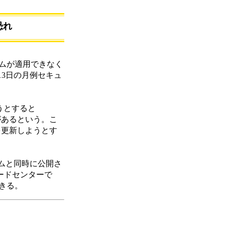
恐れ
ログラムが適用できなく
13日の月例セキュ
うとすると
があるという。こ
ースを更新しようとす
ムと同時に公開さ
ンロードセンターで
できる。