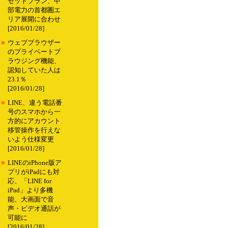
セットプラン、中
部電力の首都圏エ
リア展開に合わせ
[2016/01/28]
■
ウェブブラウザー
のプライベートブ
ラウジング機能、
認知していた人は
23.1％
[2016/01/28]
■
LINE、違う電話番
号のスマホから一
方的にアカウント
移管操作を行えな
いよう仕様変更
[2016/01/28]
■
LINEのiPhone版ア
プリがiPadにも対
応、「LINE for
iPad」より多機
能、大画面で音
声・ビデオ通話が
可能に
[2016/01/28]