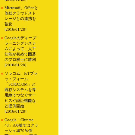
■
Microsoft、Officeと
他社クラウドスト
レージとの連携を
強化
[2016/01/28]
■
Googleのディープ
ラーニングシステ
ムによって、人工
知能が初めて囲碁
のプロ棋士に勝利
[2016/01/28]
■
ソラコム、IoTプラ
ットフォーム
「SORACOM」と
既存システムを専
用線でつなぐサー
ビスや認証機能な
ど提供開始
[2016/01/28]
■
Google「Chrome
48」iOS版ではクラ
ッシュ率70％低