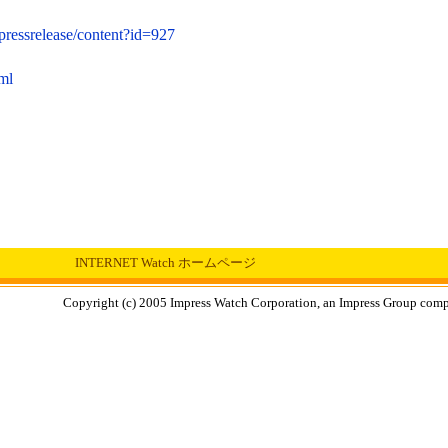
/pressrelease/content?id=927
tml
INTERNET Watch ホームページ
Copyright (c) 2005 Impress Watch Corporation, an Impress Group compan