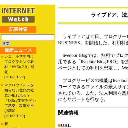
ライブドア、法人向
記事検索
ライブドアは15日、ブログサービス「li
BUSINESS」を開始した。利用料金
最新ニュース
livedoor Blogでは、無
■
レゴ、小学生向け
用できる「livedoor Blog PR
プログラミング教
材「WeDo 2.0」発
ページとしての利用を想定し、W
売
[2016/01/29]
ブログサービスの機能はlivedoo
■
マクロウイルスを
ロードできるファイルの最大サイズ
知らない世代の社
されている。また、法人利用を想
員が狙われる？
にもサポートを行なう。
「Office文書を開い
て感染」攻撃が再
び増加
関連情報
[2016/01/29]
■
新
■
URL