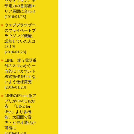
セットプラン、中
部電力の首都圏エ
リア展開に合わせ
[2016/01/28]
■
ウェブブラウザー
のプライベートブ
ラウジング機能、
認知していた人は
23.1％
[2016/01/28]
■
LINE、違う電話番
号のスマホから一
方的にアカウント
移管操作を行えな
いよう仕様変更
[2016/01/28]
■
LINEのiPhone版ア
プリがiPadにも対
応、「LINE for
iPad」より多機
能、大画面で音
声・ビデオ通話が
可能に
[2016/01/28]