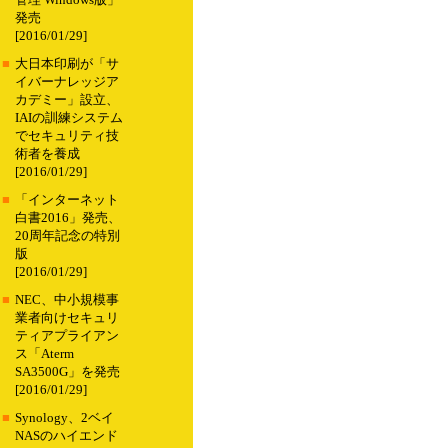
管理 Windows版」
発売
[2016/01/29]
■
大日本印刷が「サ
イバーナレッジア
カデミー」設立、
IAIの訓練システム
でセキュリティ技
術者を養成
[2016/01/29]
■
「インターネット
白書2016」発売、
20周年記念の特別
版
[2016/01/29]
■
NEC、中小規模事
業者向けセキュリ
ティアプライアン
ス「Aterm
SA3500G」を発売
[2016/01/29]
■
Synology、2ベイ
NASのハイエンド