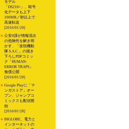
モデル
「DS216+」、暗号
化データも上下
100MB／秒以上で
高速転送
[2016/01/29]
■
公安9課が情報流出
の危険性を解き明
かす、「攻殻機動
隊 S.A.C.」の描き
下ろしPDFコミッ
ク「HUMAN-
ERROR TRAPS」
無償公開
[2016/01/29]
■
Google Playに「マ
ンガストア」オー
プン、ジャンプコ
ミックスも配信開
始
[2016/01/28]
■
BIGLOBE、電力と
インターネットの