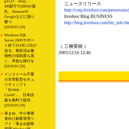
gTLD「.shop」、
ニュースリリース
49億円でGMOが落
http://corp.livedoor.com/pressroom
札、Amazonや
livedoor Blog BUSINESS
Googleなどに競り
勝つ
http://blog.livedoor.com/biz_info.h
[2016/01/29]
■
Windows SQL
Server 2005サポー
ト終了の4月12日が
（ 三柳英樹 ）
迫る、報告済み脆
2005/12/16 12:46
弱性の深刻度も高
く、早急な移行を
[2016/01/29]
■
インストール不要
の非常駐型セキュ
リティソフト
「Dr.Web
CureIt!」、日本語
版を無料で提供
[2016/01/29]
■
筆まめ、中小事業
者向け顧客管理ソ
フト「筆まめ顧客