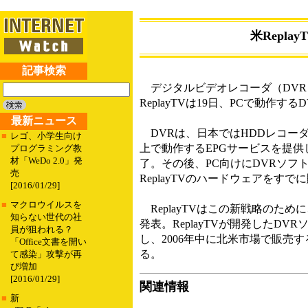
米Repl
記事検索
デジタルビデオレコーダ（DVR
ReplayTVは19日、PCで動作
最新ニュース
DVRは、日本ではHDDレコーダ
■
レゴ、小学生向け
上で動作するEPGサービスを提供し
プログラミング教
材「WeDo 2.0」発
了。その後、PC向けにDVRソ
売
ReplayTVのハードウェアを
[2016/01/29]
■
マクロウイルスを
ReplayTVはこの新戦略のために、P
知らない世代の社
発表。ReplayTVが開発したDV
員が狙われる？
し、2006年中に北米市場で販売す
「Office文書を開い
る。
て感染」攻撃が再
び増加
[2016/01/29]
関連情報
■
新