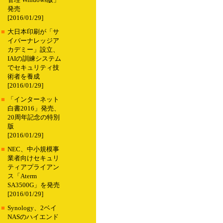
管理 Windows版」
発売
[2016/01/29]
■
大日本印刷が「サ
イバーナレッジア
カデミー」設立、
IAIの訓練システム
でセキュリティ技
術者を養成
[2016/01/29]
■
「インターネット
白書2016」発売、
20周年記念の特別
版
[2016/01/29]
■
NEC、中小規模事
業者向けセキュリ
ティアプライアン
ス「Aterm
SA3500G」を発売
[2016/01/29]
■
Synology、2ベイ
NASのハイエンド