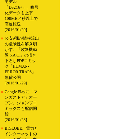
モデル
「DS216+」、暗号
化データも上下
100MB／秒以上で
高速転送
[2016/01/29]
■
公安9課が情報流出
の危険性を解き明
かす、「攻殻機動
隊 S.A.C.」の描き
下ろしPDFコミッ
ク「HUMAN-
ERROR TRAPS」
無償公開
[2016/01/29]
■
Google Playに「マ
ンガストア」オー
プン、ジャンプコ
ミックスも配信開
始
[2016/01/28]
■
BIGLOBE、電力と
インターネットの