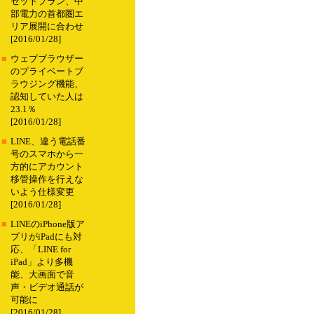
セットプラン、中
部電力の首都圏エ
リア展開に合わせ
[2016/01/28]
■
ウェブブラウザー
のプライベートブ
ラウジング機能、
認知していた人は
23.1％
[2016/01/28]
■
LINE、違う電話番
号のスマホから一
方的にアカウント
移管操作を行えな
いよう仕様変更
[2016/01/28]
■
LINEのiPhone版ア
プリがiPadにも対
応、「LINE for
iPad」より多機
能、大画面で音
声・ビデオ通話が
可能に
[2016/01/28]