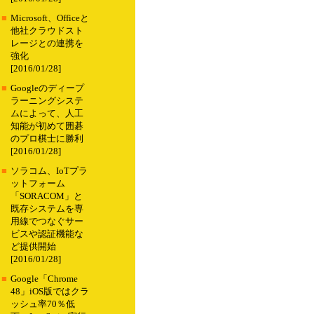
■
Microsoft、Officeと
他社クラウドスト
レージとの連携を
強化
[2016/01/28]
■
Googleのディープ
ラーニングシステ
ムによって、人工
知能が初めて囲碁
のプロ棋士に勝利
[2016/01/28]
■
ソラコム、IoTプラ
ットフォーム
「SORACOM」と
既存システムを専
用線でつなぐサー
ビスや認証機能な
ど提供開始
[2016/01/28]
■
Google「Chrome
48」iOS版ではクラ
ッシュ率70％低