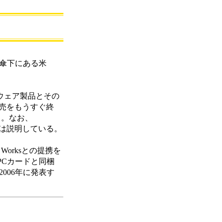
傘下にある米
ドウェア製品とその
販売をもうすぐ終
る。なお、
社は説明している。
 Worksとの提携を
ーPCカードと同梱
006年に発表す