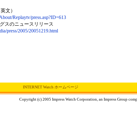
（英文）
/About/Replaytv/press.asp?ID=613
グスのニュースリリース
dia/press/2005/20051219.html
INTERNET Watch ホームページ
Copyright (c) 2005 Impress Watch Corporation, an Impress Group compan