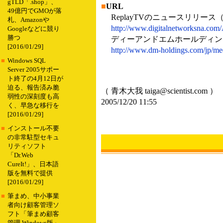
gTLD「.shop」、
■
URL
49億円でGMOが落
ReplayTVのニュースリリース
札、Amazonや
http://www.digitalnetworksna.com
Googleなどに競り
勝つ
ディーアンドエムホールディン
[2016/01/29]
http://www.dm-holdings.com/jp/me
■
Windows SQL
Server 2005サポー
ト終了の4月12日が
迫る、報告済み脆
（ 青木大我 taiga@scientist.com ）
弱性の深刻度も高
2005/12/20 11:55
く、早急な移行を
[2016/01/29]
■
インストール不要
の非常駐型セキュ
リティソフト
「Dr.Web
CureIt!」、日本語
版を無料で提供
[2016/01/29]
■
筆まめ、中小事業
者向け顧客管理ソ
フト「筆まめ顧客