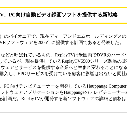
ayTV、PC向け自動ビデオ録画ソフトを提供する新戦略
）のパイオニアで、現在ディーアンドエムホールディングスの
するDVRソフトウェアを2006年に提供する計画であると発表した。
などと呼ばれているもの。ReplayTVは米国内でDVRのハー
ているが、現在提供しているReplayTV5500シリーズ製品の
フトウェアとサービスを提供する企業へと生まれ変わることにな
すでに購入し、EPGサービスを受けている顧客に影響は出ないと同
C向けテレビチューナーを開発しているHauppauge Computer
RソフトウェアアプリケーションをHauppaugeのテレビチューナ
る計画だ。ReplayTVが開発する新ソフトウェアの詳細と価格は2