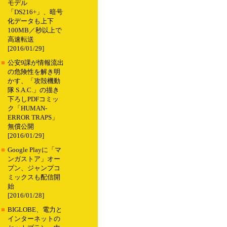
モデル
「DS216+」、暗号
化データも上下
100MB／秒以上で
高速転送
[2016/01/29]
■
公安9課が情報流出
の危険性を解き明
かす、「攻殻機動
隊 S.A.C.」の描き
下ろしPDFコミッ
ク「HUMAN-
ERROR TRAPS」
無償公開
[2016/01/29]
■
Google Playに「マ
ンガストア」オー
プン、ジャンプコ
ミックスも配信開
始
[2016/01/28]
■
BIGLOBE、電力と
インターネットの