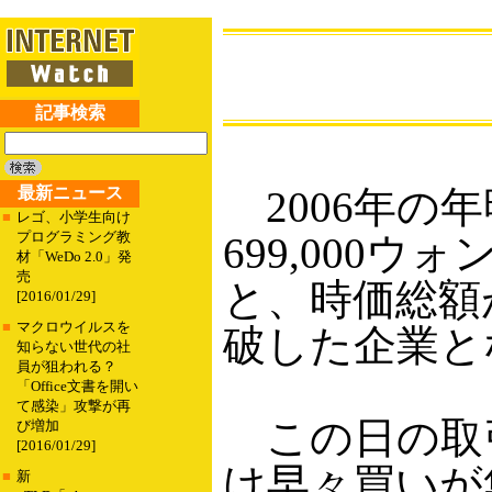
記事検索
最新ニュース
2006年の年明
■
レゴ、小学生向け
プログラミング教
699,000
材「WeDo 2.0」発
売
と、時価総額が
[2016/01/29]
■
マクロウイルスを
破した企業と
知らない世代の社
員が狙われる？
「Office文書を開い
て感染」攻撃が再
この日の取引
び増加
[2016/01/29]
け早々買いが
■
新