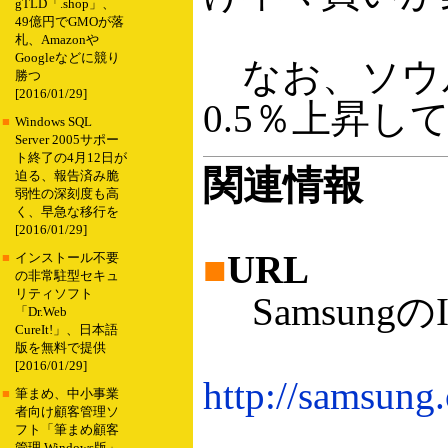
gTLD「.shop」、
49億円でGMOが落
札、Amazonや
Googleなどに競り
なお、ソウル
勝つ
[2016/01/29]
0.5％上昇し
■
Windows SQL
Server 2005サポー
ト終了の4月12日が
関連情報
迫る、報告済み脆
弱性の深刻度も高
く、早急な移行を
[2016/01/29]
■
URL
■
インストール不要
の非常駐型セキュ
リティソフト
Samsung
「Dr.Web
CureIt!」、日本語
版を無料で提供
[2016/01/29]
http://samsu
■
筆まめ、中小事業
者向け顧客管理ソ
フト「筆まめ顧客