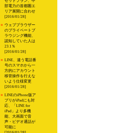
セットプラン、中
部電力の首都圏エ
リア展開に合わせ
[2016/01/28]
■
ウェブブラウザー
のプライベートブ
ラウジング機能、
認知していた人は
23.1％
[2016/01/28]
■
LINE、違う電話番
号のスマホから一
方的にアカウント
移管操作を行えな
いよう仕様変更
[2016/01/28]
■
LINEのiPhone版ア
プリがiPadにも対
応、「LINE for
iPad」より多機
能、大画面で音
声・ビデオ通話が
可能に
[2016/01/28]