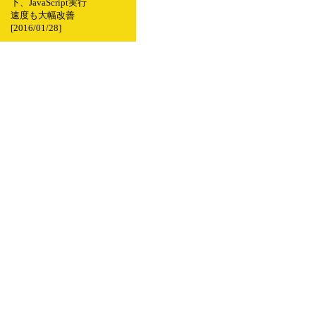
下、JavaScript実行
速度も大幅改善
[2016/01/28]