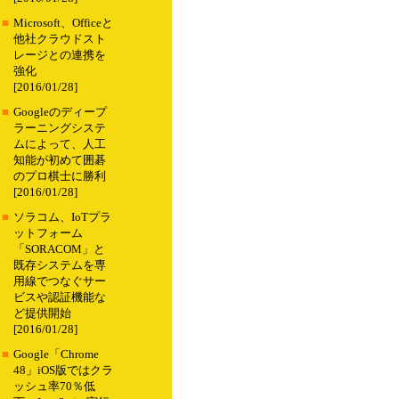
■
Microsoft、Officeと
他社クラウドスト
レージとの連携を
強化
[2016/01/28]
■
Googleのディープ
ラーニングシステ
ムによって、人工
知能が初めて囲碁
のプロ棋士に勝利
[2016/01/28]
■
ソラコム、IoTプラ
ットフォーム
「SORACOM」と
既存システムを専
用線でつなぐサー
ビスや認証機能な
ど提供開始
[2016/01/28]
■
Google「Chrome
48」iOS版ではクラ
ッシュ率70％低