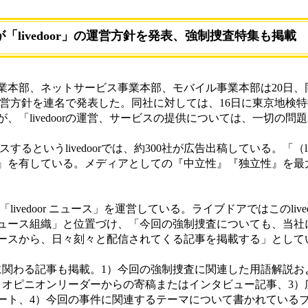
「livedoor」の運営方針を発表、強制捜査特集も掲載
本部、ネットサービス事業本部、モバイル事業本部は20日、
後の運営方針を連名で発表した。同社に対しては、16日に東京地検
、「livedoorの運営、サービスの提供については、一切の問
るというlivedoorでは、約300社が広告出稿している。「（liv
』を有している。メディアとしての『中立性』『独立性』を最
「livedoor ニュース」を運営している。ライブドアではこのlived
ュース組織」と位置づけ、「今回の強制捜査についても、当社
ースから、日々刻々と配信されてくる記事を掲載する」として
制捜査に関わる記事も掲載。1）今回の強制捜査に関連した用語解説
ピニオンリーダーからの寄稿またはインタビュー記事、3）広くli
ート、4）今回の事件に関連するテーマについて書かれている