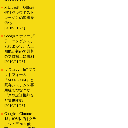
■
Microsoft、Officeと
他社クラウドスト
レージとの連携を
強化
[2016/01/28]
■
Googleのディープ
ラーニングシステ
ムによって、人工
知能が初めて囲碁
のプロ棋士に勝利
[2016/01/28]
■
ソラコム、IoTプラ
ットフォーム
「SORACOM」と
既存システムを専
用線でつなぐサー
ビスや認証機能な
ど提供開始
[2016/01/28]
■
Google「Chrome
48」iOS版ではクラ
ッシュ率70％低