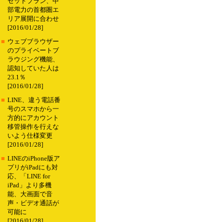
セットプラン、中
部電力の首都圏エ
リア展開に合わせ
[2016/01/28]
■
ウェブブラウザー
のプライベートブ
ラウジング機能、
認知していた人は
23.1％
[2016/01/28]
■
LINE、違う電話番
号のスマホから一
方的にアカウント
移管操作を行えな
いよう仕様変更
[2016/01/28]
■
LINEのiPhone版ア
プリがiPadにも対
応、「LINE for
iPad」より多機
能、大画面で音
声・ビデオ通話が
可能に
[2016/01/28]