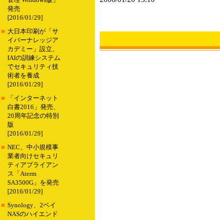
管理 Windows版」
発売
[2016/01/29]
■
大日本印刷が「サ
イバーナレッジア
カデミー」設立、
IAIの訓練システム
でセキュリティ技
術者を養成
[2016/01/29]
■
「インターネット
白書2016」発売、
20周年記念の特別
版
[2016/01/29]
■
NEC、中小規模事
業者向けセキュリ
ティアプライアン
ス「Aterm
SA3500G」を発売
[2016/01/29]
■
Synology、2ベイ
NASのハイエンド