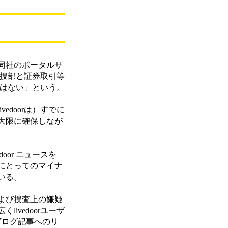
同社のポータルサ
特捜部と証券取引等
題はない」という。
edoorは）すでに
大限に確保しなが
oor ニュースを
にとってのマイナ
いる。
および捜査上の嫌疑
vedoorユーザ
ブログ記事へのリ