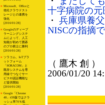
・
またしても
■
Microsoft、Officeと
十字病院の元医師
他社クラウドスト
レージとの連携を
・
兵庫県養父
強化
[2016/01/28]
NISCの指摘で判
■
Googleのディープ
ラーニングシステ
ムによって、人工
知能が初めて囲碁
のプロ棋士に勝利
[2016/01/28]
■
ソラコム、IoTプラ
（ 鷹木 創 ）
ットフォーム
「SORACOM」と
既存システムを専
2006/01/20 14
用線でつなぐサー
ビスや認証機能な
ど提供開始
[2016/01/28]
■
Google「Chrome
48」iOS版ではクラ
ッシュ率70％低