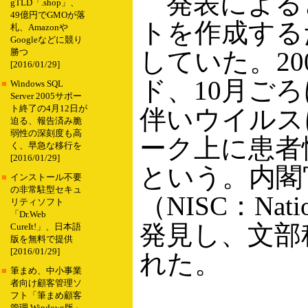
発表による
gTLD「.shop」、
49億円でGMOが落
トを作成する
札、Amazonや
Googleなどに競り
していた。20
勝つ
[2016/01/29]
ド、10月ご
■
Windows SQL
Server 2005サポー
ト終了の4月12日が
伴いウイルス
迫る、報告済み脆
弱性の深刻度も高
ーク上に患者
く、早急な移行を
[2016/01/29]
という。内閣
■
インストール不要
の非常駐型セキュ
（NISC：Nation
リティソフト
「Dr.Web
発見し、文部
CureIt!」、日本語
版を無料で提供
[2016/01/29]
れた。
■
筆まめ、中小事業
者向け顧客管理ソ
フト「筆まめ顧客