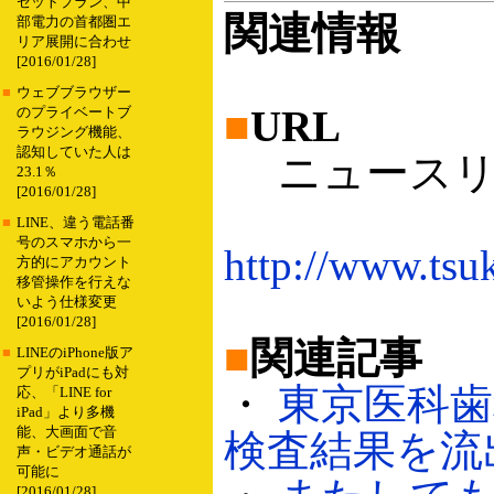
セットプラン、中
関連情報
部電力の首都圏エ
リア展開に合わせ
[2016/01/28]
■
ウェブブラウザー
■
URL
のプライベートブ
ラウジング機能、
認知していた人は
ニュースリリ
23.1％
[2016/01/28]
■
LINE、違う電話番
号のスマホから一
http://www.tsu
方的にアカウント
移管操作を行えな
いよう仕様変更
[2016/01/28]
■
関連記事
■
LINEのiPhone版ア
プリがiPadにも対
・
東京医科歯
応、「LINE for
iPad」より多機
能、大画面で音
検査結果を流出（
声・ビデオ通話が
可能に
[2016/01/28]