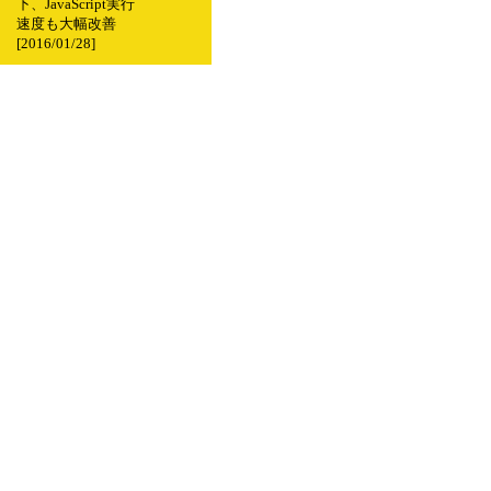
下、JavaScript実行
速度も大幅改善
[2016/01/28]