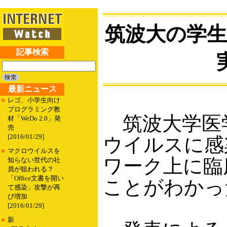
筑波大の学生
記事検索
最新ニュース
■
レゴ、小学生向け
プログラミング教
筑波大学医学
材「WeDo 2.0」発
売
[2016/01/29]
ウイルスに感染
■
マクロウイルスを
ワーク上に臨
知らない世代の社
員が狙われる？
「Office文書を開い
ことがわかっ
て感染」攻撃が再
び増加
[2016/01/29]
■
新