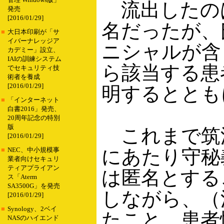
管理 Windows版」
流出したのは
発売
[2016/01/29]
名だったが、
■
大日本印刷が「サ
イバーナレッジア
ニシャルが含
カデミー」設立、
IAIの訓練システム
ら該当する患
でセキュリティ技
術者を養成
[2016/01/29]
明するととも
■
「インターネット
白書2016」発売、
20周年記念の特別
版
これまで筑
[2016/01/29]
にあたり守秘
■
NEC、中小規模事
業者向けセキュリ
ティアプライアン
は匿名とする
ス「Aterm
SA3500G」を発売
しながら、（
[2016/01/29]
■
Synology、2ベイ
たこと、患者
NASのハイエンド