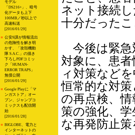
モデル
ネット接続し
「DS216+」、暗号
化データも上下
100MB／秒以上で
十分だったこ
高速転送
[2016/01/29]
■
公安9課が情報流出
の危険性を解き明
今後は緊急
かす、「攻殻機動
隊 S.A.C.」の描き
対象に、患者
下ろしPDFコミッ
ク「HUMAN-
ィ対策などを
ERROR TRAPS」
無償公開
[2016/01/29]
恒常的な対策
■
Google Playに「マ
の再点検、情
ンガストア」オー
プン、ジャンプコ
ミックスも配信開
策の強化、学
始
[2016/01/28]
な再発防止策
■
BIGLOBE、電力と
インターネットの