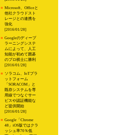
■
Microsoft、Officeと
他社クラウドスト
レージとの連携を
強化
[2016/01/28]
■
Googleのディープ
ラーニングシステ
ムによって、人工
知能が初めて囲碁
のプロ棋士に勝利
[2016/01/28]
■
ソラコム、IoTプラ
ットフォーム
「SORACOM」と
既存システムを専
用線でつなぐサー
ビスや認証機能な
ど提供開始
[2016/01/28]
■
Google「Chrome
48」iOS版ではクラ
ッシュ率70％低