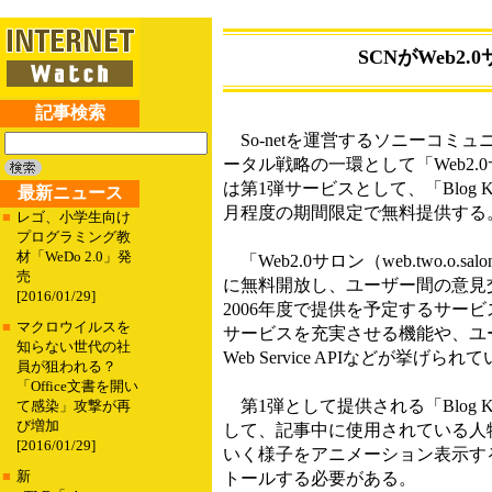
SCNがWeb2.0
記事検索
So-netを運営するソニーコミ
ータル戦略の一環として「Web2.0サロ
は第1弾サービスとして、「Blog Key
最新ニュース
月程度の期間限定で無料提供する
■
レゴ、小学生向け
プログラミング教
材「WeDo 2.0」発
「Web2.0サロン（web.two.o.
売
に無料開放し、ユーザー間の意見
[2016/01/29]
2006年度で提供を予定するサー
■
マクロウイルスを
サービスを充実させる機能や、ユー
知らない世代の社
Web Service APIなどが挙げられ
員が狙われる？
「Office文書を開い
第1弾として提供される「Blog Ke
て感染」攻撃が再
び増加
して、記事中に使用されている人
[2016/01/29]
いく様子をアニメーション表示するサービス。対
■
新
トールする必要がある。