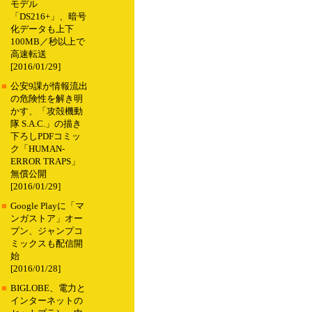
モデル
「DS216+」、暗号
化データも上下
100MB／秒以上で
高速転送
[2016/01/29]
■
公安9課が情報流出
の危険性を解き明
かす、「攻殻機動
隊 S.A.C.」の描き
下ろしPDFコミッ
ク「HUMAN-
ERROR TRAPS」
無償公開
[2016/01/29]
■
Google Playに「マ
ンガストア」オー
プン、ジャンプコ
ミックスも配信開
始
[2016/01/28]
■
BIGLOBE、電力と
インターネットの