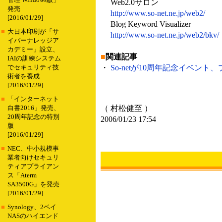
管理 Windows版」
Web2.0サロン
発売
http://www.so-net.ne.jp/web2/
[2016/01/29]
Blog Keyword Visualizer
■
大日本印刷が「サ
http://www.so-net.ne.jp/web2/bkv/
イバーナレッジア
カデミー」設立、
■
関連記事
IAIの訓練システム
・
So-netが10周年記念イベント
でセキュリティ技
術者を養成
[2016/01/29]
■
「インターネット
（ 村松健至 ）
白書2016」発売、
20周年記念の特別
2006/01/23 17:54
版
[2016/01/29]
■
NEC、中小規模事
業者向けセキュリ
ティアプライアン
ス「Aterm
SA3500G」を発売
[2016/01/29]
■
Synology、2ベイ
NASのハイエンド