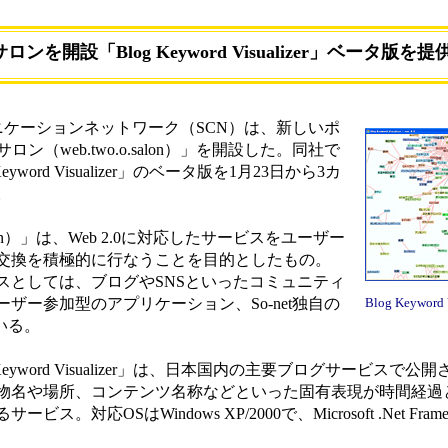
サロンを開設「Blog Keyword Visualizer」ベータ版を提
ュニケーションネットワーク（SCN）は、新しいポ
ン（web.two.o.salon）」を開設した。同社で
word Visualizer」のベータ版を1月23日から3カ
。
salon）」は、Web 2.0に対応したサービスをユーザー
交換を積極的に行なうことを目的としたもの。
ビスとしては、ブログやSNSといったコミュニティ
ザー参加型のアプリケーション、So-net独自の
Blog Keyword V
ている。
yword Visualizer」は、日本国内の主要ブログサービスで
物名や場所、コンテンツ名称などといった固有表現が時間経過
応OSはWindows XP/2000で、Microsoft .Net Frame