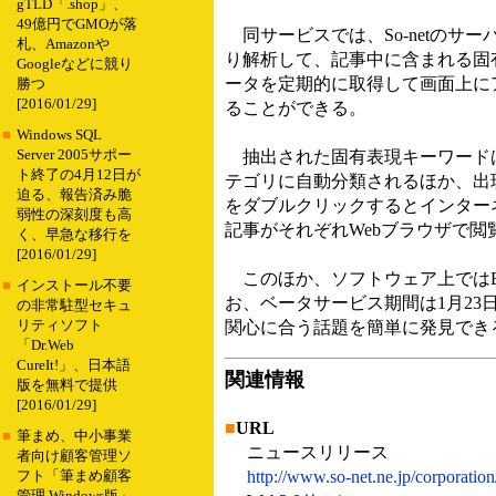
gTLD「.shop」、
49億円でGMOが落
同サービスでは、So-netのサ
札、Amazonや
り解析して、記事中に含まれる固有表現を
Googleなどに競り
ータを定期的に取得して画面上に
勝つ
[2016/01/29]
ることができる。
■
Windows SQL
Server 2005サポー
抽出された固有表現キーワードはそれぞ
ト終了の4月12日が
テゴリに自動分類されるほか、出
迫る、報告済み脆
をダブルクリックするとインター
弱性の深刻度も高
記事がそれぞれWebブラウザで閲
く、早急な移行を
[2016/01/29]
このほか、ソフトウェア上ではBlog
■
インストール不要
お、ベータサービス期間は1月2
の非常駐型セキュ
リティソフト
関心に合う話題を簡単に発見でき
「Dr.Web
CureIt!」、日本語
関連情報
版を無料で提供
[2016/01/29]
■
URL
■
筆まめ、中小事業
ニュースリリース
者向け顧客管理ソ
http://www.so-net.ne.jp/corporatio
フト「筆まめ顧客