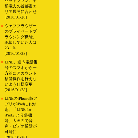
セットプラン、中
部電力の首都圏エ
リア展開に合わせ
[2016/01/28]
■
ウェブブラウザー
のプライベートブ
ラウジング機能、
認知していた人は
23.1％
[2016/01/28]
■
LINE、違う電話番
号のスマホから一
方的にアカウント
移管操作を行えな
いよう仕様変更
[2016/01/28]
■
LINEのiPhone版ア
プリがiPadにも対
応、「LINE for
iPad」より多機
能、大画面で音
声・ビデオ通話が
可能に
[2016/01/28]