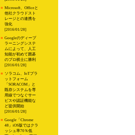
■
Microsoft、Officeと
他社クラウドスト
レージとの連携を
強化
[2016/01/28]
■
Googleのディープ
ラーニングシステ
ムによって、人工
知能が初めて囲碁
のプロ棋士に勝利
[2016/01/28]
■
ソラコム、IoTプラ
ットフォーム
「SORACOM」と
既存システムを専
用線でつなぐサー
ビスや認証機能な
ど提供開始
[2016/01/28]
■
Google「Chrome
48」iOS版ではクラ
ッシュ率70％低