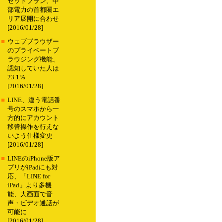
セットプラン、中
部電力の首都圏エ
リア展開に合わせ
[2016/01/28]
■
ウェブブラウザー
のプライベートブ
ラウジング機能、
認知していた人は
23.1％
[2016/01/28]
■
LINE、違う電話番
号のスマホから一
方的にアカウント
移管操作を行えな
いよう仕様変更
[2016/01/28]
■
LINEのiPhone版ア
プリがiPadにも対
応、「LINE for
iPad」より多機
能、大画面で音
声・ビデオ通話が
可能に
[2016/01/28]