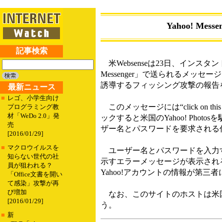
Yahoo! M
記事検索
米Websenseは23日、インスタン
Messenger」で送られるメッセ
誘導するフィッシング攻撃の報告
最新ニュース
■
レゴ、小学生向け
このメッセージには“click on t
プログラミング教
材「WeDo 2.0」発
ックすると米国のYahoo! Photos
売
ザー名とパスワードを要求される
[2016/01/29]
■
マクロウイルスを
ユーザー名とパスワードを入力
知らない世代の社
示すエラーメッセージが表示される。
員が狙われる？
Yahoo!アカウントの情報が第三
「Office文書を開い
て感染」攻撃が再
び増加
なお、このサイトのホストは米国
[2016/01/29]
う。
■
新