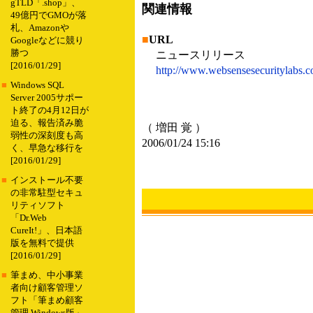
gTLD「.shop」、
関連情報
49億円でGMOが落
札、Amazonや
■
URL
Googleなどに競り
勝つ
ニュースリリース
[2016/01/29]
http://www.websensesecuritylabs.c
■
Windows SQL
Server 2005サポー
ト終了の4月12日が
迫る、報告済み脆
（ 増田 覚 ）
弱性の深刻度も高
2006/01/24 15:16
く、早急な移行を
[2016/01/29]
■
インストール不要
の非常駐型セキュ
リティソフト
「Dr.Web
CureIt!」、日本語
版を無料で提供
[2016/01/29]
■
筆まめ、中小事業
者向け顧客管理ソ
フト「筆まめ顧客