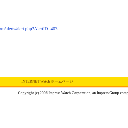
om/alerts/alert.php?AlertID=403
INTERNET Watch ホームページ
Copyright (c) 2006 Impress Watch Corporation, an Impress Group compan