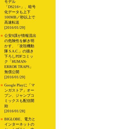
モデル
「DS216+」、暗号
化データも上下
100MB／秒以上で
高速転送
[2016/01/29]
■
公安9課が情報流出
の危険性を解き明
かす、「攻殻機動
隊 S.A.C.」の描き
下ろしPDFコミッ
ク「HUMAN-
ERROR TRAPS」
無償公開
[2016/01/29]
■
Google Playに「マ
ンガストア」オー
プン、ジャンプコ
ミックスも配信開
始
[2016/01/28]
■
BIGLOBE、電力と
インターネットの