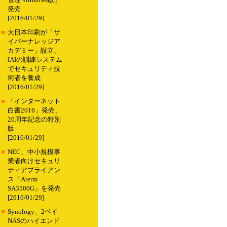
管理 Windows版」
発売
[2016/01/29]
■
大日本印刷が「サ
イバーナレッジア
カデミー」設立、
IAIの訓練システム
でセキュリティ技
術者を養成
[2016/01/29]
■
「インターネット
白書2016」発売、
20周年記念の特別
版
[2016/01/29]
■
NEC、中小規模事
業者向けセキュリ
ティアプライアン
ス「Aterm
SA3500G」を発売
[2016/01/29]
■
Synology、2ベイ
NASのハイエンド