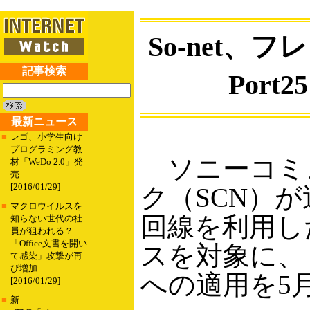
So-net、フ
記事検索
Port
最新ニュース
■
レゴ、小学生向け
プログラミング教
ソニーコミ
材「WeDo 2.0」発
売
[2016/01/29]
ク（SCN）が
■
マクロウイルスを
回線を利用し
知らない世代の社
員が狙われる？
「Office文書を開い
スを対象に、「Out
て感染」攻撃が再
び増加
への適用を5
[2016/01/29]
■
新