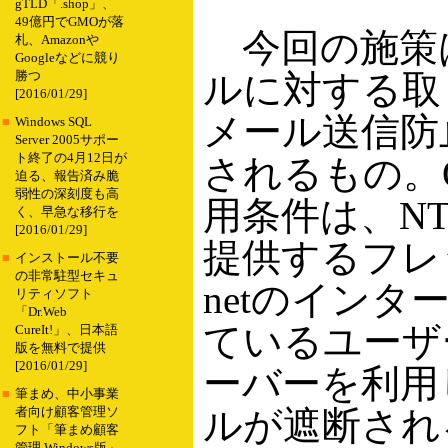
gTLD「.shop」、
49億円でGMOが落
今回の施策
札、Amazonや
Googleなどに競り
ルに対する取
勝つ
[2016/01/29]
メール送信防
■
Windows SQL
Server 2005サポー
ト終了の4月12日が
されるもの。Outb
迫る、報告済み脆
弱性の深刻度も高
用条件は、N
く、早急な移行を
[2016/01/29]
提供するフレ
■
インストール不要
の非常駐型セキュ
netのイン
リティソフト
「Dr.Web
ているユーザー
CureIt!」、日本語
版を無料で提供
[2016/01/29]
ーバーを利用
■
筆まめ、中小事業
ルが遮断され
者向け顧客管理ソ
フト「筆まめ顧客