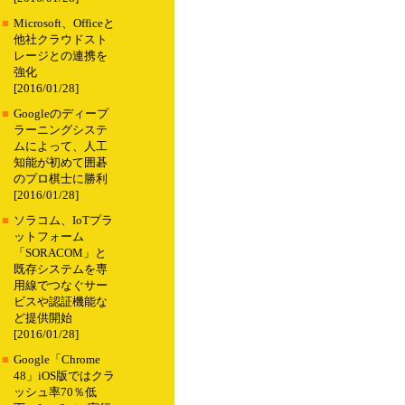
■
Microsoft、Officeと
他社クラウドスト
レージとの連携を
強化
[2016/01/28]
■
Googleのディープ
ラーニングシステ
ムによって、人工
知能が初めて囲碁
のプロ棋士に勝利
[2016/01/28]
■
ソラコム、IoTプラ
ットフォーム
「SORACOM」と
既存システムを専
用線でつなぐサー
ビスや認証機能な
ど提供開始
[2016/01/28]
■
Google「Chrome
48」iOS版ではクラ
ッシュ率70％低