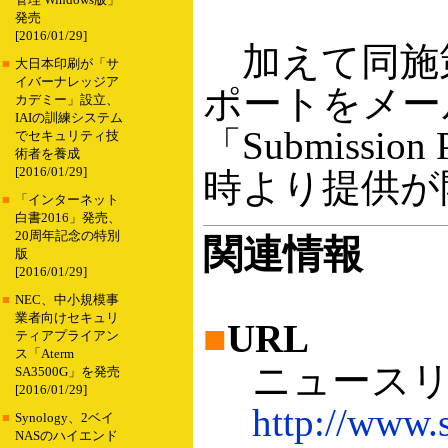
管理 Windows版」
発売
[2016/01/29]
加えて同施策
■
大日本印刷が「サ
イバーナレッジア
ポートをメー
カデミー」設立、
IAIの訓練システム
「Submissi
でセキュリティ技
術者を養成
[2016/01/29]
時より提供が
■
「インターネット
白書2016」発売、
20周年記念の特別
関連情報
版
[2016/01/29]
■
NEC、中小規模事
業者向けセキュリ
■
URL
ティアプライアン
ス「Aterm
ニュースリ
SA3500G」を発売
[2016/01/29]
http://www.
■
Synology、2ベイ
NASのハイエンド