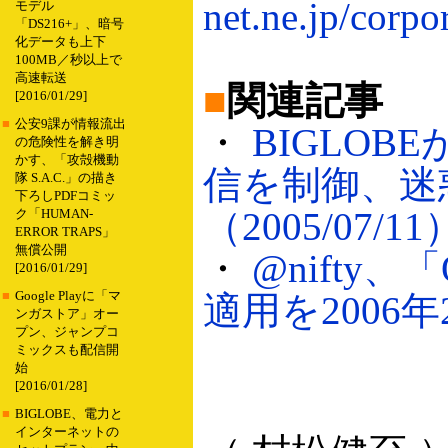
net.ne.jp/corpo
モデル
「DS216+」、暗号
化データも上下
100MB／秒以上で
高速転送
■
関連記事
[2016/01/29]
■
公安9課が情報流出
・
BIGLOB
の危険性を解き明
かす、「攻殻機動
信を制御、迷
隊 S.A.C.」の描き
下ろしPDFコミッ
（2005/07/11
ク「HUMAN-
ERROR TRAPS」
無償公開
・
@nifty、「O
[2016/01/29]
■
Google Playに「マ
適用を2006年
ンガストア」オー
プン、ジャンプコ
ミックスも配信開
始
[2016/01/28]
■
BIGLOBE、電力と
インターネットの