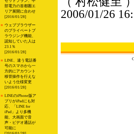
（ 村松健至 
セットプラン、中
部電力の首都圏エ
2006/01/26 16
リア展開に合わせ
[2016/01/28]
■
ウェブブラウザー
のプライベートブ
ラウジング機能、
認知していた人は
23.1％
[2016/01/28]
C
■
LINE、違う電話番
号のスマホから一
方的にアカウント
移管操作を行えな
いよう仕様変更
[2016/01/28]
■
LINEのiPhone版ア
プリがiPadにも対
応、「LINE for
iPad」より多機
能、大画面で音
声・ビデオ通話が
可能に
[2016/01/28]