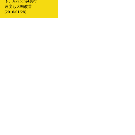
下、JavaScript実行
速度も大幅改善
[2016/01/28]